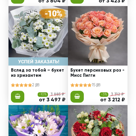
от 3 804 ₽
от 3 423 ₽
Вслед за тобой – букет
Букет персиковых роз -
из хризантем
Мисс Пигги
2
15
-10%
3 885 ₽
-3%
3 312 ₽
от 3 497 ₽
от 3 212 ₽