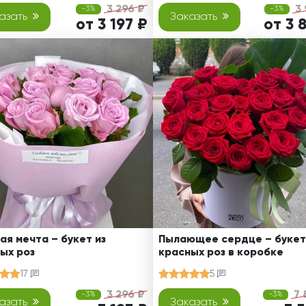
3 296 ₽
3
-3%
-3%
азать
Заказать
от 3 197 ₽
от 3 
ая мечта – букет из
Пылающее сердце – букет
ых роз
красных роз в коробке
17
5
3 296 ₽
7 
-3%
-3%
азать
Заказать