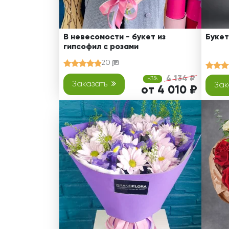
В невесомости - букет из
Букет
гипсофил с розами
20
4 134 ₽
-3%
Заказать
Зак
от 4 010 ₽