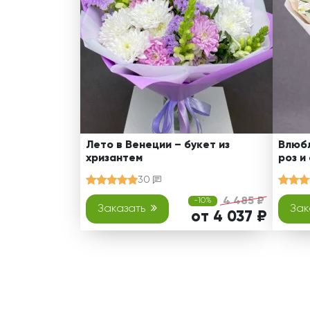
Лето в Венеции – букет из
Влюбл
хризантем
роз и
30
4 485 ₽
-10%
Заказать
Зак
от 4 037 ₽