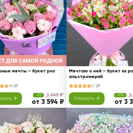
Ребенку
Свадьба
Подруге
Свидание
Сестре
Спасибо!
Брату
Юбилей
Врачу
Коллеге
Бабушке
Дедушке
ные мечты – букет роз
Мечтаю о ней – букет из ро
альстромерий
45
27
3 705 ₽
3
-3%
-10%
азать
Заказать
от 3 594 ₽
от 3 