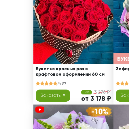
Оранжевые розы
В крафтовой бумаге
Розы
Розы поштучно
Монобукеты
Смешанные
5 роз
Разноцветные
Хризантемы
7 роз
Эксклюзивные букеты
Эустома
11 роз
15 роз
25 роз
51 роза
Букет из красных роз в
Зефир
крафтовом оформлении 60 см
101 роза
74
Розы Гран-При
3 276 ₽
-3%
Корзины с розами
Заказать
Зак
от 3 178 ₽
Кустовые розы
Миксы из роз
Сердца из роз