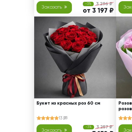
3 296 ₽
-3%
Заказать
Зак
от 3 197 ₽
Букет из красных роз 60 см
Розов
розов
13
3 257 ₽
-3%
Заказать
Зак