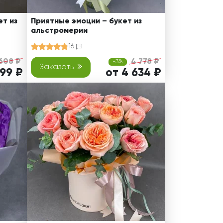
т из
Приятные эмоции – букет из
альстромерии
16
608 ₽
4 778 ₽
-3%
Заказать
499 ₽
от 4 634 ₽