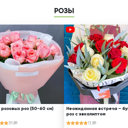
РОЗЫ
 розовых роз (50-60 см)
Неожиданная встреча – бу
роз с эвкалиптом
39
13