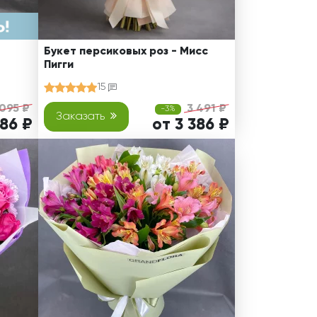
Букет персиковых роз - Мисс
Пигги
15
095 ₽
3 491 ₽
-3%
Заказать
686 ₽
от 3 386 ₽