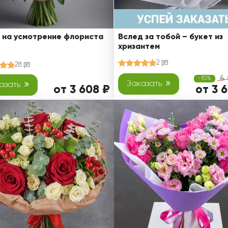
 на усмотрение флориста
Вслед за тобой – букет из
хризантем
2
28
4 
-10%
Заказать
азать
от 3 608 ₽
от 3 