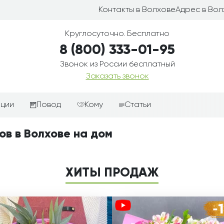
Контакты в Волхове
Адрес в Вол
Круглосуточно. Бесплатно
8 (800) 333-01-95
Звонок из России бесплатный
Заказать звонок
иции
Повод
Кому
Статьи
ные корзины
Подарки-дополнения к
Парню
ов в Волхове на дом
цветам
з цветов
Девушке
Выздоравливай
ые корзины
Женщине
ХИТЫ ПРОДАЖ
День рождения
ые
Мужчине
ции
Извинения
Маме
ые корзины
Любовь
Папе
коробке
Просто так