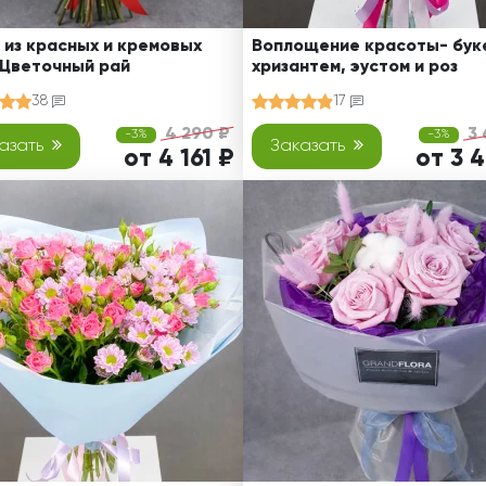
 из красных и кремовых
Воплощение красоты- буке
 Цветочный рай
хризантем, эустом и роз
38
17
4 290 ₽
3 
-3%
-3%
азать
Заказать
от 4 161 ₽
от 3 