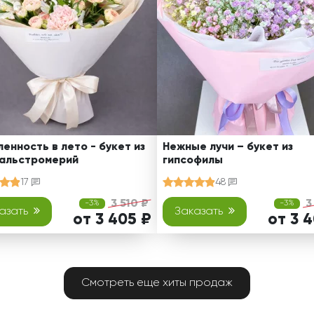
енность в лето - букет из
Нежные лучи – букет из
 альстромерий
гипсофилы
17
48
3 510 ₽
3
-3%
-3%
азать
Заказать
от 3 405 ₽
от 3 
Смотреть еще хиты продаж