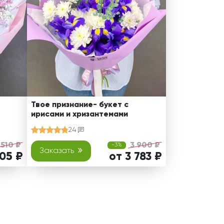
Твое признание- букет с
ирисами и хризантемами
24
 510 ₽
3 900 ₽
-3%
Заказать
405 ₽
от 3 783 ₽