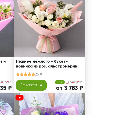
з и
Нежнее нежного - букет-
новинка из роз, альстромерий и
калл
26
 705 ₽
3 900 ₽
-3%
Заказать
335 ₽
от 3 783 ₽