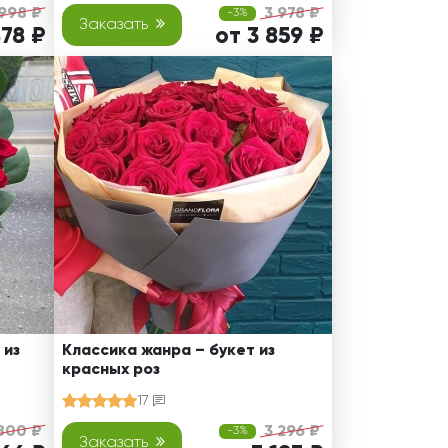
 998 ₽
3 978 ₽
-3%
Заказать
878 ₽
от 3 859 ₽
 из
Классика жанра – букет из
красных роз
17
800 ₽
3 296 ₽
-3%
Заказать