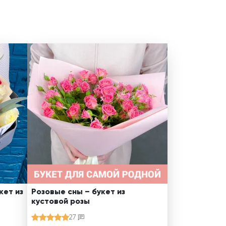
кет из
Розовые сны – букет из
кустовой розы
27