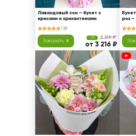
Лавандовый сон – букет с
Букет
ирисами и хризантемами
роз –
7
3 315 ₽
-3%
Заказать
Зак
от 3 216 ₽