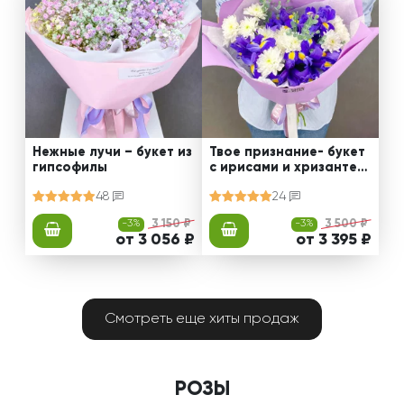
Нежные лучи – букет из
Твое признание- букет
гипсофилы
с ирисами и хризантем
ами
48
24
-3%
3 150 ₽
-3%
3 500 ₽
от 3 056 ₽
от 3 395 ₽
Смотреть еще хиты продаж
РОЗЫ