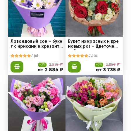
Лавандовый сон – буке
Букет из красных и кре
т с ирисами и хризанте
мовых роз – Цветочный
мами
рай
7
38
-3%
2 975 ₽
-3%
3 850 ₽
от 2 886 ₽
от 3 735 ₽