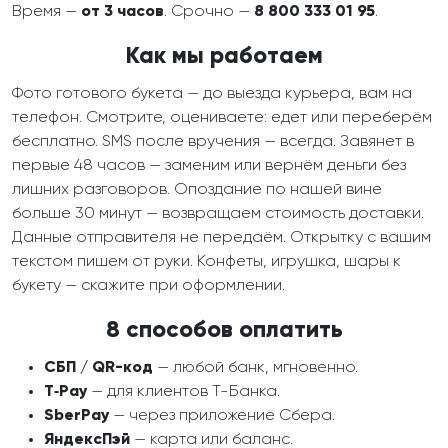
Время —
от 3 часов
. Срочно —
8 800 333 01 95
.
Как мы работаем
Фото готового букета — до выезда курьера, вам на
телефон. Смотрите, оцениваете: едет или переберём
бесплатно. SMS после вручения — всегда. Завянет в
первые 48 часов — заменим или вернём деньги без
лишних разговоров. Опоздание по нашей вине
больше 30 минут — возвращаем стоимость доставки.
Данные отправителя не передаём. Открытку с вашим
текстом пишем от руки. Конфеты, игрушка, шары к
букету — скажите при оформлении.
8 способов оплатить
СБП / QR-код
— любой банк, мгновенно.
T‑Pay
— для клиентов Т-Банка.
SberPay
— через приложение Сбера.
ЯндексПэй
— карта или баланс.