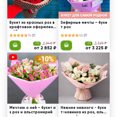
Букет из красных роз в
Зефирные мечты – буке
крафтовом оформлени
т роз
и 60 см
74
45
-3%
2 940 ₽
-3%
3 325 ₽
от 2 852 ₽
от 3 225 ₽
Мечтаю о ней – букет и
Нежнее нежного - буке
з роз и альстромерий
т-новинка из роз, альст
ромерий и калл