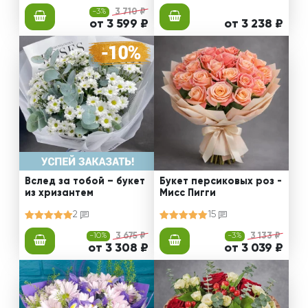
-3%
3 710 ₽
от 3 599 ₽
от 3 238 ₽
Вслед за тобой – букет
Букет персиковых роз -
из хризантем
Мисс Пигги
2
15
-10%
3 675 ₽
-3%
3 133 ₽
от 3 308 ₽
от 3 039 ₽