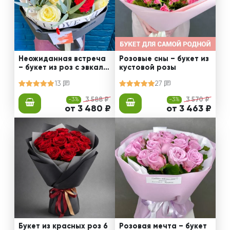
Неожиданная встреча
Розовые сны – букет из
– букет из роз с эвкали
кустовой розы
птом
13
27
-3%
3 588 ₽
-3%
3 570 ₽
от 3 480 ₽
от 3 463 ₽
Букет из красных роз 6
Розовая мечта – букет