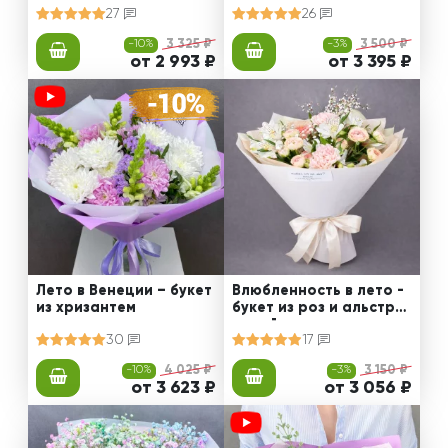
27
26
-10%
3 325 ₽
-3%
3 500 ₽
от 2 993 ₽
от 3 395 ₽
Лето в Венеции – букет
Влюбленность в лето -
из хризантем
букет из роз и альстро
мерий
30
17
-10%
4 025 ₽
-3%
3 150 ₽
от 3 623 ₽
от 3 056 ₽