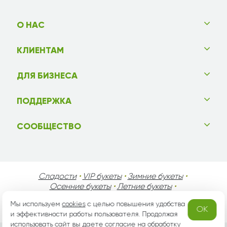
О НАС
КЛИЕНТАМ
ДЛЯ БИЗНЕСА
ПОДДЕРЖКА
СООБЩЕСТВО
Сладости
•
VIP букеты
•
Зимние букеты
•
Осенние букеты
•
Летние букеты
•
Весенние букеты
•
День Святого Валентина
•
Мы используем
cookies
с целью повышения удобства
День Матери
•
День Мужчин
•
Праздники!
OK
и эффективности работы пользователя. Продолжая
использовать сайт вы даете согласие на
обработку