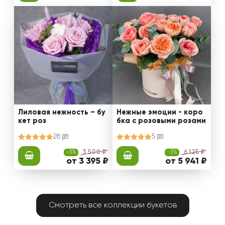
Лиловая нежность – бу
Нежные эмоции - коро
кет роз
бка с розовыми розами
28
5
-3%
3 500 ₽
-3%
6 125 ₽
от 3 395 ₽
от 5 941 ₽
Смотреть все коллекции букетов