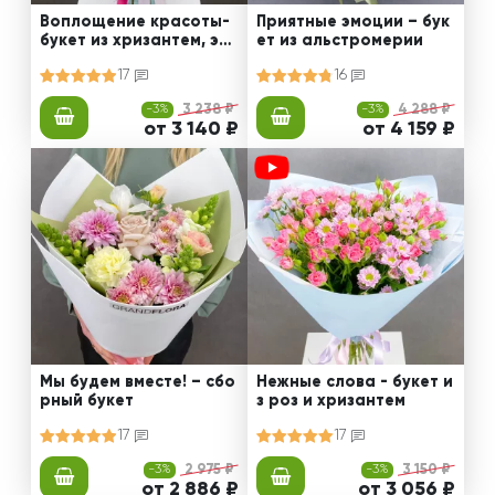
Воплощение красоты-
Приятные эмоции – бук
букет из хризантем, эус
ет из альстромерии
том и роз
17
16
-3%
3 238 ₽
-3%
4 288 ₽
от 3 140 ₽
от 4 159 ₽
Мы будем вместе! – сбо
Нежные слова - букет и
рный букет
з роз и хризантем
17
17
-3%
2 975 ₽
-3%
3 150 ₽
от 2 886 ₽
от 3 056 ₽