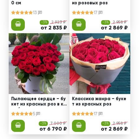
0 см
из розовых роз
13
17
-3%
2 923 ₽
-3%
2 958 ₽
от 2 835 ₽
от 2 869 ₽
Пылающее сердце – бу
Классика жанра – буке
кет из красных роз в ко
т из красных роз
робке
5
17
-3%
7 000 ₽
-3%
2 958 ₽
от 6 790 ₽
от 2 869 ₽