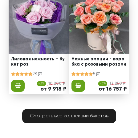
Лиловая нежность – бу
Нежные эмоции - коро
кет роз
бка с розовыми розами
28
5
-3%
10 200 ₽
-3%
17 250 ₽
от 9 918 ₽
от 16 757 ₽
Смотреть все коллекции букетов