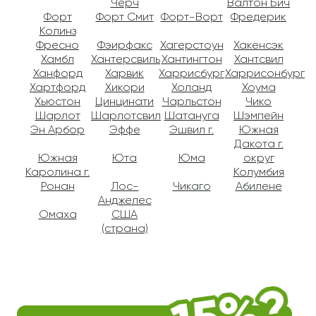
Чёрч
Валтон Бич
Форт
Форт Смит
Форт-Ворт
Фредерик
Колинз
Фресно
Фэирфакс
Хагерстоун
Хакенсэк
Хамбл
Хантерсвиль
Хантингтон
Хантсвил
Ханфорд
Харвик
Харрисбург
Харрисонбург
Хартфорд
Хикори
Холанд
Хоума
Хьюстон
Цинцинати
Чарльстон
Чико
Шарлот
Шарлотсвил
Шатануга
Шэмпейн
Эн Арбор
Эффе
Эшвил г.
Южная
Дакота г.
Южная
Юта
Юма
округ
Каролина г.
Колумбия
Ронан
Лос-
Чикаго
Абилене
Анджелес
Омаха
США
(страна)