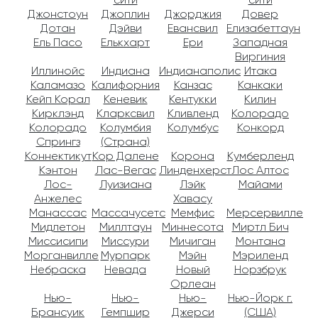
сити
сити
Джонстоун
Джоплин
Джорджия
Довер
Дотан
Дэйви
Евансвил
Елизабеттаун
Ель Пасо
Елькхарт
Ери
Западная
Виргиния
Иллинойс
Индиана
Индианаполис
Итака
Каламазо
Калифорния
Канзас
Канкаки
Кейп Корал
Кеневик
Кентукки
Килин
Кирклэнд
Кларксвил
Кливленд
Колорадо
Колорадо
Колумбия
Колумбус
Конкорд
Спрингз
(Страна)
Коннектикут
Кор Далене
Корона
Кумберленд
Кэнтон
Лас-Вегас
Линденхерст
Лос Алтос
Лос-
Луизиана
Лэйк
Майами
Анжелес
Хавасу
Манассас
Массачусетс
Мемфис
Мерсервилле
Мидлетон
Миллтаун
Миннесота
Миртл Бич
Миссисипи
Миссури
Мичиган
Монтана
Морганвилле
Мурпарк
Мэйн
Мэриленд
Небраска
Невада
Новый
Норзбрук
Орлеан
Нью-
Нью-
Нью-
Нью-Йорк г.
Брансуик
Гемпшир
Джерси
(США)