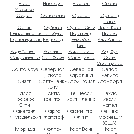
Нью-
Ньютаун
Ньютон
Огайо
Мексико
Ожден
Оклахома
Орегон
Орланд
Парк
Остин
Оуберн
Оушен Сити
Палм Кост
Пенсильвания
Питсбург
Портлэнд
Прово
Пфлюгервилл
Редмонд
Рехобот
Рио Ранчо
Бич
Род-Айленд
Роквилл
Роки Поинт
Рэд Хук
Сакраменто
Сан Хосе
Сан-Диего
Сан-
Франциско
Санта Круз
Северная
Северная
Седар
Дакота
Каролина
Рэпидс
Сиэтл
Солт-Лейк-
Спрингфилд
Стамфорд
Сити
Талса
Тампа
Теннесси
Техас
Траверс
Трентон
Уайт Плейнс
Уэсли
Сити
Чапэл
Файетвил
Фарго
Фармингтон
Феникс
Филадельфия
Флагстаф
Флинт
Флоренция
(США)
Флорида
Фоллс-
Форт Вайн
Форт