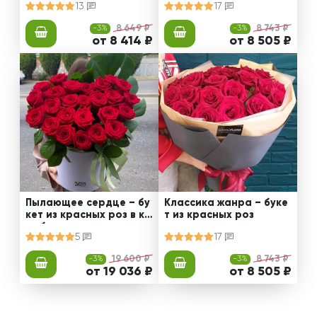
13
17
-3%
8 649 ₽
-3%
8 743 ₽
от 8 414 ₽
от 8 505 ₽
Пылающее сердце – бу
Классика жанра – буке
кет из красных роз в ко
т из красных роз
робке
5
17
-3%
19 600 ₽
-3%
8 743 ₽
от 19 036 ₽
от 8 505 ₽