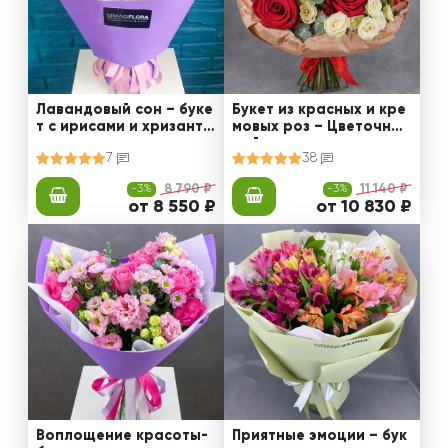
Лавандовый сон – буке
Букет из красных и кре
т с ирисами и хризанте
мовых роз – Цветочный
мами
рай
7
38
-3%
8 790 ₽
-3%
11 140 ₽
от 8 550 ₽
от 10 830 ₽
Воплощение красоты-
Приятные эмоции – бук