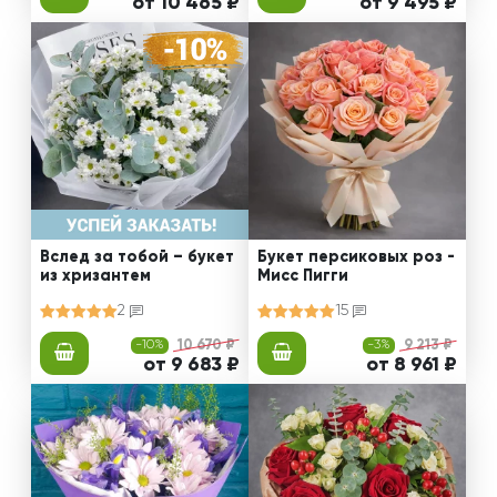
от 10 465 ₽
от 9 495 ₽
Вслед за тобой – букет
Букет персиковых роз -
из хризантем
Мисс Пигги
2
15
-10%
10 670 ₽
-3%
9 213 ₽
от 9 683 ₽
от 8 961 ₽