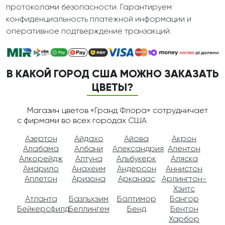
протоколами безопасности. Гарантируем
конфиденциальность платежной информации и
оперативное подтверждение транзакций.
В КАКОЙ ГОРОД США МОЖНО ЗАКАЗАТЬ
ЦВЕТЫ?
Магазин цветов «Гранд Флора» сотрудничает
с фирмами во всех городах США
Азертон
Айдахо
Айова
Акрон
Алабама
Албани
Александрия
Алентон
Алкорейдж
Алтуна
Альбукерк
Аляска
Амарило
Анахеим
Андерсон
Аннистон
Аплетон
Аризона
Арканзас
Арлингтон-
Хэитс
Атланта
Базльхэим
Балтимор
Бангор
Бейкерсфилд
Беллингем
Бенд
Бентон
Харбор