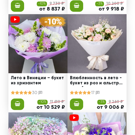
-10%
9 730 ₽
-3%
10 200 ₽
от 8 837 ₽
от 9 918 ₽
Лето в Венеции – букет
Влюбленность в лето -
из хризантем
букет из роз и альстро
мерий
30
17
-10%
11 610 ₽
-3%
9 260 ₽
от 10 529 ₽
от 9 006 ₽