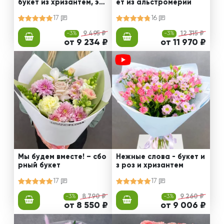
букет из хризантем, эус
ет из альстромерии
том и роз
17
16
-3%
9 495 ₽
-3%
12 315 ₽
от 9 234 ₽
от 11 970 ₽
Мы будем вместе! – сбо
Нежные слова - букет и
рный букет
з роз и хризантем
17
17
-3%
8 790 ₽
-3%
9 260 ₽
от 8 550 ₽
от 9 006 ₽