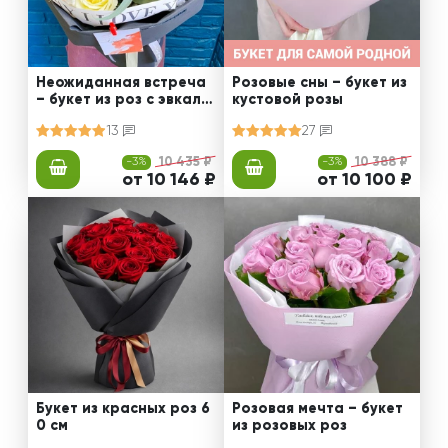
Неожиданная встреча
Розовые сны – букет из
– букет из роз с эвкали
кустовой розы
птом
13
27
-3%
10 435 ₽
-3%
10 388 ₽
от 10 146 ₽
от 10 100 ₽
Букет из красных роз 6
Розовая мечта – букет
0 см
из розовых роз