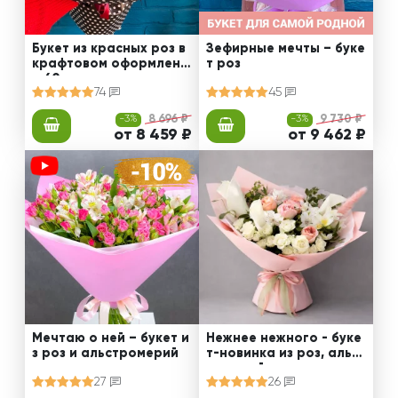
Букет из красных роз в
Зефирные мечты – буке
крафтовом оформлени
т роз
и 60 см
74
45
-3%
8 696 ₽
-3%
9 730 ₽
от 8 459 ₽
от 9 462 ₽
Мечтаю о ней – букет и
Нежнее нежного - буке
з роз и альстромерий
т-новинка из роз, альст
ромерий и калл
27
26