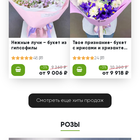
Нежные лучи – букет из
Твое признание- букет
гипсофилы
с ирисами и хризантем
ами
48
24
-3%
9 260 ₽
-3%
10 200 ₽
от 9 006 ₽
от 9 918 ₽
Смотреть еще хиты продаж
РОЗЫ