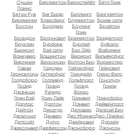
Оушэн
Берлингтон
Бернстейбл
Бетл Грик
Паинс
Бетон Руж
Биг Биар
Биллингс
Бингхэмтон
Бирмингем
Блексберг
Блумингтон
Боизе сити
Бостон
Боулдер
Боулинг
Брайтон
Грин
Брандон
Браунсвил
Бремертон
Бриджпорт
Бруклин
Бурбанк
Бурлей
Буфало
Бьюмонт
Бэй сити
Бэл Эйр
Вайоминг
Ванкувер
Вашингтон
Вермонт
Вильямсбург
Виргиния
Висконсин
Волтон Бич
Воркестер
Гаваи
Гадсден
Гайтесбург
Гейнсвил
Германтаун
Геттисбург
Глендейл
Гленс Фэлс
Голдсборо
Голливуд
Гольфпорт
Гонолулу
Гранд
Гранд
Гранд
Грили
Джанкшн
Рэпидс
Форкс
Грин Бэй
Грин Лэйк
Гринвил
Гринсборо
Даллас
Далтон
Данвил
Дейвенпорт
Дейтон
Декатур
Делавэр
Делрэй Бич
Дельтона
Денвер
Дес Моинес
Дес-Плейнс
Детройт
Дулус
Джейнсвил
Дурхем
Джексонвил
Джеферсон
Джонсборо
Джонсон