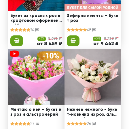
Букет из красных роз в
Зефирные мечты – буке
крафтовом оформлени
т роз
и 60 см
74
45
-3%
8 696 ₽
-3%
9 730 ₽
от 8 459 ₽
от 9 462 ₽
Мечтаю о ней – букет и
Нежнее нежного - буке
з роз и альстромерий
т-новинка из роз, альст
ромерий и калл
27
26