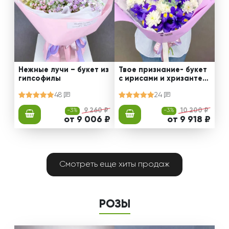
Нежные лучи – букет из
Твое признание- букет
гипсофилы
с ирисами и хризантем
ами
48
24
-3%
9 260 ₽
-3%
10 200 ₽
от 9 006 ₽
от 9 918 ₽
Смотреть еще хиты продаж
РОЗЫ