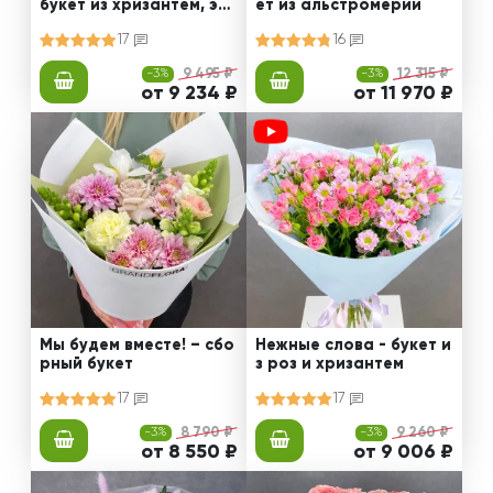
букет из хризантем, эус
ет из альстромерии
том и роз
17
16
-3%
9 495 ₽
-3%
12 315 ₽
от 9 234 ₽
от 11 970 ₽
Мы будем вместе! – сбо
Нежные слова - букет и
рный букет
з роз и хризантем
17
17
-3%
8 790 ₽
-3%
9 260 ₽
от 8 550 ₽
от 9 006 ₽