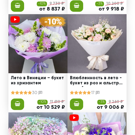
-10%
9 730 ₽
-3%
10 200 ₽
от 8 837 ₽
от 9 918 ₽
Лето в Венеции – букет
Влюбленность в лето -
из хризантем
букет из роз и альстро
мерий
30
17
-10%
11 610 ₽
-3%
9 260 ₽
от 10 529 ₽
от 9 006 ₽