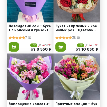
Лавандовый сон – буке
Букет из красных и кре
т с ирисами и хризанте
мовых роз – Цветочный
мами
рай
7
38
-3%
8 790 ₽
-3%
11 140 ₽
от 8 550 ₽
от 10 830 ₽
Воплощение красоты-
Приятные эмоции – бук