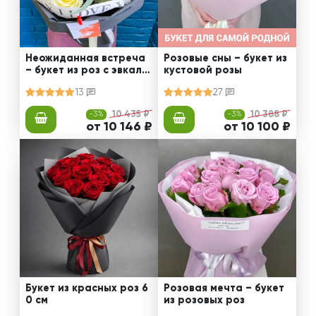
Неожиданная встреча
Розовые сны – букет из
– букет из роз с эвкали
кустовой розы
птом
13
27
-3%
10 435 ₽
-3%
10 388 ₽
от 10 146 ₽
от 10 100 ₽
Букет из красных роз 6
Розовая мечта – букет
0 см
из розовых роз