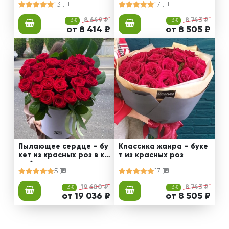
13
17
-3%
8 649 ₽
-3%
8 743 ₽
от 8 414 ₽
от 8 505 ₽
Пылающее сердце – бу
Классика жанра – буке
кет из красных роз в ко
т из красных роз
робке
5
17
-3%
19 600 ₽
-3%
8 743 ₽
от 19 036 ₽
от 8 505 ₽