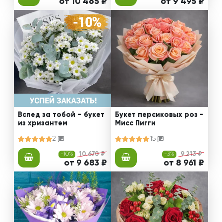
от 10 465 ₽
от 9 495 ₽
Вслед за тобой – букет
Букет персиковых роз -
из хризантем
Мисс Пигги
2
15
-10%
10 670 ₽
-3%
9 213 ₽
от 9 683 ₽
от 8 961 ₽