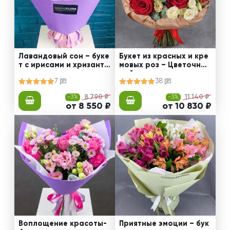
Лавандовый сон – буке
Букет из красных и кре
т с ирисами и хризанте
мовых роз – Цветочный
мами
рай
7
38
-3%
8 790 ₽
-3%
11 140 ₽
от 8 550 ₽
от 10 830 ₽
Воплощение красоты-
Приятные эмоции – бук