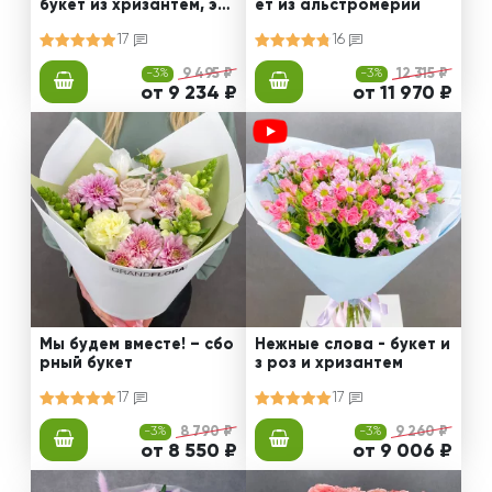
букет из хризантем, эус
ет из альстромерии
том и роз
17
16
-3%
9 495 ₽
-3%
12 315 ₽
от 9 234 ₽
от 11 970 ₽
Мы будем вместе! – сбо
Нежные слова - букет и
рный букет
з роз и хризантем
17
17
-3%
8 790 ₽
-3%
9 260 ₽
от 8 550 ₽
от 9 006 ₽