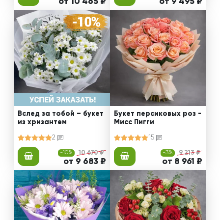
от 10 465 ₽
от 9 495 ₽
Вслед за тобой – букет
Букет персиковых роз -
из хризантем
Мисс Пигги
2
15
-10%
10 670 ₽
-3%
9 213 ₽
от 9 683 ₽
от 8 961 ₽