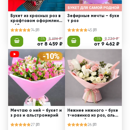
Букет из красных роз в
Зефирные мечты – буке
крафтовом оформлени
т роз
и 60 см
74
45
-3%
8 696 ₽
-3%
9 730 ₽
от 8 459 ₽
от 9 462 ₽
Мечтаю о ней – букет и
Нежнее нежного - буке
з роз и альстромерий
т-новинка из роз, альст
ромерий и калл
27
26