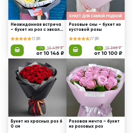
Неожиданная встреча
Розовые сны – букет из
– букет из роз с эвкали
кустовой розы
птом
13
27
-3%
10 435 ₽
-3%
10 388 ₽
от 10 146 ₽
от 10 100 ₽
Букет из красных роз 6
Розовая мечта – букет
0 см
из розовых роз