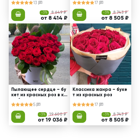
13
17
-3%
8 649 ₽
-3%
8 743 ₽
от 8 414 ₽
от 8 505 ₽
Пылающее сердце – бу
Классика жанра – буке
кет из красных роз в ко
т из красных роз
робке
5
17
-3%
19 600 ₽
-3%
8 743 ₽
от 19 036 ₽
от 8 505 ₽