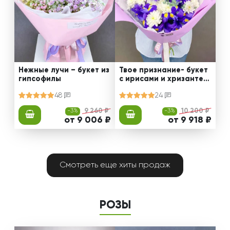
Нежные лучи – букет из
Твое признание- букет
гипсофилы
с ирисами и хризантем
ами
48
24
-3%
9 260 ₽
-3%
10 200 ₽
от 9 006 ₽
от 9 918 ₽
Смотреть еще хиты продаж
РОЗЫ