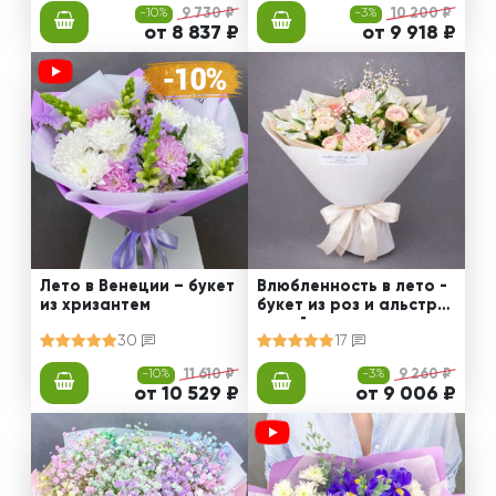
-10%
9 730 ₽
-3%
10 200 ₽
от 8 837 ₽
от 9 918 ₽
Лето в Венеции – букет
Влюбленность в лето -
из хризантем
букет из роз и альстро
мерий
30
17
-10%
11 610 ₽
-3%
9 260 ₽
от 10 529 ₽
от 9 006 ₽