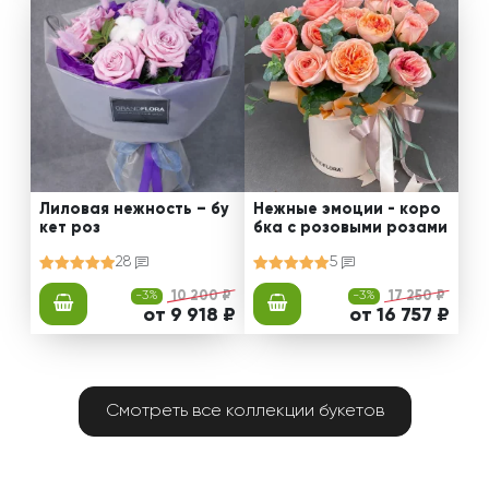
Лиловая нежность – бу
Нежные эмоции - коро
кет роз
бка с розовыми розами
28
5
-3%
10 200 ₽
-3%
17 250 ₽
от 9 918 ₽
от 16 757 ₽
Смотреть все коллекции букетов