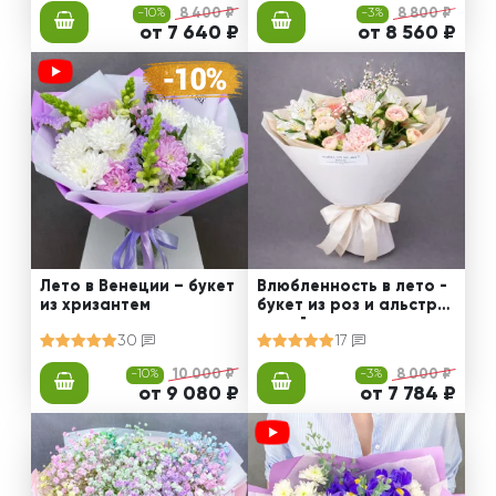
-10%
8 400 ₽
-3%
8 800 ₽
от 7 640 ₽
от 8 560 ₽
Лето в Венеции – букет
Влюбленность в лето -
из хризантем
букет из роз и альстро
мерий
30
17
-10%
10 000 ₽
-3%
8 000 ₽
от 9 080 ₽
от 7 784 ₽