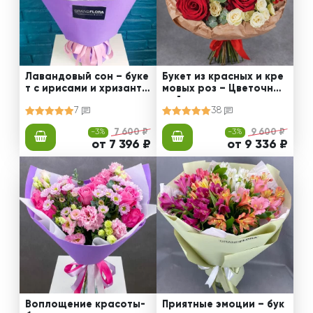
Лавандовый сон – буке
Букет из красных и кре
т с ирисами и хризанте
мовых роз – Цветочный
мами
рай
7
38
-3%
7 600 ₽
-3%
9 600 ₽
от 7 396 ₽
от 9 336 ₽
Воплощение красоты-
Приятные эмоции – бук