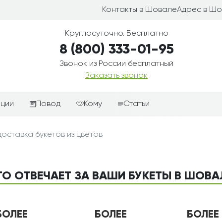
Контакты в Шовале
Адрес в Ш
Круглосуточно. Бесплатно
8 (800) 333-01-95
Звонок из России бесплатный
Заказать звонок
иции
Повод
Кому
Статьи
ные корзины
Подарки-дополнения к
Парню
оставка букетов из цветов
цветам
з цветов
Девушке
Выздоравливай
ые корзины
Женщине
День рождения
ТО ОТВЕЧАЕТ ЗА ВАШИ БУКЕТЫ В ШОВА
ые
Мужчине
ции
Извинения
Маме
ые корзины
Любовь
Папе
БОЛЕЕ
БОЛЕЕ
БОЛЕЕ
коробке
Просто так