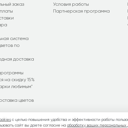
ьный заказ
Условия работы
платы
Партнерская программа
ставки
ара
ьная система
ветов по
дная доставка
программы
я на скидку 15%
дарки любимым"
оставка цветов
ookies
с целью повышения удобства и эффективности работы пользо
ние букеты
•
Летние букеты
•
Весенние букеты
•
День Свято
ьзовать сайт вы даете согласие на
обработку ваших персональных