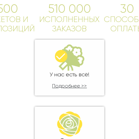
Ребенку
500
510 000
30
Свадьба
Подруге
КЕТОВ И
Свидание
ИСПОЛНЕННЫХ
СПОСОБ
Сестре
ПОЗИЦИЙ
ЗАКАЗОВ
ОПЛАТ
Спасибо!
Брату
Юбилей
Врачу
Коллеге
Бабушке
Дедушке
У нас есть всё!
Подробнее >>