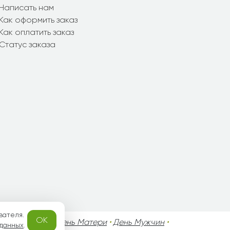
Написать нам
Как оформить заказ
Как оплатить заказ
Статус заказа
вателя.
OK
го Валентина
•
День Матери
•
День Мужчин
•
 данных
.