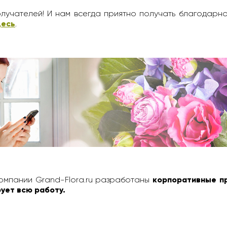
лучателей! И нам всегда приятно получать благодарн
десь
.
омпании Grand-Flora.ru разработаны
корпоративные п
ует всю работу.