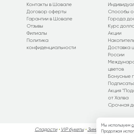
Контакты в Шовале
Индивидуал
Договор оферты
Способы о
Гарантии в Шовале
Города до
Отзывы
Курс долл
Филиалы
Акции
Политика
Накопител
конфиденциальности
Доставка ц
России
Междунаро
цветов
Бонусные 
Подписатьс
Акция "По
от Халва
Срочная д
Мы используем
c
Сладости
•
VIP букеты
•
Зимние букеты
•
Осен
Продолжая испол