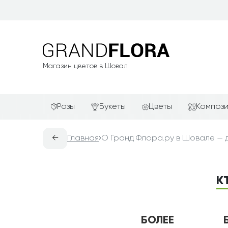
Магазин цветов в Шовал
Розы
Букеты
Цветы
Композ
Красные розы
АКЦИИ
Альстромерии
Подароч
←
Главная
О Гранд Флора.ру в Шовале — д
Белые розы
Новинки
Гвоздики
Сердца и
Желтые розы
Хиты продаж
Герберы
Фруктов
К
Зелёные розы
Недорогие цветы
Каллы
Цветочн
компози
Кремовые розы
Красивые букеты
Лилии
Цветочн
Розовые розы
Авторские букеты
Орхидеи
БОЛЕЕ
Цветы в 