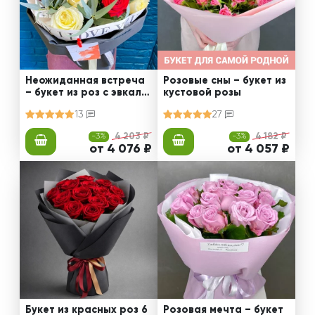
Неожиданная встреча
Розовые сны – букет из
– букет из роз с эвкали
кустовой розы
птом
13
27
-3%
4 203 ₽
-3%
4 182 ₽
от 4 076 ₽
от 4 057 ₽
Букет из красных роз 6
Розовая мечта – букет