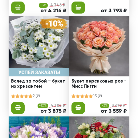
-3%
4 346 ₽
от 4 216 ₽
от 3 793 ₽
Вслед за тобой – букет
Букет персиковых роз -
из хризантем
Мисс Пигги
2
15
-10%
4 305 ₽
-3%
3 670 ₽
от 3 875 ₽
от 3 559 ₽