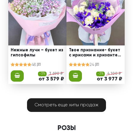
Нежные лучи – букет из
Твое признание- букет
гипсофилы
с ирисами и хризантем
ами
48
24
-3%
3 690 ₽
-3%
4 100 ₽
от 3 579 ₽
от 3 977 ₽
Смотреть еще хиты продаж
РОЗЫ