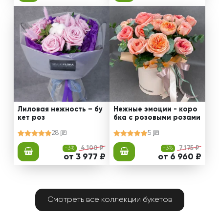
Лиловая нежность – бу
Нежные эмоции - коро
кет роз
бка с розовыми розами
28
5
-3%
4 100 ₽
-3%
7 175 ₽
от 3 977 ₽
от 6 960 ₽
Смотреть все коллекции букетов