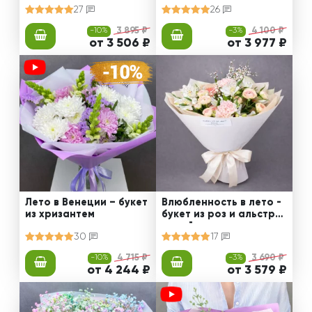
27
26
-10%
3 895 ₽
-3%
4 100 ₽
от 3 506 ₽
от 3 977 ₽
Лето в Венеции – букет
Влюбленность в лето -
из хризантем
букет из роз и альстро
мерий
30
17
-10%
4 715 ₽
-3%
3 690 ₽
от 4 244 ₽
от 3 579 ₽