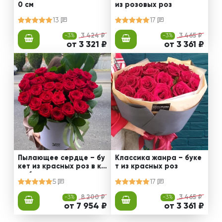
0 см
из розовых роз
13
17
-3%
3 424 ₽
-3%
3 465 ₽
от 3 321 ₽
от 3 361 ₽
Пылающее сердце – бу
Классика жанра – буке
кет из красных роз в ко
т из красных роз
робке
5
17
-3%
8 200 ₽
-3%
3 465 ₽
от 7 954 ₽
от 3 361 ₽