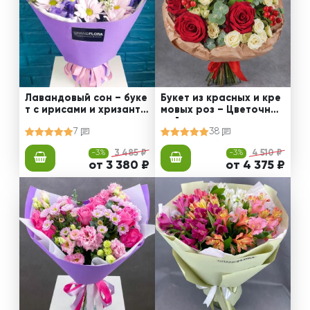
Лавандовый сон – буке
Букет из красных и кре
т с ирисами и хризанте
мовых роз – Цветочный
мами
рай
7
38
-3%
3 485 ₽
-3%
4 510 ₽
от 3 380 ₽
от 4 375 ₽