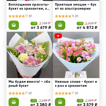
Воплощение красоты-
Приятные эмоции – бук
букет из хризантем, эус
ет из альстромерии
том и роз
17
16
-3%
3 793 ₽
-3%
5 023 ₽
от 3 679 ₽
от 4 872 ₽
Мы будем вместе! – сбо
Нежные слова - букет и
рный букет
з роз и хризантем
17
17
-3%
3 485 ₽
-3%
3 690 ₽
от 3 380 ₽
от 3 579 ₽