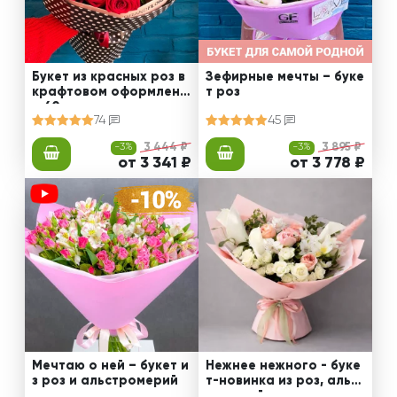
Букет из красных роз в
Зефирные мечты – буке
крафтовом оформлени
т роз
и 60 см
74
45
-3%
3 444 ₽
-3%
3 895 ₽
от 3 341 ₽
от 3 778 ₽
Мечтаю о ней – букет и
Нежнее нежного - буке
з роз и альстромерий
т-новинка из роз, альст
ромерий и калл