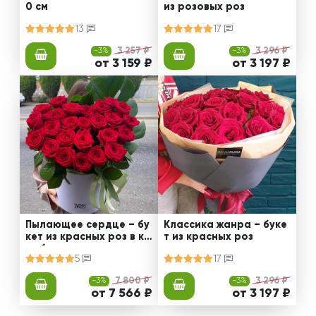
0 см
из розовых роз
13
17
-3%
3 257 ₽
-3%
3 296 ₽
от 3 159 ₽
от 3 197 ₽
Пылающее сердце – бу
Классика жанра – буке
кет из красных роз в ко
т из красных роз
робке
5
17
-3%
7 800 ₽
-3%
3 296 ₽
от 7 566 ₽
от 3 197 ₽