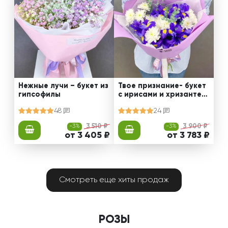
Нежные лучи – букет из
Твое признание- букет
гипсофилы
с ирисами и хризантем
ами
48
24
-3%
3 510 ₽
-3%
3 900 ₽
от 3 405 ₽
от 3 783 ₽
Смотреть еще хиты продаж
РОЗЫ