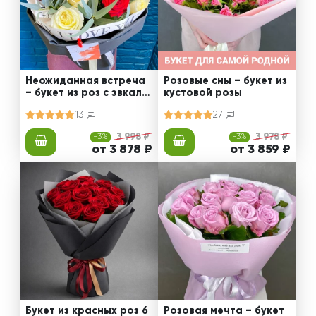
Неожиданная встреча
Розовые сны – букет из
– букет из роз с эвкали
кустовой розы
птом
13
27
-3%
3 998 ₽
-3%
3 978 ₽
от 3 878 ₽
от 3 859 ₽
Букет из красных роз 6
Розовая мечта – букет