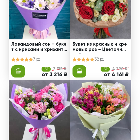
Лавандовый сон – буке
Букет из красных и кре
т с ирисами и хризанте
мовых роз – Цветочный
мами
рай
7
38
-3%
3 315 ₽
-3%
4 290 ₽
от 3 216 ₽
от 4 161 ₽