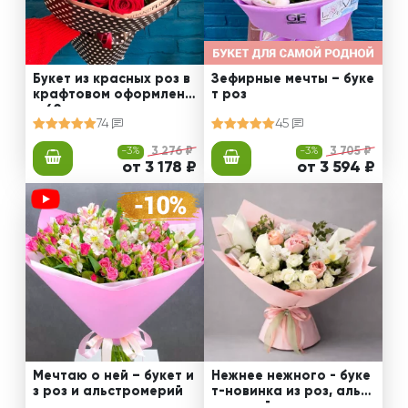
Букет из красных роз в
Зефирные мечты – буке
крафтовом оформлени
т роз
и 60 см
74
45
-3%
3 276 ₽
-3%
3 705 ₽
от 3 178 ₽
от 3 594 ₽
Мечтаю о ней – букет и
Нежнее нежного - буке
з роз и альстромерий
т-новинка из роз, альст
ромерий и калл