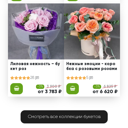
Лиловая нежность – бу
Нежные эмоции - коро
кет роз
бка с розовыми розами
28
5
-3%
3 900 ₽
-3%
6 825 ₽
от 3 783 ₽
от 6 620 ₽
Смотреть все коллекции букетов