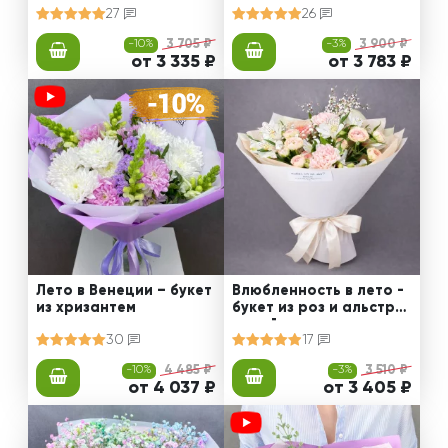
27
26
-10%
3 705 ₽
-3%
3 900 ₽
от 3 335 ₽
от 3 783 ₽
Лето в Венеции – букет
Влюбленность в лето -
из хризантем
букет из роз и альстро
мерий
30
17
-10%
4 485 ₽
-3%
3 510 ₽
от 4 037 ₽
от 3 405 ₽