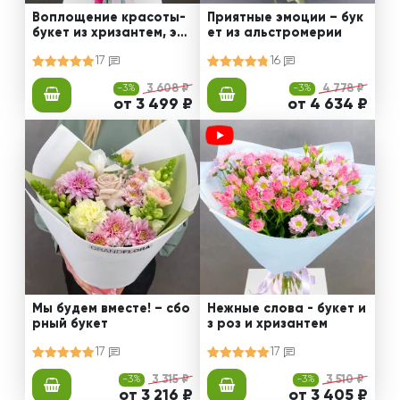
Воплощение красоты-
Приятные эмоции – бук
букет из хризантем, эус
ет из альстромерии
том и роз
17
16
-3%
3 608 ₽
-3%
4 778 ₽
от 3 499 ₽
от 4 634 ₽
Мы будем вместе! – сбо
Нежные слова - букет и
рный букет
з роз и хризантем
17
17
-3%
3 315 ₽
-3%
3 510 ₽
от 3 216 ₽
от 3 405 ₽