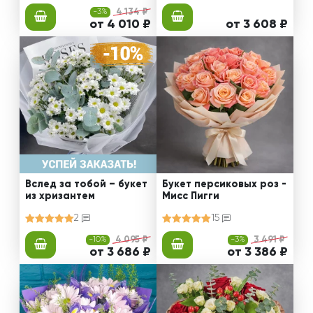
-3%
4 134 ₽
от 4 010 ₽
от 3 608 ₽
Вслед за тобой – букет
Букет персиковых роз -
из хризантем
Мисс Пигги
2
15
-10%
4 095 ₽
-3%
3 491 ₽
от 3 686 ₽
от 3 386 ₽