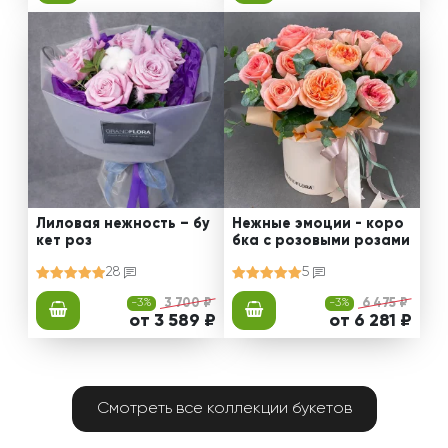
Лиловая нежность – бу
Нежные эмоции - коро
кет роз
бка с розовыми розами
28
5
-3%
3 700 ₽
-3%
6 475 ₽
от 3 589 ₽
от 6 281 ₽
Смотреть все коллекции букетов