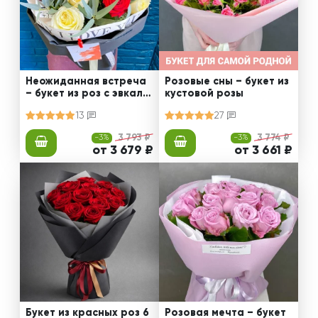
Неожиданная встреча
Розовые сны – букет из
– букет из роз с эвкали
кустовой розы
птом
13
27
-3%
3 793 ₽
-3%
3 774 ₽
от 3 679 ₽
от 3 661 ₽
Букет из красных роз 6
Розовая мечта – букет