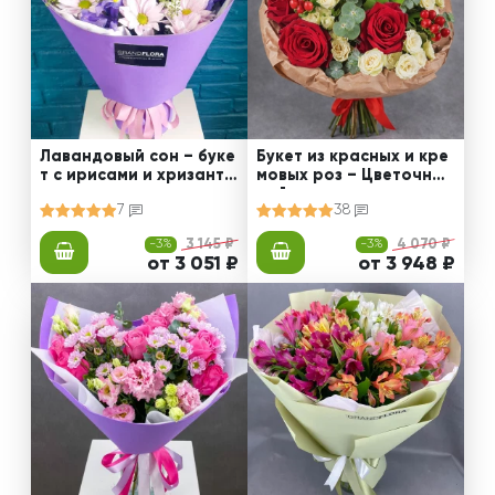
Лавандовый сон – буке
Букет из красных и кре
т с ирисами и хризанте
мовых роз – Цветочный
мами
рай
7
38
-3%
3 145 ₽
-3%
4 070 ₽
от 3 051 ₽
от 3 948 ₽