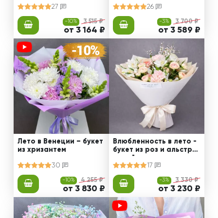
27
26
-10%
3 515 ₽
-3%
3 700 ₽
от 3 164 ₽
от 3 589 ₽
Лето в Венеции – букет
Влюбленность в лето -
из хризантем
букет из роз и альстро
мерий
30
17
-10%
4 255 ₽
-3%
3 330 ₽
от 3 830 ₽
от 3 230 ₽