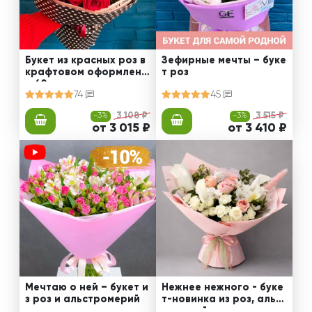
Букет из красных роз в
Зефирные мечты – буке
крафтовом оформлени
т роз
и 60 см
74
45
-3%
3 108 ₽
-3%
3 515 ₽
от 3 015 ₽
от 3 410 ₽
Мечтаю о ней – букет и
Нежнее нежного - буке
з роз и альстромерий
т-новинка из роз, альст
ромерий и калл