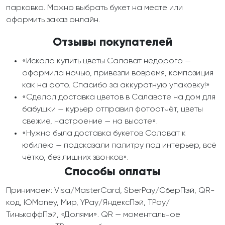
парковка. Можно выбрать букет на месте или
оформить заказ онлайн.
Отзывы покупателей
«Искала купить цветы Салават недорого —
оформила ночью, привезли вовремя, композиция
как на фото. Спасибо за аккуратную упаковку!»
«Сделал доставка цветов в Салавате на дом для
бабушки — курьер отправил фотоотчёт, цветы
свежие, настроение — на высоте».
«Нужна была доставка букетов Салават к
юбилею — подсказали палитру под интерьер, всё
чётко, без лишних звонков».
Способы оплаты
Принимаем: Visa/MasterCard, SberPay/СберПэй, QR-
код, ЮMoney, Мир, YPay/ЯндексПэй, TPay/
ТинькоффПэй, «Долями». QR — моментальное