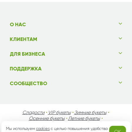
О НАС
КЛИЕНТАМ
ДЛЯ БИЗНЕСА
ПОДДЕРЖКА
СООБЩЕСТВО
Сладости
•
VIP букеты
•
Зимние букеты
•
Осенние букеты
•
Летние букеты
•
Весенние букеты
•
День Святого Валентина
•
Мы используем
cookies
с целью повышения удобства
День Матери
•
День Мужчин
•
Праздники!