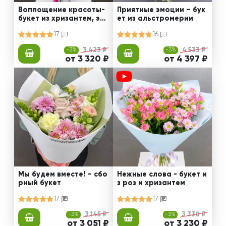
Воплощение красоты-
Приятные эмоции – бук
букет из хризантем, эус
ет из альстромерии
том и роз
17
16
-3%
3 423 ₽
-3%
4 533 ₽
от 3 320 ₽
от 4 397 ₽
Мы будем вместе! – сбо
Нежные слова - букет и
рный букет
з роз и хризантем
17
17
-3%
3 145 ₽
-3%
3 330 ₽
от 3 051 ₽
от 3 230 ₽