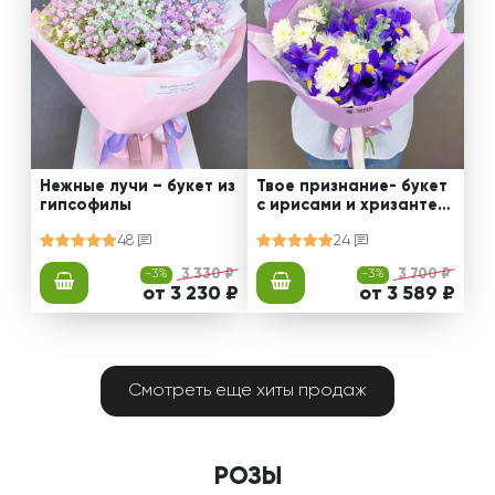
Нежные лучи – букет из
Твое признание- букет
гипсофилы
с ирисами и хризантем
ами
48
24
-3%
3 330 ₽
-3%
3 700 ₽
от 3 230 ₽
от 3 589 ₽
Смотреть еще хиты продаж
РОЗЫ