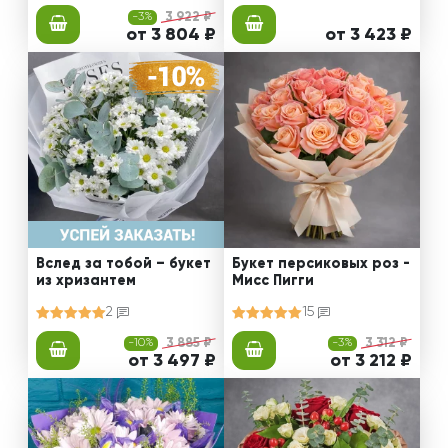
-3%
3 922 ₽
от 3 804 ₽
от 3 423 ₽
Вслед за тобой – букет
Букет персиковых роз -
из хризантем
Мисс Пигги
2
15
-10%
3 885 ₽
-3%
3 312 ₽
от 3 497 ₽
от 3 212 ₽