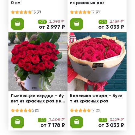
0 см
из розовых роз
13
17
-3%
3 090 ₽
-3%
3 127 ₽
от 2 997 ₽
от 3 033 ₽
Пылающее сердце – бу
Классика жанра – буке
кет из красных роз в ко
т из красных роз
робке
5
17
-3%
7 400 ₽
-3%
3 127 ₽
от 7 178 ₽
от 3 033 ₽