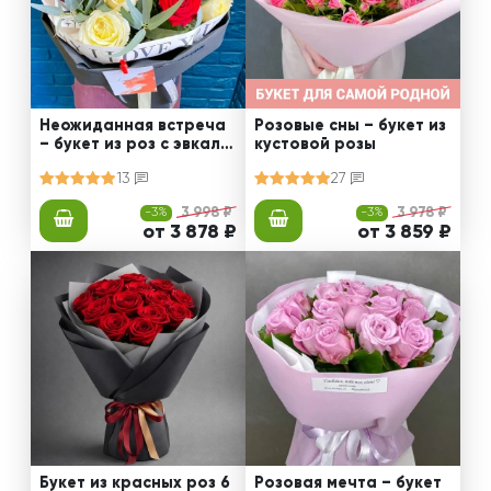
Неожиданная встреча
Розовые сны – букет из
– букет из роз с эвкали
кустовой розы
птом
13
27
-3%
3 998 ₽
-3%
3 978 ₽
от 3 878 ₽
от 3 859 ₽
Букет из красных роз 6
Розовая мечта – букет