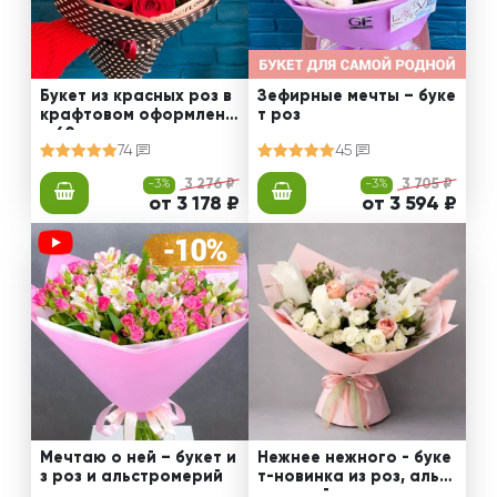
Букет из красных роз в
Зефирные мечты – буке
крафтовом оформлени
т роз
и 60 см
74
45
-3%
3 276 ₽
-3%
3 705 ₽
от 3 178 ₽
от 3 594 ₽
Мечтаю о ней – букет и
Нежнее нежного - буке
з роз и альстромерий
т-новинка из роз, альст
ромерий и калл