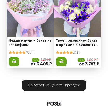
Нежные лучи – букет из
Твое признание- букет
гипсофилы
с ирисами и хризантем
ами
48
24
-3%
3 510 ₽
-3%
3 900 ₽
от 3 405 ₽
от 3 783 ₽
Смотреть еще хиты продаж
РОЗЫ