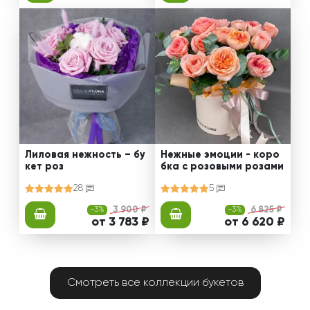
Лиловая нежность – бу
Нежные эмоции - коро
кет роз
бка с розовыми розами
28
5
-3%
3 900 ₽
-3%
6 825 ₽
от 3 783 ₽
от 6 620 ₽
Смотреть все коллекции букетов