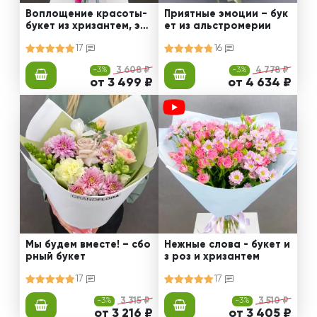
Воплощение красоты-
Приятные эмоции – бук
букет из хризантем, эус
ет из альстромерии
том и роз
17
16
-3%
3 608 ₽
-3%
4 778 ₽
от 3 499 ₽
от 4 634 ₽
Мы будем вместе! – сбо
Нежные слова - букет и
рный букет
з роз и хризантем
17
17
-3%
3 315 ₽
-3%
3 510 ₽
от 3 216 ₽
от 3 405 ₽