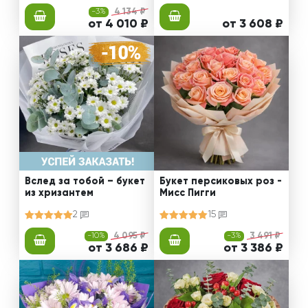
-3%
4 134 ₽
от 4 010 ₽
от 3 608 ₽
Вслед за тобой – букет
Букет персиковых роз -
из хризантем
Мисс Пигги
2
15
-10%
4 095 ₽
-3%
3 491 ₽
от 3 686 ₽
от 3 386 ₽