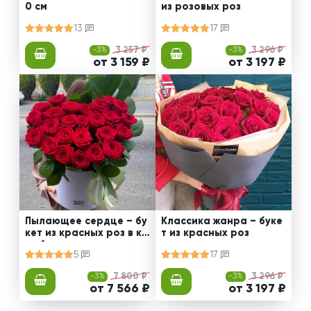
0 см
из розовых роз
13
17
-3%
3 257 ₽
-3%
3 296 ₽
от 3 159 ₽
от 3 197 ₽
Пылающее сердце – бу
Классика жанра – буке
кет из красных роз в ко
т из красных роз
робке
5
17
-3%
7 800 ₽
-3%
3 296 ₽
от 7 566 ₽
от 3 197 ₽