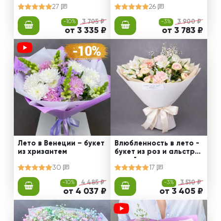
27
26
-10%
3 705 ₽
-3%
3 900 ₽
от 3 335 ₽
от 3 783 ₽
Лето в Венеции – букет
Влюбленность в лето -
из хризантем
букет из роз и альстро
мерий
30
17
-10%
4 485 ₽
-3%
3 510 ₽
от 4 037 ₽
от 3 405 ₽