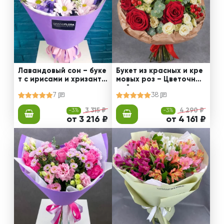
Лавандовый сон – буке
Букет из красных и кре
т с ирисами и хризанте
мовых роз – Цветочный
мами
рай
7
38
-3%
3 315 ₽
-3%
4 290 ₽
от 3 216 ₽
от 4 161 ₽