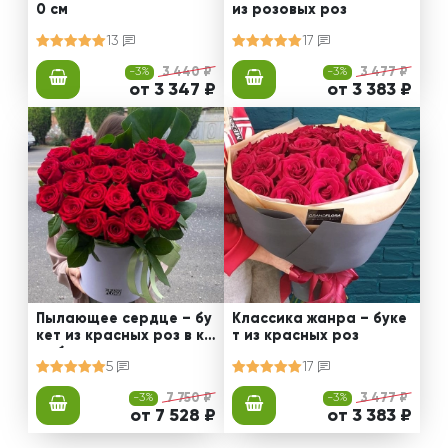
0 см
из розовых роз
13
17
-3%
3 440 ₽
-3%
3 477 ₽
от 3 347 ₽
от 3 383 ₽
Пылающее сердце – бу
Классика жанра – буке
кет из красных роз в ко
т из красных роз
робке
5
17
-3%
7 750 ₽
-3%
3 477 ₽
от 7 528 ₽
от 3 383 ₽