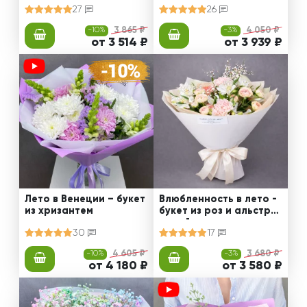
27
26
-10%
3 865 ₽
-3%
4 050 ₽
от 3 514 ₽
от 3 939 ₽
Лето в Венеции – букет
Влюбленность в лето -
из хризантем
букет из роз и альстро
мерий
30
17
-10%
4 605 ₽
-3%
3 680 ₽
от 4 180 ₽
от 3 580 ₽