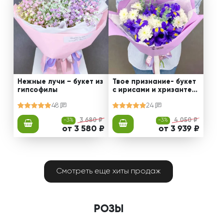
Нежные лучи – букет из
Твое признание- букет
гипсофилы
с ирисами и хризантем
ами
48
24
-3%
3 680 ₽
-3%
4 050 ₽
от 3 580 ₽
от 3 939 ₽
Смотреть еще хиты продаж
РОЗЫ