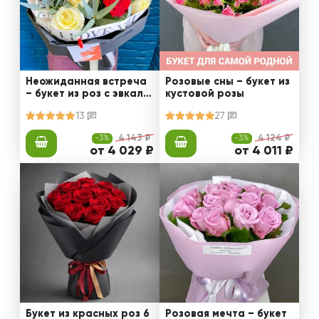
Неожиданная встреча
Розовые сны – букет из
– букет из роз с эвкали
кустовой розы
птом
13
27
-3%
4 143 ₽
-3%
4 124 ₽
от 4 029 ₽
от 4 011 ₽
Букет из красных роз 6
Розовая мечта – букет