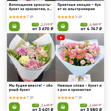
Воплощение красоты-
Приятные эмоции – бук
букет из хризантем, эус
ет из альстромерии
том и роз
17
16
-3%
3 773 ₽
-3%
4 883 ₽
от 3 670 ₽
от 4 747 ₽
Мы будем вместе! – сбо
Нежные слова - букет и
рный букет
з роз и хризантем
17
17
-3%
3 495 ₽
-3%
3 680 ₽
от 3 401 ₽
от 3 580 ₽