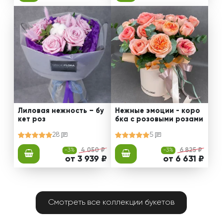
Лиловая нежность – бу
Нежные эмоции - коро
кет роз
бка с розовыми розами
28
5
-3%
4 050 ₽
-3%
6 825 ₽
от 3 939 ₽
от 6 631 ₽
Смотреть все коллекции букетов