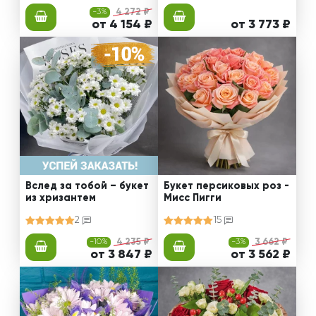
-3%
4 272 ₽
от 4 154 ₽
от 3 773 ₽
Вслед за тобой – букет
Букет персиковых роз -
из хризантем
Мисс Пигги
2
15
-10%
4 235 ₽
-3%
3 662 ₽
от 3 847 ₽
от 3 562 ₽