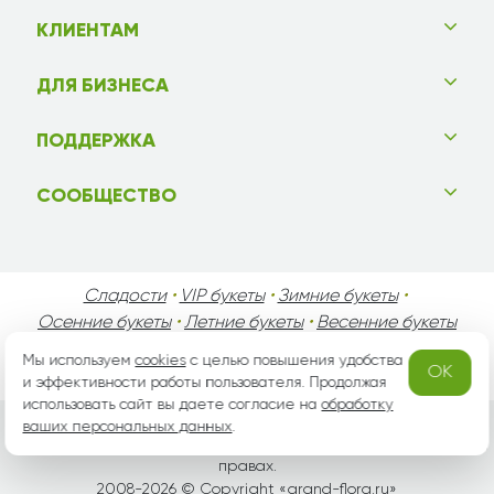
КЛИЕНТАМ
ДЛЯ БИЗНЕСА
ПОДДЕРЖКА
СООБЩЕСТВО
Сладости
•
VIP букеты
•
Зимние букеты
•
Осенние букеты
•
Летние букеты
•
Весенние букеты
•
День Святого Валентина
•
День Матери
•
Мы используем
cookies
с целью повышения удобства
OK
День Мужчин
•
Праздники!
и эффективности работы пользователя. Продолжая
использовать сайт вы даете согласие на
обработку
ваших персональных данных
.
Вся информация защищена законом России об авторских
правах.
2008-2026 © Copyright «
grand-flora.ru
»