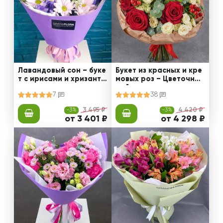
Лавандовый сон – буке
Букет из красных и кре
т с ирисами и хризанте
мовых роз – Цветочный
мами
рай
7
38
-3%
3 495 ₽
-3%
4 420 ₽
от 3 401 ₽
от 4 298 ₽