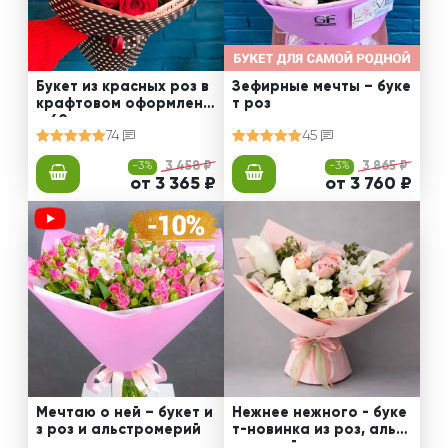
Букет из красных роз в
Зефирные мечты – буке
крафтовом оформлени
т роз
и 60 см
74
45
-3%
3 458 ₽
-3%
3 865 ₽
от 3 365 ₽
от 3 760 ₽
Мечтаю о ней – букет и
Нежнее нежного - буке
з роз и альстромерий
т-новинка из роз, альст
ромерий и калл