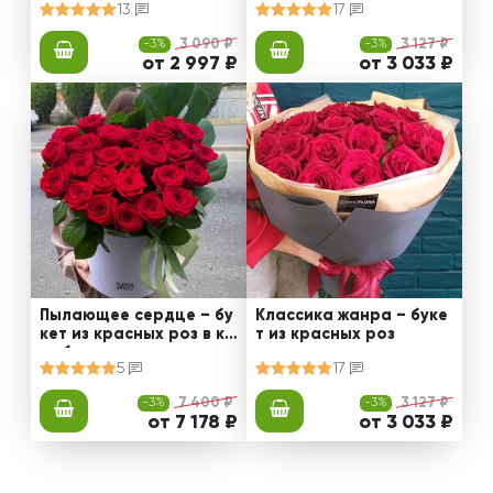
13
17
-3%
3 090 ₽
-3%
3 127 ₽
от 2 997 ₽
от 3 033 ₽
Пылающее сердце – бу
Классика жанра – буке
кет из красных роз в ко
т из красных роз
робке
5
17
-3%
7 400 ₽
-3%
3 127 ₽
от 7 178 ₽
от 3 033 ₽