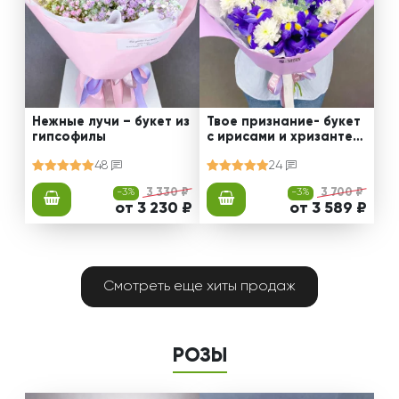
Нежные лучи – букет из
Твое признание- букет
гипсофилы
с ирисами и хризантем
ами
48
24
-3%
3 330 ₽
-3%
3 700 ₽
от 3 230 ₽
от 3 589 ₽
Смотреть еще хиты продаж
РОЗЫ