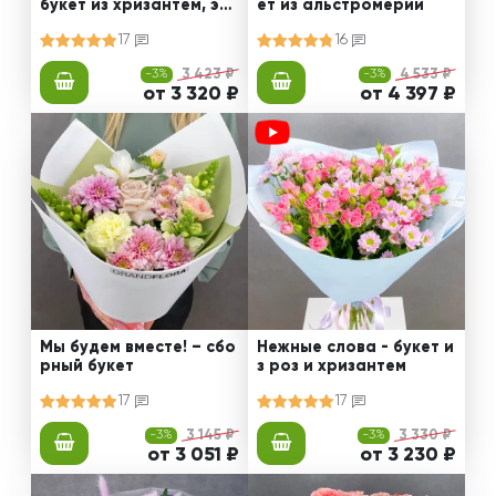
букет из хризантем, эус
ет из альстромерии
том и роз
17
16
-3%
3 423 ₽
-3%
4 533 ₽
от 3 320 ₽
от 4 397 ₽
Мы будем вместе! – сбо
Нежные слова - букет и
рный букет
з роз и хризантем
17
17
-3%
3 145 ₽
-3%
3 330 ₽
от 3 051 ₽
от 3 230 ₽