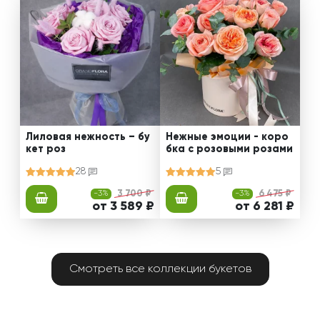
Лиловая нежность – бу
Нежные эмоции - коро
кет роз
бка с розовыми розами
28
5
-3%
3 700 ₽
-3%
6 475 ₽
от 3 589 ₽
от 6 281 ₽
Смотреть все коллекции букетов