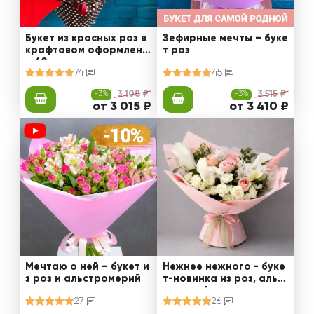
Букет из красных роз в
Зефирные мечты – буке
крафтовом оформлени
т роз
и 60 см
74
45
-3%
3 108 ₽
-3%
3 515 ₽
от 3 015 ₽
от 3 410 ₽
Мечтаю о ней – букет и
Нежнее нежного - буке
з роз и альстромерий
т-новинка из роз, альст
ромерий и калл
27
26