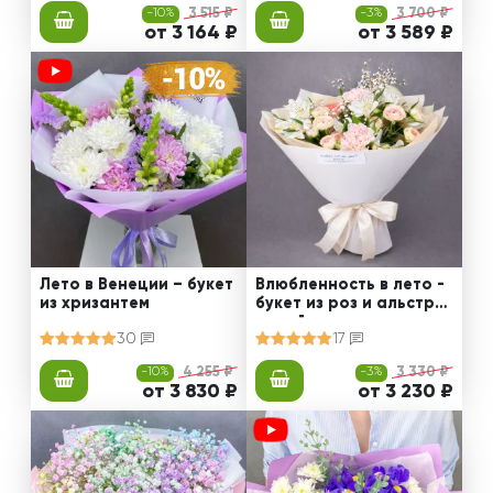
-10%
3 515 ₽
-3%
3 700 ₽
от 3 164 ₽
от 3 589 ₽
Лето в Венеции – букет
Влюбленность в лето -
из хризантем
букет из роз и альстро
мерий
30
17
-10%
4 255 ₽
-3%
3 330 ₽
от 3 830 ₽
от 3 230 ₽