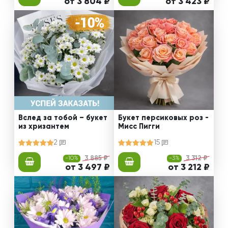
от 3 804 ₽
от 3 423 ₽
Вслед за тобой – букет
Букет персиковых роз -
из хризантем
Мисс Пигги
2
15
-10%
3 885 ₽
-3%
3 312 ₽
от 3 497 ₽
от 3 212 ₽