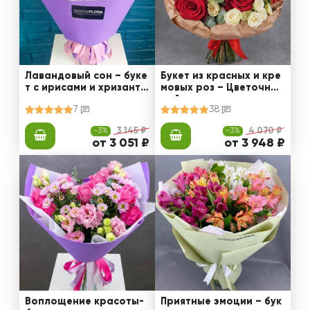
Лавандовый сон – буке
Букет из красных и кре
т с ирисами и хризанте
мовых роз – Цветочный
мами
рай
7
38
-3%
3 145 ₽
-3%
4 070 ₽
от 3 051 ₽
от 3 948 ₽
Воплощение красоты-
Приятные эмоции – бук