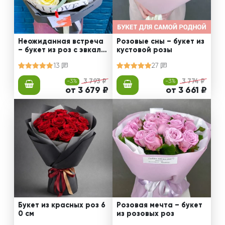
Неожиданная встреча
Розовые сны – букет из
– букет из роз с эвкали
кустовой розы
птом
13
27
-3%
3 793 ₽
-3%
3 774 ₽
от 3 679 ₽
от 3 661 ₽
Букет из красных роз 6
Розовая мечта – букет
0 см
из розовых роз