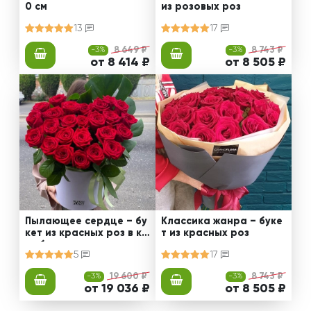
0 см
из розовых роз
13
17
-3%
8 649 ₽
-3%
8 743 ₽
от 8 414 ₽
от 8 505 ₽
Пылающее сердце – бу
Классика жанра – буке
кет из красных роз в ко
т из красных роз
робке
5
17
-3%
19 600 ₽
-3%
8 743 ₽
от 19 036 ₽
от 8 505 ₽