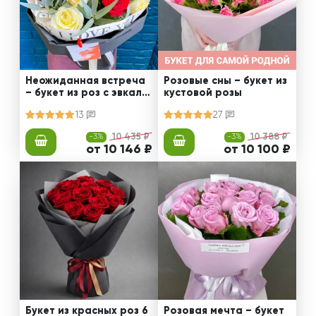
Неожиданная встреча
Розовые сны – букет из
– букет из роз с эвкали
кустовой розы
птом
13
27
-3%
10 435 ₽
-3%
10 388 ₽
от 10 146 ₽
от 10 100 ₽
Букет из красных роз 6
Розовая мечта – букет