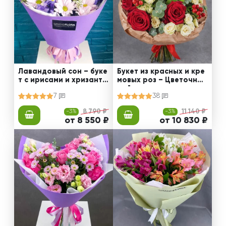
Лавандовый сон – буке
Букет из красных и кре
т с ирисами и хризанте
мовых роз – Цветочный
мами
рай
7
38
-3%
8 790 ₽
-3%
11 140 ₽
от 8 550 ₽
от 10 830 ₽