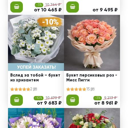
-3%
10 764 ₽
от 10 465 ₽
от 9 495 ₽
Вслед за тобой – букет
Букет персиковых роз -
из хризантем
Мисс Пигги
2
15
-10%
10 670 ₽
-3%
9 213 ₽
от 9 683 ₽
от 8 961 ₽