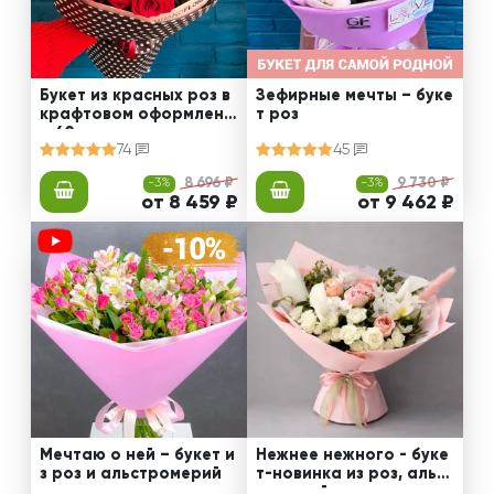
Букет из красных роз в
Зефирные мечты – буке
крафтовом оформлени
т роз
и 60 см
74
45
-3%
8 696 ₽
-3%
9 730 ₽
от 8 459 ₽
от 9 462 ₽
Мечтаю о ней – букет и
Нежнее нежного - буке
з роз и альстромерий
т-новинка из роз, альст
ромерий и калл