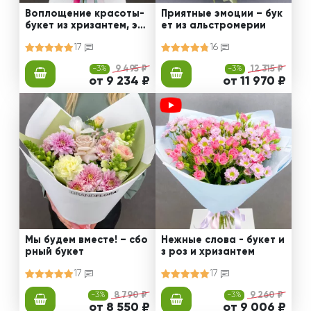
Воплощение красоты-
Приятные эмоции – бук
букет из хризантем, эус
ет из альстромерии
том и роз
17
16
-3%
9 495 ₽
-3%
12 315 ₽
от 9 234 ₽
от 11 970 ₽
Мы будем вместе! – сбо
Нежные слова - букет и
рный букет
з роз и хризантем
17
17
-3%
8 790 ₽
-3%
9 260 ₽
от 8 550 ₽
от 9 006 ₽