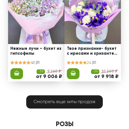
Нежные лучи – букет из
Твое признание- букет
гипсофилы
с ирисами и хризантем
ами
48
24
-3%
9 260 ₽
-3%
10 200 ₽
от 9 006 ₽
от 9 918 ₽
Смотреть еще хиты продаж
РОЗЫ