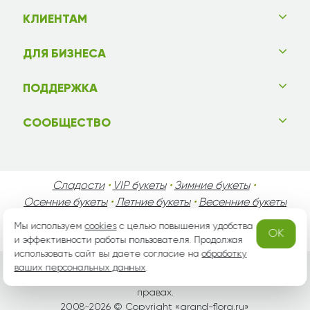
КЛИЕНТАМ
ДЛЯ БИЗНЕСА
ПОДДЕРЖКА
СООБЩЕСТВО
Сладости
•
VIP букеты
•
Зимние букеты
•
Осенние букеты
•
Летние букеты
•
Весенние букеты
•
День Святого Валентина
•
День Матери
•
Мы используем
cookies
с целью повышения удобства
OK
День Мужчин
•
Праздники!
и эффективности работы пользователя. Продолжая
использовать сайт вы даете согласие на
обработку
ваших персональных данных
.
Вся информация защищена законом России об авторских
правах.
2008-2026 © Copyright «
grand-flora.ru
»