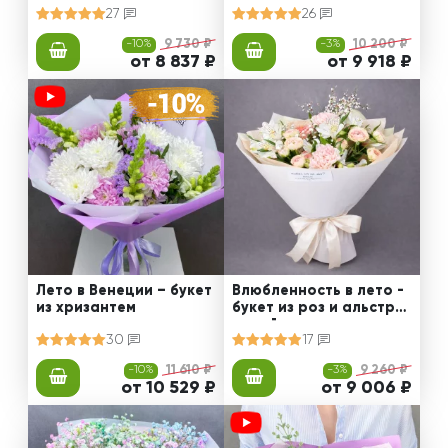
27
26
-10%
9 730 ₽
-3%
10 200 ₽
от 8 837 ₽
от 9 918 ₽
Лето в Венеции – букет
Влюбленность в лето -
из хризантем
букет из роз и альстро
мерий
30
17
-10%
11 610 ₽
-3%
9 260 ₽
от 10 529 ₽
от 9 006 ₽