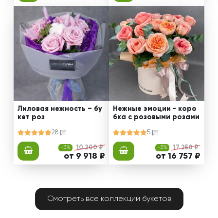
Лиловая нежность – бу
Нежные эмоции - коро
кет роз
бка с розовыми розами
28
5
-3%
10 200 ₽
-3%
17 250 ₽
от 9 918 ₽
от 16 757 ₽
Смотреть все коллекции букетов