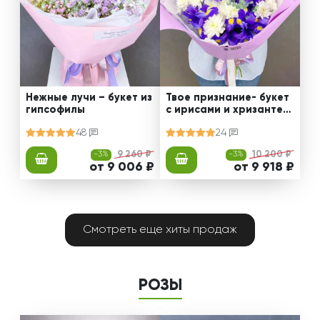
Нежные лучи – букет из
Твое признание- букет
гипсофилы
с ирисами и хризантем
ами
48
24
-3%
9 260 ₽
-3%
10 200 ₽
от 9 006 ₽
от 9 918 ₽
Смотреть еще хиты продаж
РОЗЫ