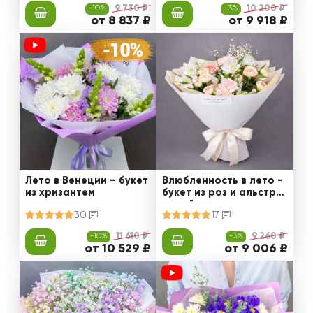
-10%
9 730 ₽
-3%
10 200 ₽
от 8 837 ₽
от 9 918 ₽
Лето в Венеции – букет
Влюбленность в лето -
из хризантем
букет из роз и альстро
мерий
30
17
-10%
11 610 ₽
-3%
9 260 ₽
от 10 529 ₽
от 9 006 ₽