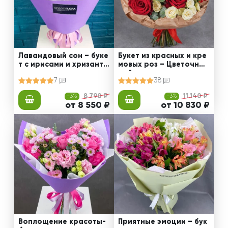
Лавандовый сон – буке
Букет из красных и кре
т с ирисами и хризанте
мовых роз – Цветочный
мами
рай
7
38
-3%
8 790 ₽
-3%
11 140 ₽
от 8 550 ₽
от 10 830 ₽
Воплощение красоты-
Приятные эмоции – бук