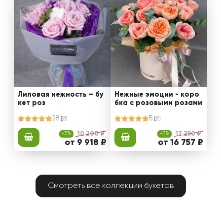
Лиловая нежность – бу
Нежные эмоции - коро
кет роз
бка с розовыми розами
28
5
-3%
10 200 ₽
-3%
17 250 ₽
от 9 918 ₽
от 16 757 ₽
Смотреть все коллекции букетов