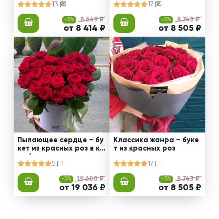
13
17
-3%
8 649 ₽
-3%
8 743 ₽
от 8 414 ₽
от 8 505 ₽
Пылающее сердце – бу
Классика жанра – буке
кет из красных роз в ко
т из красных роз
робке
5
17
-3%
19 600 ₽
-3%
8 743 ₽
от 19 036 ₽
от 8 505 ₽