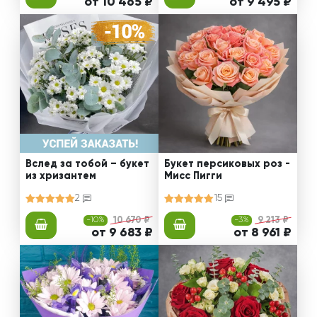
от 10 465 ₽
от 9 495 ₽
Вслед за тобой – букет
Букет персиковых роз -
из хризантем
Мисс Пигги
2
15
-10%
10 670 ₽
-3%
9 213 ₽
от 9 683 ₽
от 8 961 ₽