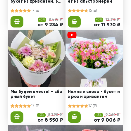
букет из хризантем, эус
ет из альстромерии
том и роз
17
16
-3%
9 495 ₽
-3%
12 315 ₽
от 9 234 ₽
от 11 970 ₽
Мы будем вместе! – сбо
Нежные слова - букет и
рный букет
з роз и хризантем
17
17
-3%
8 790 ₽
-3%
9 260 ₽
от 8 550 ₽
от 9 006 ₽