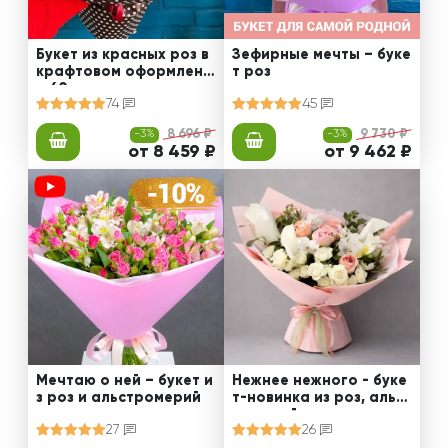
Букет из красных роз в
Зефирные мечты – буке
крафтовом оформлени
т роз
и 60 см
74
45
-3%
8 696 ₽
-3%
9 730 ₽
от 8 459 ₽
от 9 462 ₽
Мечтаю о ней – букет и
Нежнее нежного - буке
з роз и альстромерий
т-новинка из роз, альст
ромерий и калл
27
26