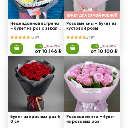
Неожиданная встреча
Розовые сны – букет из
– букет из роз с эвкали
кустовой розы
птом
13
27
-3%
10 435 ₽
-3%
10 388 ₽
от 10 146 ₽
от 10 100 ₽
Букет из красных роз 6
Розовая мечта – букет
0 см
из розовых роз