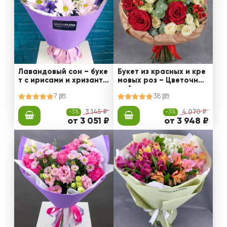
Лавандовый сон – буке
Букет из красных и кре
т с ирисами и хризанте
мовых роз – Цветочный
мами
рай
7
38
-3%
3 145 ₽
-3%
4 070 ₽
от 3 051 ₽
от 3 948 ₽