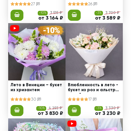
27
26
-10%
3 515 ₽
-3%
3 700 ₽
от 3 164 ₽
от 3 589 ₽
Лето в Венеции – букет
Влюбленность в лето -
из хризантем
букет из роз и альстро
мерий
30
17
-10%
4 255 ₽
-3%
3 330 ₽
от 3 830 ₽
от 3 230 ₽