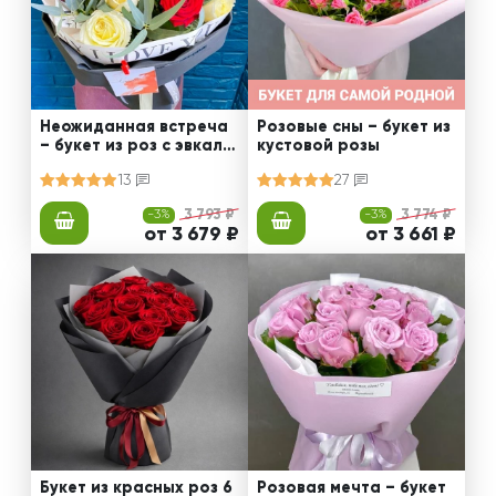
Неожиданная встреча
Розовые сны – букет из
– букет из роз с эвкали
кустовой розы
птом
13
27
-3%
3 793 ₽
-3%
3 774 ₽
от 3 679 ₽
от 3 661 ₽
Букет из красных роз 6
Розовая мечта – букет