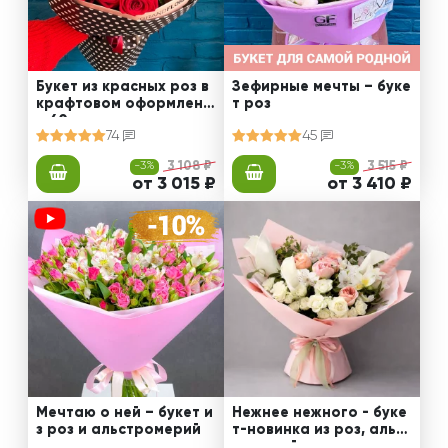
Букет из красных роз в
Зефирные мечты – буке
крафтовом оформлени
т роз
и 60 см
74
45
-3%
3 108 ₽
-3%
3 515 ₽
от 3 015 ₽
от 3 410 ₽
Мечтаю о ней – букет и
Нежнее нежного - буке
з роз и альстромерий
т-новинка из роз, альст
ромерий и калл