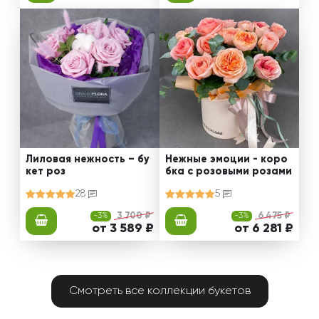
Лиловая нежность – бу
Нежные эмоции - коро
кет роз
бка с розовыми розами
28
5
-3%
3 700 ₽
-3%
6 475 ₽
от 3 589 ₽
от 6 281 ₽
Смотреть все коллекции букетов