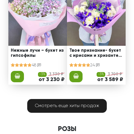
Нежные лучи – букет из
Твое признание- букет
гипсофилы
с ирисами и хризантем
ами
48
24
-3%
3 330 ₽
-3%
3 700 ₽
от 3 230 ₽
от 3 589 ₽
Смотреть еще хиты продаж
РОЗЫ