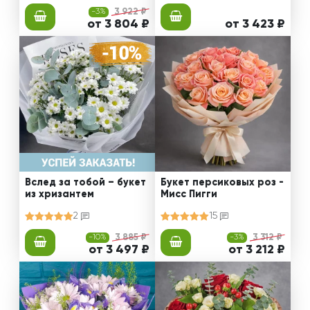
-3%
3 922 ₽
от 3 804 ₽
от 3 423 ₽
Вслед за тобой – букет
Букет персиковых роз -
из хризантем
Мисс Пигги
2
15
-10%
3 885 ₽
-3%
3 312 ₽
от 3 497 ₽
от 3 212 ₽