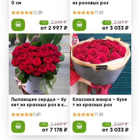
0 см
из розовых роз
13
17
-3%
3 090 ₽
-3%
3 127 ₽
от 2 997 ₽
от 3 033 ₽
Пылающее сердце – бу
Классика жанра – буке
кет из красных роз в ко
т из красных роз
робке
5
17
-3%
7 400 ₽
-3%
3 127 ₽
от 7 178 ₽
от 3 033 ₽