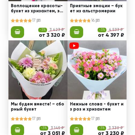
Воплощение красоты-
Приятные эмоции – бук
букет из хризантем, эус
ет из альстромерии
том и роз
17
16
-3%
3 423 ₽
-3%
4 533 ₽
от 3 320 ₽
от 4 397 ₽
Мы будем вместе! – сбо
Нежные слова - букет и
рный букет
з роз и хризантем
17
17
-3%
3 145 ₽
-3%
3 330 ₽
от 3 051 ₽
от 3 230 ₽