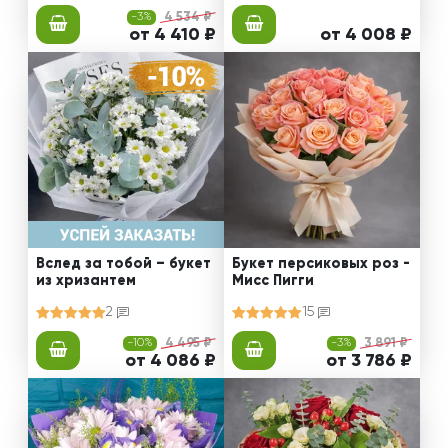
-3%
4 534 ₽
от 4 410 ₽
от 4 008 ₽
Вслед за тобой – букет
Букет персиковых роз -
из хризантем
Мисс Пигги
2
15
-10%
4 495 ₽
-3%
3 891 ₽
от 4 086 ₽
от 3 786 ₽