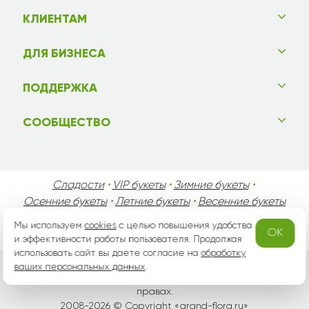
КЛИЕНТАМ
ДЛЯ БИЗНЕСА
ПОДДЕРЖКА
СООБЩЕСТВО
Сладости
•
VIP букеты
•
Зимние букеты
•
Осенние букеты
•
Летние букеты
•
Весенние букеты
•
День Святого Валентина
•
День Матери
•
Мы используем
cookies
с целью повышения удобства
OK
День Мужчин
•
Праздники!
и эффективности работы пользователя. Продолжая
использовать сайт вы даете согласие на
обработку
ваших персональных данных
.
Вся информация защищена законом России об авторских
правах.
2008-2026 © Copyright «
grand-flora.ru
»