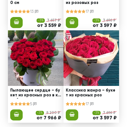
0 см
из розовых роз
13
17
-3%
3 657 ₽
-3%
3 696 ₽
от 3 559 ₽
от 3 597 ₽
Пылающее сердце – бу
Классика жанра – буке
кет из красных роз в ко
т из красных роз
робке
5
17
-3%
8 200 ₽
-3%
3 696 ₽
от 7 966 ₽
от 3 597 ₽