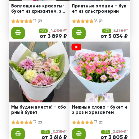
Воплощение красоты-
Приятные эмоции – бук
букет из хризантем, эус
ет из альстромерии
том и роз
17
16
-3%
4 008 ₽
-3%
5 178 ₽
от 3 899 ₽
от 5 034 ₽
Мы будем вместе! – сбо
Нежные слова - букет и
рный букет
з роз и хризантем
17
17
-3%
3 715 ₽
-3%
3 910 ₽
от 3 616 ₽
от 3 805 ₽