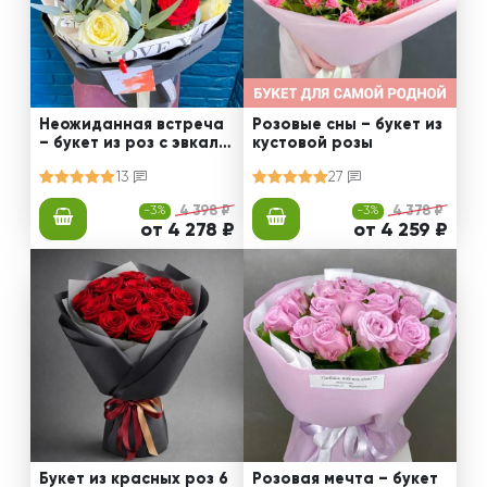
Неожиданная встреча
Розовые сны – букет из
– букет из роз с эвкали
кустовой розы
птом
13
27
-3%
4 398 ₽
-3%
4 378 ₽
от 4 278 ₽
от 4 259 ₽
Букет из красных роз 6
Розовая мечта – букет