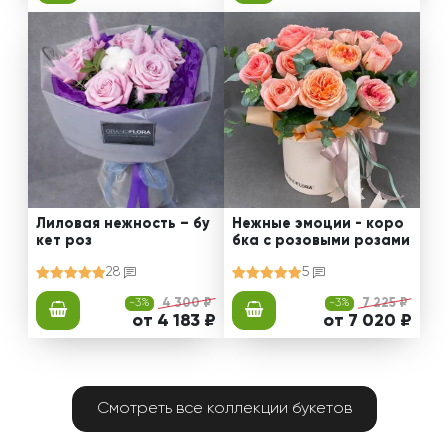
Лиловая нежность – бу
Нежные эмоции - коро
кет роз
бка с розовыми розами
28
5
-3%
4 300 ₽
-3%
7 225 ₽
от 4 183 ₽
от 7 020 ₽
Смотреть все коллекции букетов