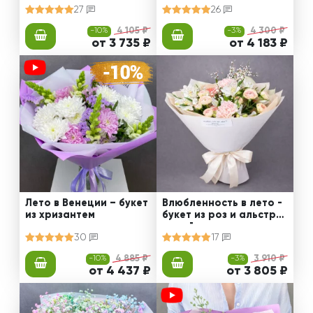
27
26
-10%
4 105 ₽
-3%
4 300 ₽
от 3 735 ₽
от 4 183 ₽
Лето в Венеции – букет
Влюбленность в лето -
из хризантем
букет из роз и альстро
мерий
30
17
-10%
4 885 ₽
-3%
3 910 ₽
от 4 437 ₽
от 3 805 ₽