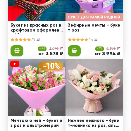
Букет из красных роз в
Зефирные мечты – буке
крафтовом оформлени
т роз
и 60 см
74
45
-3%
3 676 ₽
-3%
4 105 ₽
от 3 578 ₽
от 3 994 ₽
Мечтаю о ней – букет и
Нежнее нежного - буке
з роз и альстромерий
т-новинка из роз, альст
ромерий и калл