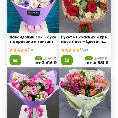
Лавандовый сон – буке
Букет из красных и кре
т с ирисами и хризанте
мовых роз – Цветочный
мами
рай
7
38
-3%
3 715 ₽
-3%
4 690 ₽
от 3 616 ₽
от 4 561 ₽