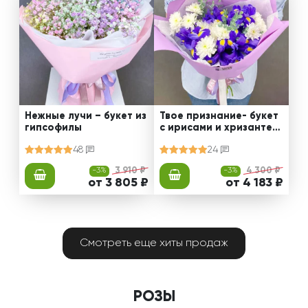
Нежные лучи – букет из
Твое признание- букет
гипсофилы
с ирисами и хризантем
ами
48
24
-3%
3 910 ₽
-3%
4 300 ₽
от 3 805 ₽
от 4 183 ₽
Смотреть еще хиты продаж
РОЗЫ