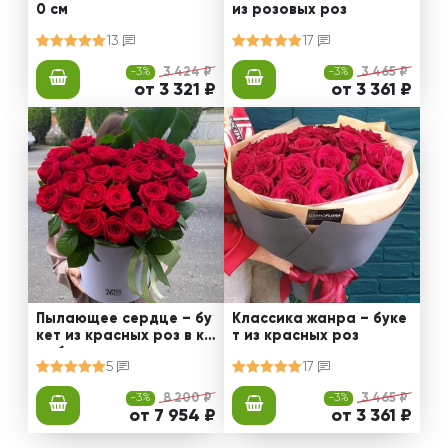
0 см
из розовых роз
13
17
-3%
3 424 ₽
-3%
3 465 ₽
от 3 321 ₽
от 3 361 ₽
Пылающее сердце – бу
Классика жанра – буке
кет из красных роз в ко
т из красных роз
робке
5
17
-3%
8 200 ₽
-3%
3 465 ₽
от 7 954 ₽
от 3 361 ₽