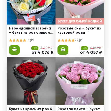
Неожиданная встреча
Розовые сны – букет из
– букет из роз с эвкали
кустовой розы
птом
13
27
-3%
4 203 ₽
-3%
4 182 ₽
от 4 076 ₽
от 4 057 ₽
Букет из красных роз 6
Розовая мечта – букет