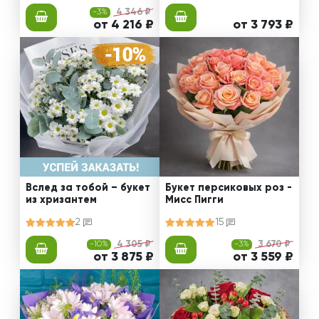
-3%
4 346 ₽
от 4 216 ₽
от 3 793 ₽
Вслед за тобой – букет
Букет персиковых роз -
из хризантем
Мисс Пигги
2
15
-10%
4 305 ₽
-3%
3 670 ₽
от 3 875 ₽
от 3 559 ₽