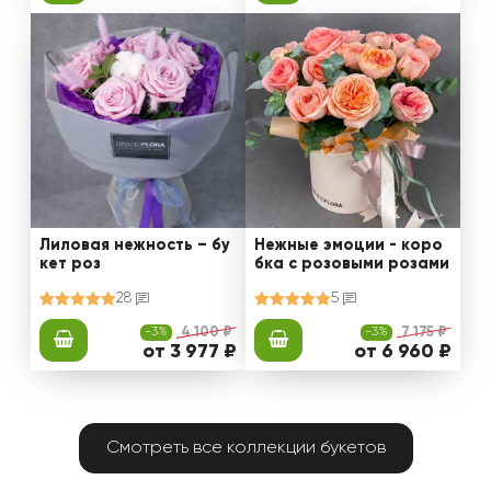
Лиловая нежность – бу
Нежные эмоции - коро
кет роз
бка с розовыми розами
28
5
-3%
4 100 ₽
-3%
7 175 ₽
от 3 977 ₽
от 6 960 ₽
Смотреть все коллекции букетов