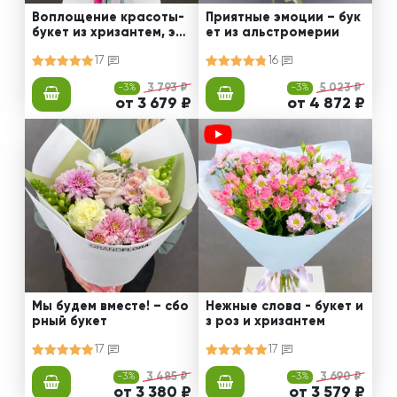
Воплощение красоты-
Приятные эмоции – бук
букет из хризантем, эус
ет из альстромерии
том и роз
17
16
-3%
3 793 ₽
-3%
5 023 ₽
от 3 679 ₽
от 4 872 ₽
Мы будем вместе! – сбо
Нежные слова - букет и
рный букет
з роз и хризантем
17
17
-3%
3 485 ₽
-3%
3 690 ₽
от 3 380 ₽
от 3 579 ₽