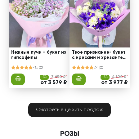
Нежные лучи – букет из
Твое признание- букет
гипсофилы
с ирисами и хризантем
ами
48
24
-3%
3 690 ₽
-3%
4 100 ₽
от 3 579 ₽
от 3 977 ₽
Смотреть еще хиты продаж
РОЗЫ