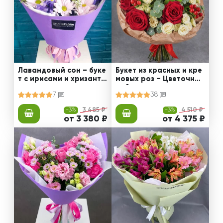
Лавандовый сон – буке
Букет из красных и кре
т с ирисами и хризанте
мовых роз – Цветочный
мами
рай
7
38
-3%
3 485 ₽
-3%
4 510 ₽
от 3 380 ₽
от 4 375 ₽