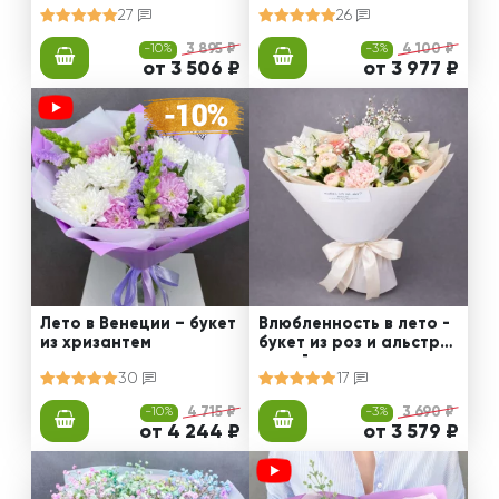
27
26
-10%
3 895 ₽
-3%
4 100 ₽
от 3 506 ₽
от 3 977 ₽
Лето в Венеции – букет
Влюбленность в лето -
из хризантем
букет из роз и альстро
мерий
30
17
-10%
4 715 ₽
-3%
3 690 ₽
от 4 244 ₽
от 3 579 ₽