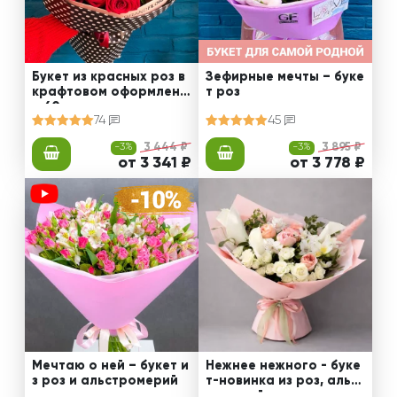
Букет из красных роз в
Зефирные мечты – буке
крафтовом оформлени
т роз
и 60 см
74
45
-3%
3 444 ₽
-3%
3 895 ₽
от 3 341 ₽
от 3 778 ₽
Мечтаю о ней – букет и
Нежнее нежного - буке
з роз и альстромерий
т-новинка из роз, альст
ромерий и калл