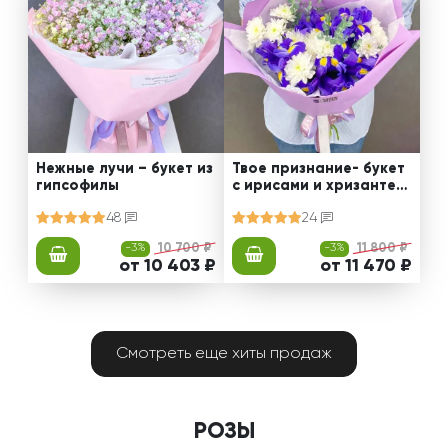
Нежные лучи – букет из
Твое признание- букет
гипсофилы
с ирисами и хризантем
ами
48
24
-3%
10 700 ₽
-3%
11 800 ₽
от 10 403 ₽
от 11 470 ₽
Смотреть еще хиты продаж
РОЗЫ