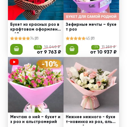
Букет из красных роз в
Зефирные мечты – буке
крафтовом оформлени
т роз
и 60 см
74
45
-3%
10 040 ₽
-3%
11 250 ₽
от 9 763 ₽
от 10 937 ₽
Мечтаю о ней – букет и
Нежнее нежного - буке
з роз и альстромерий
т-новинка из роз, альст
ромерий и калл