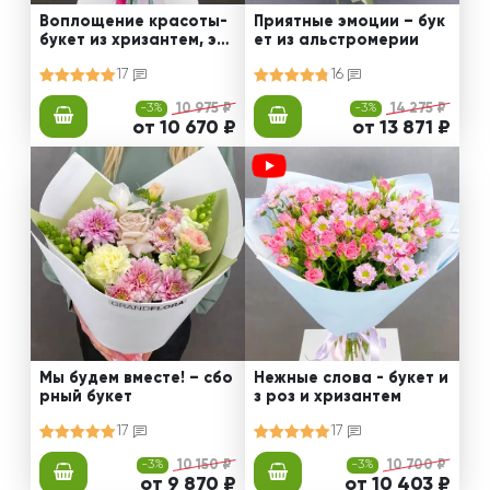
Воплощение красоты-
Приятные эмоции – бук
букет из хризантем, эус
ет из альстромерии
том и роз
17
16
-3%
10 975 ₽
-3%
14 275 ₽
от 10 670 ₽
от 13 871 ₽
Мы будем вместе! – сбо
Нежные слова - букет и
рный букет
з роз и хризантем
17
17
-3%
10 150 ₽
-3%
10 700 ₽
от 9 870 ₽
от 10 403 ₽