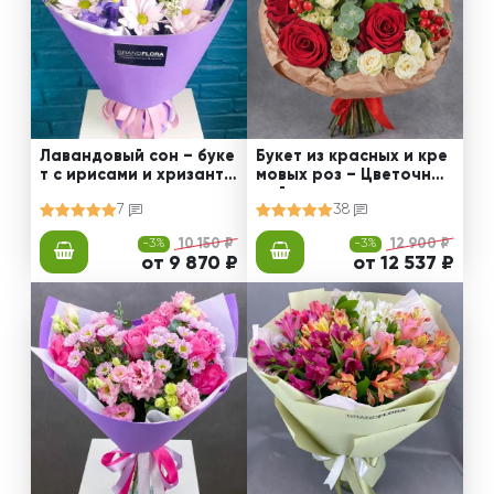
Лавандовый сон – буке
Букет из красных и кре
т с ирисами и хризанте
мовых роз – Цветочный
мами
рай
7
38
-3%
10 150 ₽
-3%
12 900 ₽
от 9 870 ₽
от 12 537 ₽