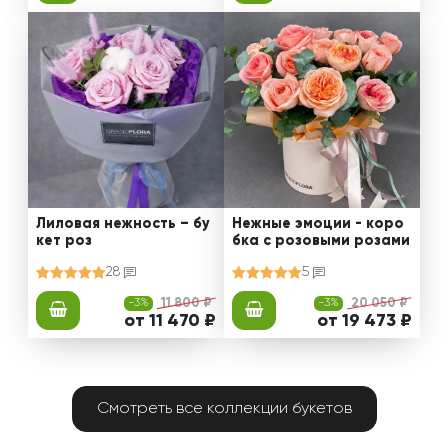
Лиловая нежность – бу
Нежные эмоции - коро
кет роз
бка с розовыми розами
28
5
-3%
11 800 ₽
-3%
20 050 ₽
от 11 470 ₽
от 19 473 ₽
Смотреть все коллекции букетов