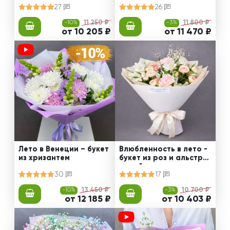
27
26
-10%
11 250 ₽
-3%
11 800 ₽
от 10 205 ₽
от 11 470 ₽
Лето в Венеции – букет
Влюбленность в лето -
из хризантем
букет из роз и альстро
мерий
30
17
-10%
13 450 ₽
-3%
10 700 ₽
от 12 185 ₽
от 10 403 ₽