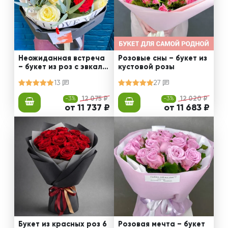
Неожиданная встреча
Розовые сны – букет из
– букет из роз с эвкали
кустовой розы
птом
13
27
-3%
12 075 ₽
-3%
12 020 ₽
от 11 737 ₽
от 11 683 ₽
Букет из красных роз 6
Розовая мечта – букет