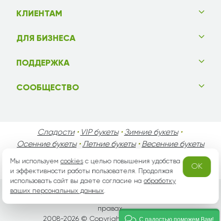
КЛИЕНТАМ
ДЛЯ БИЗНЕСА
ПОДДЕРЖКА
СООБЩЕСТВО
Сладости
•
VIP букеты
•
Зимние букеты
•
Осенние букеты
•
Летние букеты
•
Весенние букеты
•
День Святого Валентина
•
День Матери
•
Мы используем
cookies
с целью повышения удобства
OK
День Мужчин
•
Праздники!
и эффективности работы пользователя. Продолжая
использовать сайт вы даете согласие на
обработку
ваших персональных данных
.
Вся информация защищена законом России об авторских
правах.
2008-2026 © Copyright «
grand-flora.ru
»
С радостью поможем Вам!