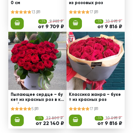
0 см
из розовых роз
13
17
-3%
9 985 ₽
-3%
10 095 ₽
от 9 709 ₽
от 9 816 ₽
Пылающее сердце – бу
Классика жанра – буке
кет из красных роз в ко
т из красных роз
робке
5
17
-3%
22 800 ₽
-3%
10 095 ₽
от 22 140 ₽
от 9 816 ₽