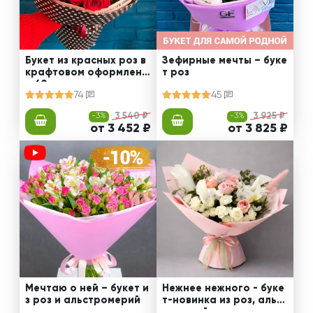
Букет из красных роз в
Зефирные мечты – буке
крафтовом оформлени
т роз
и 60 см
74
45
-3%
3 540 ₽
-3%
3 925 ₽
от 3 452 ₽
от 3 825 ₽
Мечтаю о ней – букет и
Нежнее нежного - буке
з роз и альстромерий
т-новинка из роз, альст
ромерий и калл