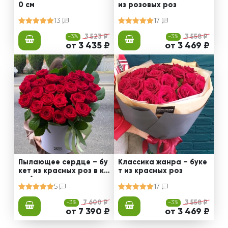
0 см
из розовых роз
13
17
-3%
3 523 ₽
-3%
3 558 ₽
от 3 435 ₽
от 3 469 ₽
Пылающее сердце – бу
Классика жанра – буке
кет из красных роз в ко
т из красных роз
робке
5
17
-3%
7 600 ₽
-3%
3 558 ₽
от 7 390 ₽
от 3 469 ₽