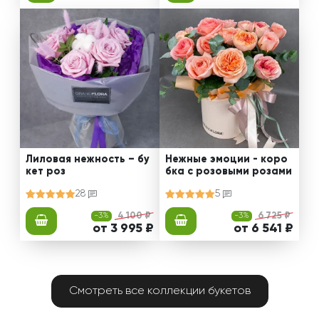
Лиловая нежность – бу
Нежные эмоции - коро
кет роз
бка с розовыми розами
28
5
-3%
4 100 ₽
-3%
6 725 ₽
от 3 995 ₽
от 6 541 ₽
Смотреть все коллекции букетов