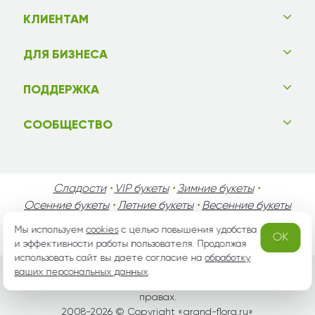
КЛИЕНТАМ
ДЛЯ БИЗНЕСА
ПОДДЕРЖКА
СООБЩЕСТВО
Сладости
•
VIP букеты
•
Зимние букеты
•
Осенние букеты
•
Летние букеты
•
Весенние букеты
•
День Святого Валентина
•
День Матери
•
Мы используем
cookies
с целью повышения удобства
OK
День Мужчин
•
Праздники!
и эффективности работы пользователя. Продолжая
использовать сайт вы даете согласие на
обработку
ваших персональных данных
.
Вся информация защищена законом России об авторских
правах.
2008-2026 © Copyright «
grand-flora.ru
»