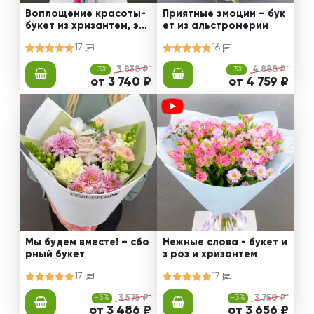
Воплощение красоты-
Приятные эмоции – бук
букет из хризантем, эус
ет из альстромерии
том и роз
17
16
-3%
3 838 ₽
-3%
4 888 ₽
от 3 740 ₽
от 4 759 ₽
Мы будем вместе! – сбо
Нежные слова - букет и
рный букет
з роз и хризантем
17
17
-3%
3 575 ₽
-3%
3 750 ₽
от 3 486 ₽
от 3 656 ₽