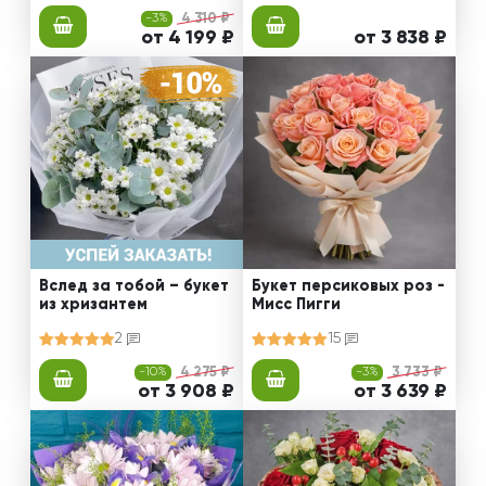
-3%
4 310 ₽
от 4 199 ₽
от 3 838 ₽
Вслед за тобой – букет
Букет персиковых роз -
из хризантем
Мисс Пигги
2
15
-10%
4 275 ₽
-3%
3 733 ₽
от 3 908 ₽
от 3 639 ₽