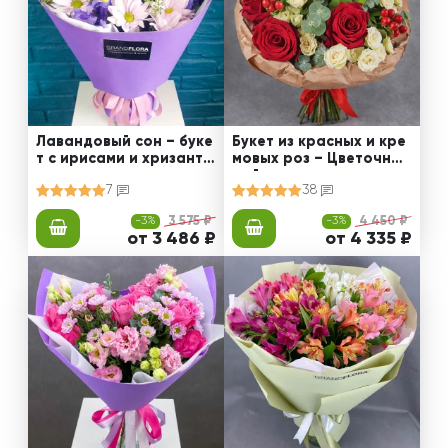
Лавандовый сон – буке
Букет из красных и кре
т с ирисами и хризанте
мовых роз – Цветочный
мами
рай
7
38
-3%
3 575 ₽
-3%
4 450 ₽
от 3 486 ₽
от 4 335 ₽