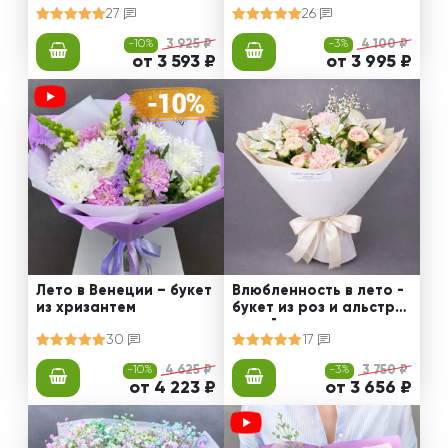
27
26
-10%
3 925 ₽
-3%
4 100 ₽
от 3 593 ₽
от 3 995 ₽
Лето в Венеции – букет
Влюбленность в лето -
из хризантем
букет из роз и альстро
мерий
30
17
-10%
4 625 ₽
-3%
3 750 ₽
от 4 223 ₽
от 3 656 ₽