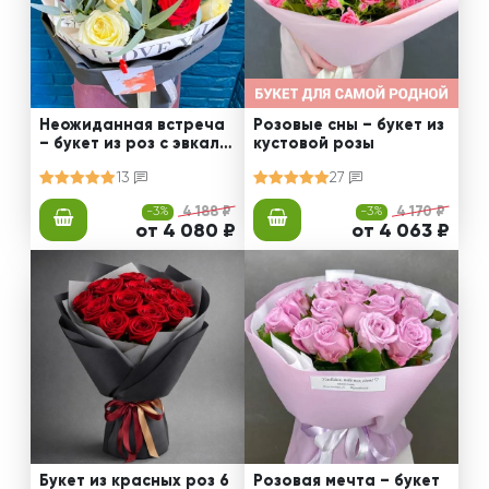
Неожиданная встреча
Розовые сны – букет из
– букет из роз с эвкали
кустовой розы
птом
13
27
-3%
4 188 ₽
-3%
4 170 ₽
от 4 080 ₽
от 4 063 ₽
Букет из красных роз 6
Розовая мечта – букет