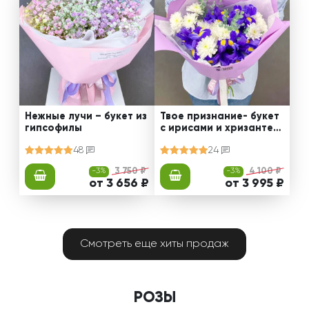
Нежные лучи – букет из
Твое признание- букет
гипсофилы
с ирисами и хризантем
ами
48
24
-3%
3 750 ₽
-3%
4 100 ₽
от 3 656 ₽
от 3 995 ₽
Смотреть еще хиты продаж
РОЗЫ