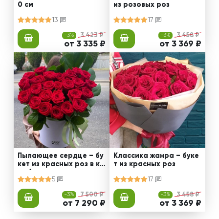
0 см
из розовых роз
13
17
-3%
3 423 ₽
-3%
3 458 ₽
от 3 335 ₽
от 3 369 ₽
Пылающее сердце – бу
Классика жанра – буке
кет из красных роз в ко
т из красных роз
робке
5
17
-3%
7 500 ₽
-3%
3 458 ₽
от 7 290 ₽
от 3 369 ₽