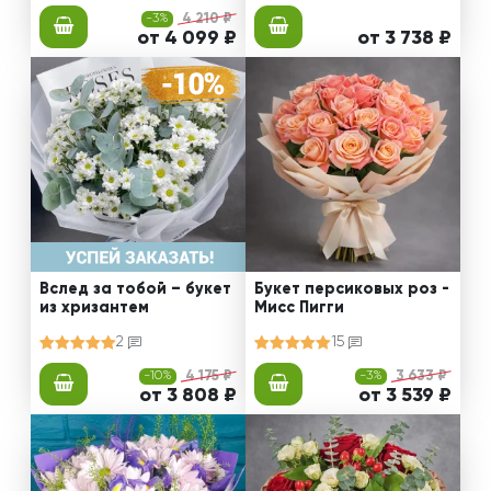
-3%
4 210 ₽
от 4 099 ₽
от 3 738 ₽
Вслед за тобой – букет
Букет персиковых роз -
из хризантем
Мисс Пигги
2
15
-10%
4 175 ₽
-3%
3 633 ₽
от 3 808 ₽
от 3 539 ₽