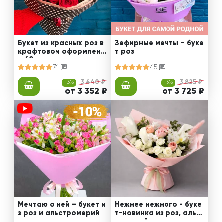
Букет из красных роз в
Зефирные мечты – буке
крафтовом оформлени
т роз
и 60 см
74
45
-3%
3 440 ₽
-3%
3 825 ₽
от 3 352 ₽
от 3 725 ₽
Мечтаю о ней – букет и
Нежнее нежного - буке
з роз и альстромерий
т-новинка из роз, альст
ромерий и калл