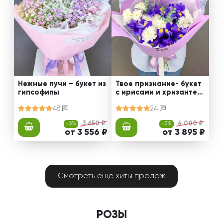
Нежные лучи – букет из
Твое признание- букет
гипсофилы
с ирисами и хризантем
ами
48
24
-3%
3 650 ₽
-3%
4 000 ₽
от 3 556 ₽
от 3 895 ₽
Смотреть еще хиты продаж
РОЗЫ