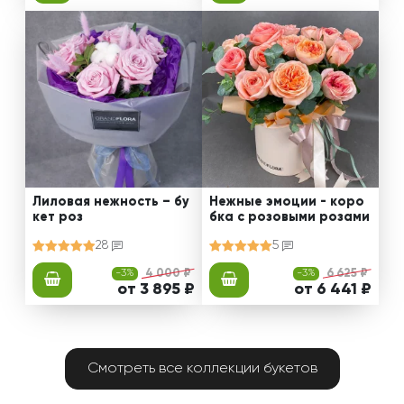
Лиловая нежность – бу
Нежные эмоции - коро
кет роз
бка с розовыми розами
28
5
-3%
4 000 ₽
-3%
6 625 ₽
от 3 895 ₽
от 6 441 ₽
Смотреть все коллекции букетов