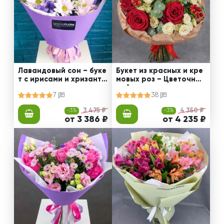
Лавандовый сон – буке
Букет из красных и кре
т с ирисами и хризанте
мовых роз – Цветочный
мами
рай
7
38
-3%
3 475 ₽
-3%
4 350 ₽
от 3 386 ₽
от 4 235 ₽