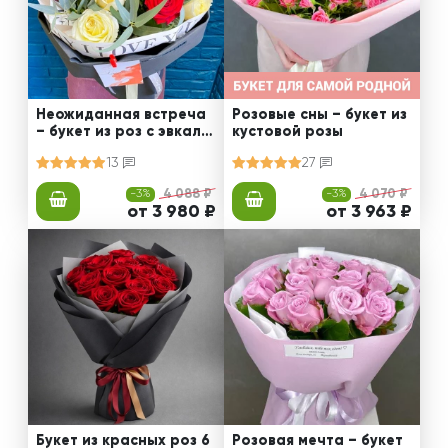
Неожиданная встреча
Розовые сны – букет из
– букет из роз с эвкали
кустовой розы
птом
13
27
-3%
4 088 ₽
-3%
4 070 ₽
от 3 980 ₽
от 3 963 ₽
Букет из красных роз 6
Розовая мечта – букет