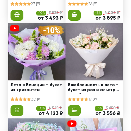
27
26
-10%
3 825 ₽
-3%
4 000 ₽
от 3 493 ₽
от 3 895 ₽
Лето в Венеции – букет
Влюбленность в лето -
из хризантем
букет из роз и альстро
мерий
30
17
-10%
4 525 ₽
-3%
3 650 ₽
от 4 123 ₽
от 3 556 ₽