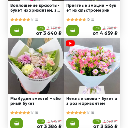
Воплощение красоты-
Приятные эмоции – бук
букет из хризантем, эус
ет из альстромерии
том и роз
17
16
-3%
3 738 ₽
-3%
4 788 ₽
от 3 640 ₽
от 4 659 ₽
Мы будем вместе! – сбо
Нежные слова - букет и
рный букет
з роз и хризантем
17
17
-3%
3 475 ₽
-3%
3 650 ₽
от 3 386 ₽
от 3 556 ₽