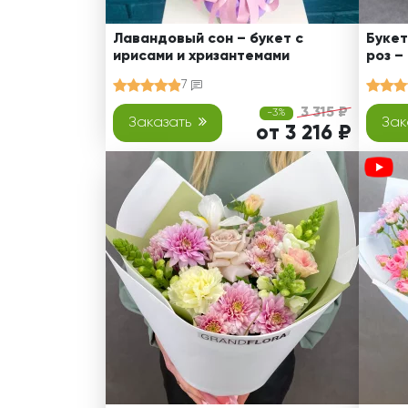
Лавандовый сон – букет с
Букет
ирисами и хризантемами
роз –
7
3 315 ₽
-3%
Заказать
Зак
от 3 216 ₽