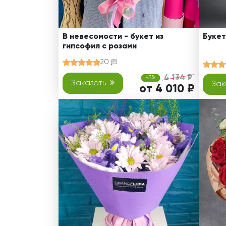
В невесомости - букет из
Букет
гипсофил с розами
20
4 134 ₽
-3%
Заказать
Зак
от 4 010 ₽