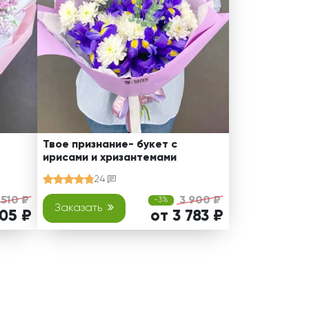
Твое признание- букет с
ирисами и хризантемами
24
 510 ₽
3 900 ₽
-3%
Заказать
405 ₽
от 3 783 ₽