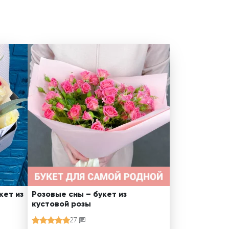
кет из
Розовые сны – букет из
кустовой розы
27