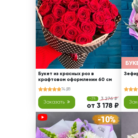
Оранжевые розы
В крафтовой бумаге
Розы
Розы поштучно
Монобукеты
Смешанные
5 роз
Разноцветные
Хризантемы
7 роз
Эксклюзивные букеты
Эустома
11 роз
15 роз
25 роз
51 роза
Букет из красных роз в
Зефир
крафтовом оформлении 60 см
101 роза
74
Розы Гран-При
3 276 ₽
-3%
Корзины с розами
Заказать
Зак
от 3 178 ₽
Кустовые розы
Миксы из роз
Сердца из роз