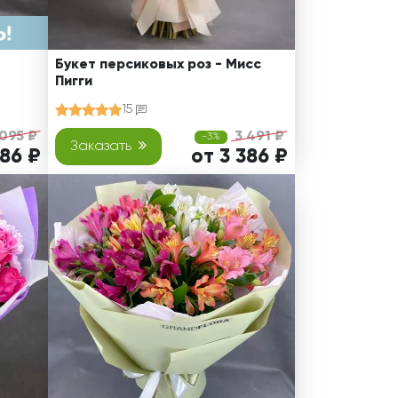
Букет персиковых роз - Мисс
Пигги
15
095 ₽
3 491 ₽
-3%
Заказать
686 ₽
от 3 386 ₽