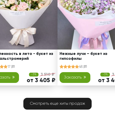
енность в лето - букет из
Нежные лучи – букет из
 альстромерий
гипсофилы
17
48
3 510 ₽
3
-3%
-3%
азать
Заказать
от 3 405 ₽
от 3 
Смотреть еще хиты продаж