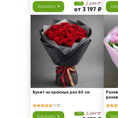
3 296 ₽
-3%
Заказать
Зак
от 3 197 ₽
Букет из красных роз 60 см
Розов
розов
13
3 257 ₽
-3%
Заказать
Зак