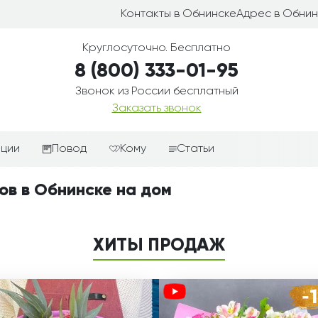
Контакты в Обнинске
Адрес в Обнин
Круглосуточно. Бесплатно
8 (800) 333-01-95
Звонок из России бесплатный
Заказать звонок
иции
Повод
Кому
Статьи
ные корзины
Подарки-дополнения к
Парню
ов в Обнинске на дом
цветам
з цветов
Девушке
Выздоравливай
ые корзины
Женщине
ХИТЫ ПРОДАЖ
День рождения
ые
Мужчине
ции
Извинения
Маме
ые корзины
Любовь
Папе
коробке
Просто так