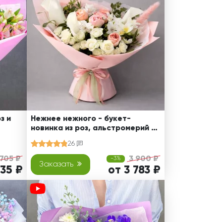
з и
Нежнее нежного - букет-
новинка из роз, альстромерий и
калл
26
 705 ₽
3 900 ₽
-3%
Заказать
335 ₽
от 3 783 ₽