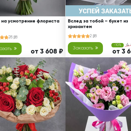
 на усмотрение флориста
Вслед за тобой – букет из
хризантем
2
28
4 
-10%
Заказать
азать
от 3 608 ₽
от 3 