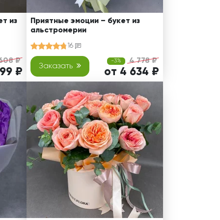
т из
Приятные эмоции – букет из
альстромерии
16
608 ₽
4 778 ₽
-3%
Заказать
499 ₽
от 4 634 ₽