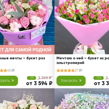
Ребенку
Свадьба
Подруге
Свидание
Сестре
Спасибо!
Брату
Юбилей
Врачу
Коллеге
Бабушке
Дедушке
ные мечты – букет роз
Мечтаю о ней – букет из ро
альстромерий
45
27
3 705 ₽
3
-3%
-10%
азать
Заказать
от 3 594 ₽
от 3 