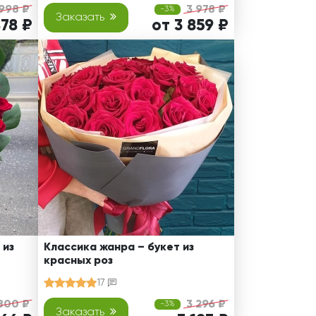
 998 ₽
3 978 ₽
-3%
Заказать
878 ₽
от 3 859 ₽
 из
Классика жанра – букет из
красных роз
17
800 ₽
3 296 ₽
-3%
Заказать