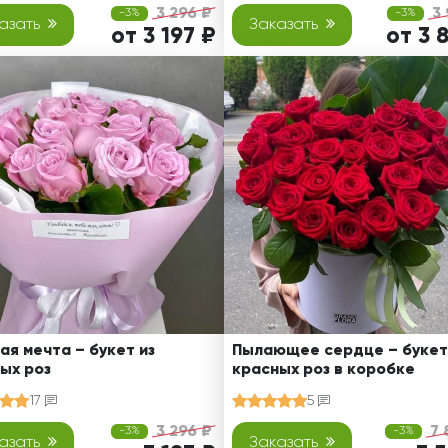
3 296 ₽
3
-3%
-3%
азать
Заказать
от 3 197 ₽
от 3 
ая мечта – букет из
Пылающее сердце – букет
ых роз
красных роз в коробке
17
5
3 296 ₽
7 
-3%
-3%
азать
Заказать