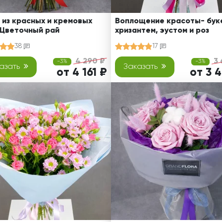
 из красных и кремовых
Воплощение красоты- буке
 Цветочный рай
хризантем, эустом и роз
38
17
4 290 ₽
3 
-3%
-3%
азать
Заказать
от 4 161 ₽
от 3 