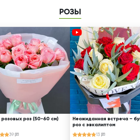
РОЗЫ
 розовых роз (50-60 см)
Неожиданная встреча – бу
роз с эвкалиптом
39
13