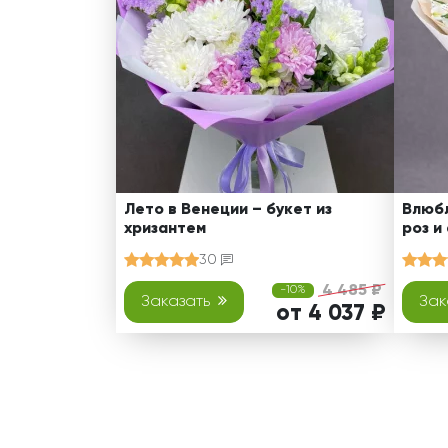
Лето в Венеции – букет из
Влюбл
хризантем
роз и
30
4 485 ₽
-10%
Заказать
Зак
от 4 037 ₽