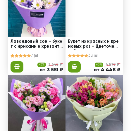
Лавандовый сон – буке
Букет из красных и кре
т с ирисами и хризанте
мовых роз – Цветочный
мами
рай
7
38
-3%
3 645 ₽
-3%
4 570 ₽
от 3 551 ₽
от 4 448 ₽