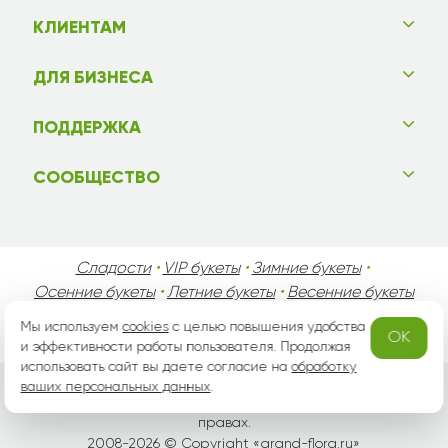
КЛИЕНТАМ
ДЛЯ БИЗНЕСА
ПОДДЕРЖКА
СООБЩЕСТВО
Сладости
•
VIP букеты
•
Зимние букеты
•
Осенние букеты
•
Летние букеты
•
Весенние букеты
•
День Святого Валентина
•
День Матери
•
Мы используем
cookies
с целью повышения удобства
OK
День Мужчин
•
Праздники!
и эффективности работы пользователя. Продолжая
использовать сайт вы даете согласие на
обработку
ваших персональных данных
.
Вся информация защищена законом России об авторских
правах.
2008-2026 © Copyright «
grand-flora.ru
»