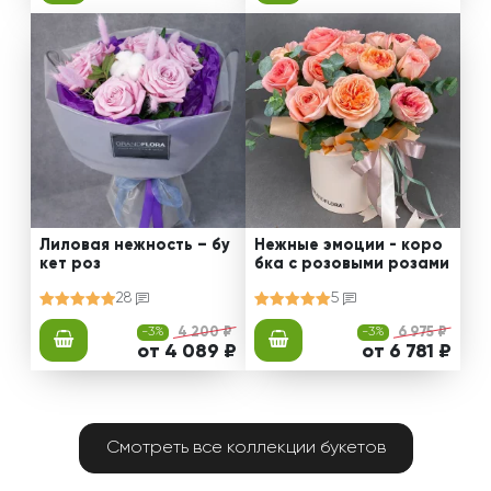
Лиловая нежность – бу
Нежные эмоции - коро
кет роз
бка с розовыми розами
28
5
-3%
4 200 ₽
-3%
6 975 ₽
от 4 089 ₽
от 6 781 ₽
Смотреть все коллекции букетов