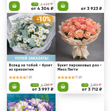
-3%
4 422 ₽
от 4 304 ₽
от 3 923 ₽
Вслед за тобой – букет
Букет персиковых роз -
из хризантем
Мисс Пигги
2
15
-10%
4 385 ₽
-3%
3 812 ₽
от 3 997 ₽
от 3 712 ₽