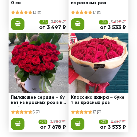
0 см
из розовых роз
13
17
-3%
3 590 ₽
-3%
3 627 ₽
от 3 497 ₽
от 3 533 ₽
Пылающее сердце – бу
Классика жанра – буке
кет из красных роз в ко
т из красных роз
робке
5
17
-3%
7 900 ₽
-3%
3 627 ₽
от 7 678 ₽
от 3 533 ₽