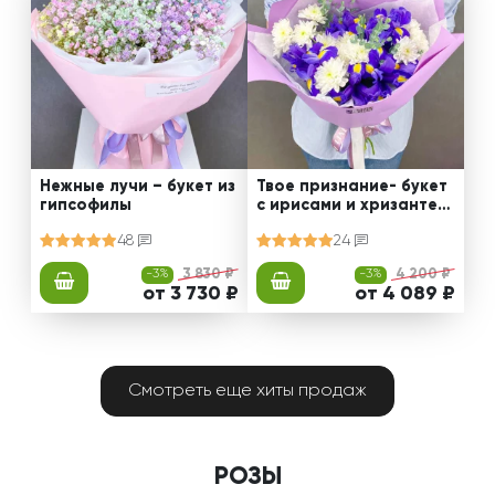
Нежные лучи – букет из
Твое признание- букет
гипсофилы
с ирисами и хризантем
ами
48
24
-3%
3 830 ₽
-3%
4 200 ₽
от 3 730 ₽
от 4 089 ₽
Смотреть еще хиты продаж
РОЗЫ