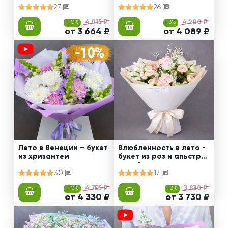
27
26
-10%
4 015 ₽
-3%
4 200 ₽
от 3 664 ₽
от 4 089 ₽
Лето в Венеции – букет
Влюбленность в лето -
из хризантем
букет из роз и альстро
мерий
30
17
-10%
4 755 ₽
-3%
3 830 ₽
от 4 330 ₽
от 3 730 ₽