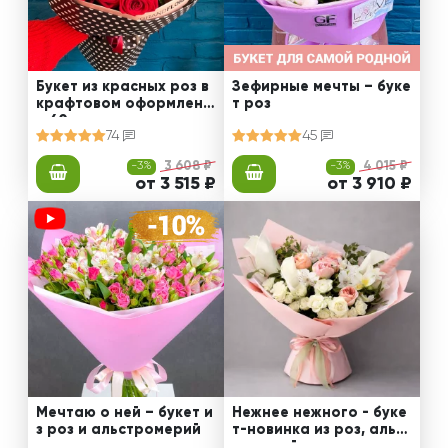
Букет из красных роз в
Зефирные мечты – буке
крафтовом оформлени
т роз
и 60 см
74
45
-3%
3 608 ₽
-3%
4 015 ₽
от 3 515 ₽
от 3 910 ₽
Мечтаю о ней – букет и
Нежнее нежного - буке
з роз и альстромерий
т-новинка из роз, альст
ромерий и калл