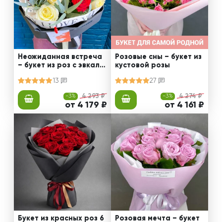
Неожиданная встреча
Розовые сны – букет из
– букет из роз с эвкали
кустовой розы
птом
13
27
-3%
4 293 ₽
-3%
4 274 ₽
от 4 179 ₽
от 4 161 ₽
Букет из красных роз 6
Розовая мечта – букет