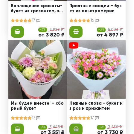
Воплощение красоты-
Приятные эмоции – бук
букет из хризантем, эус
ет из альстромерии
том и роз
17
16
-3%
3 923 ₽
-3%
5 033 ₽
от 3 820 ₽
от 4 897 ₽
Мы будем вместе! – сбо
Нежные слова - букет и
рный букет
з роз и хризантем
17
17
-3%
3 645 ₽
-3%
3 830 ₽
от 3 551 ₽
от 3 730 ₽