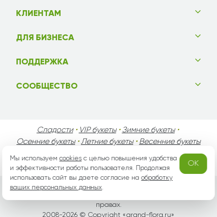
КЛИЕНТАМ
ДЛЯ БИЗНЕСА
ПОДДЕРЖКА
СООБЩЕСТВО
Сладости
•
VIP букеты
•
Зимние букеты
•
Осенние букеты
•
Летние букеты
•
Весенние букеты
•
День Святого Валентина
•
День Матери
•
Мы используем
cookies
с целью повышения удобства
OK
День Мужчин
•
Праздники!
и эффективности работы пользователя. Продолжая
использовать сайт вы даете согласие на
обработку
ваших персональных данных
.
Вся информация защищена законом России об авторских
правах.
2008-2026 © Copyright «
grand-flora.ru
»