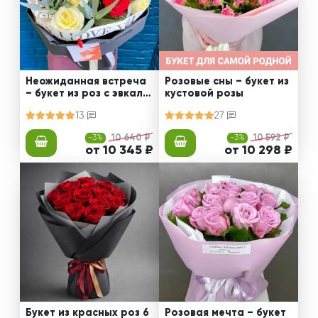
Неожиданная встреча
Розовые сны – букет из
– букет из роз с эвкали
кустовой розы
птом
13
27
-3%
10 640 ₽
-3%
10 592 ₽
от 10 345 ₽
от 10 298 ₽
Букет из красных роз 6
Розовая мечта – букет