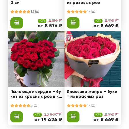
0 см
из розовых роз
13
17
-3%
8 816 ₽
-3%
8 912 ₽
от 8 576 ₽
от 8 669 ₽
Пылающее сердце – бу
Классика жанра – буке
кет из красных роз в ко
т из красных роз
робке
5
17
-3%
20 000 ₽
-3%
8 912 ₽
от 19 424 ₽
от 8 669 ₽