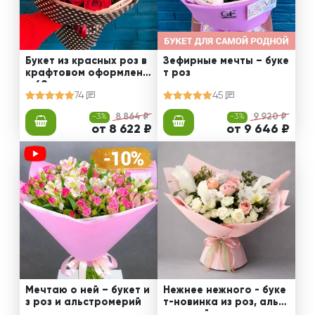
Букет из красных роз в
Зефирные мечты – буке
крафтовом оформлени
т роз
и 60 см
74
45
-3%
8 864 ₽
-3%
9 920 ₽
от 8 622 ₽
от 9 646 ₽
Мечтаю о ней – букет и
Нежнее нежного - буке
з роз и альстромерий
т-новинка из роз, альст
ромерий и калл