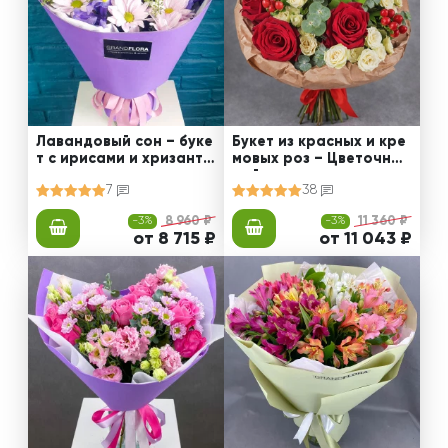
Лавандовый сон – буке
Букет из красных и кре
т с ирисами и хризанте
мовых роз – Цветочный
мами
рай
7
38
-3%
8 960 ₽
-3%
11 360 ₽
от 8 715 ₽
от 11 043 ₽