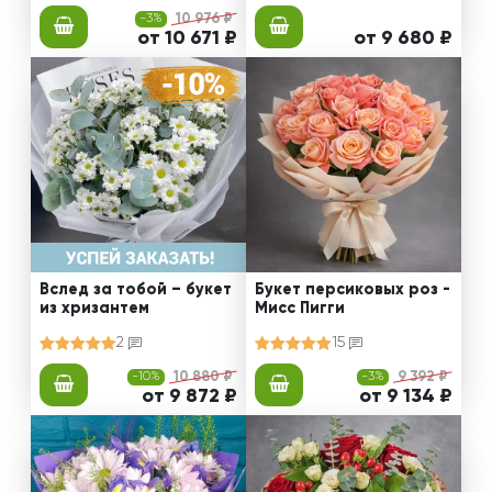
-3%
10 976 ₽
от 10 671 ₽
от 9 680 ₽
Вслед за тобой – букет
Букет персиковых роз -
из хризантем
Мисс Пигги
2
15
-10%
10 880 ₽
-3%
9 392 ₽
от 9 872 ₽
от 9 134 ₽