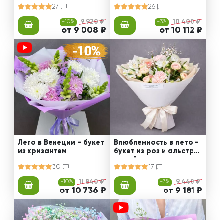
27
26
-10%
9 920 ₽
-3%
10 400 ₽
от 9 008 ₽
от 10 112 ₽
Лето в Венеции – букет
Влюбленность в лето -
из хризантем
букет из роз и альстро
мерий
30
17
-10%
11 840 ₽
-3%
9 440 ₽
от 10 736 ₽
от 9 181 ₽