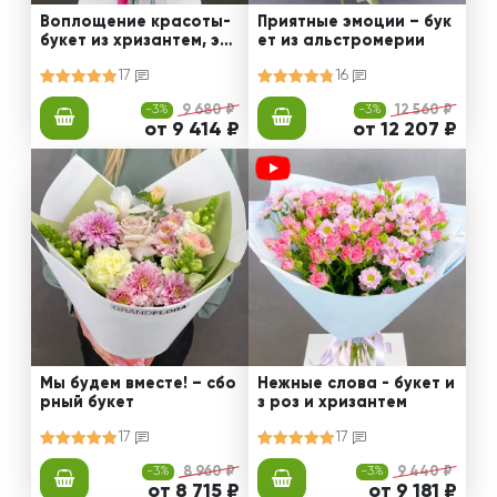
Воплощение красоты-
Приятные эмоции – бук
букет из хризантем, эус
ет из альстромерии
том и роз
17
16
-3%
9 680 ₽
-3%
12 560 ₽
от 9 414 ₽
от 12 207 ₽
Мы будем вместе! – сбо
Нежные слова - букет и
рный букет
з роз и хризантем
17
17
-3%
8 960 ₽
-3%
9 440 ₽
от 8 715 ₽
от 9 181 ₽