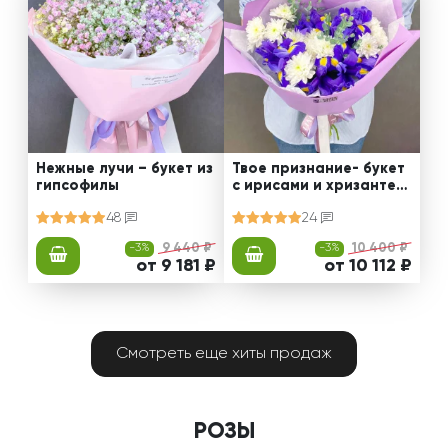
Нежные лучи – букет из
Твое признание- букет
гипсофилы
с ирисами и хризантем
ами
48
24
-3%
9 440 ₽
-3%
10 400 ₽
от 9 181 ₽
от 10 112 ₽
Смотреть еще хиты продаж
РОЗЫ