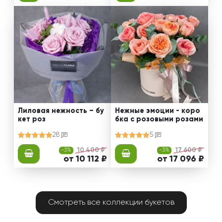
Лиловая нежность – бу
Нежные эмоции - коро
кет роз
бка с розовыми розами
28
5
-3%
10 400 ₽
-3%
17 600 ₽
от 10 112 ₽
от 17 096 ₽
Смотреть все коллекции букетов