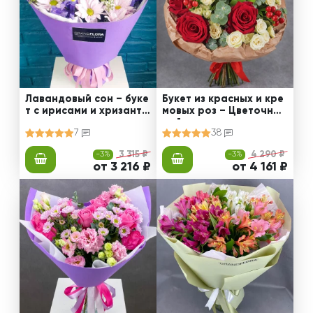
Лавандовый сон – буке
Букет из красных и кре
т с ирисами и хризанте
мовых роз – Цветочный
мами
рай
7
38
-3%
3 315 ₽
-3%
4 290 ₽
от 3 216 ₽
от 4 161 ₽