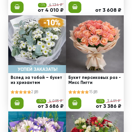
-3%
4 134 ₽
от 4 010 ₽
от 3 608 ₽
Вслед за тобой – букет
Букет персиковых роз -
из хризантем
Мисс Пигги
2
15
-10%
4 095 ₽
-3%
3 491 ₽
от 3 686 ₽
от 3 386 ₽