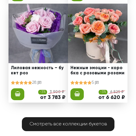
Лиловая нежность – бу
Нежные эмоции - коро
кет роз
бка с розовыми розами
28
5
-3%
3 900 ₽
-3%
6 825 ₽
от 3 783 ₽
от 6 620 ₽
Смотреть все коллекции букетов