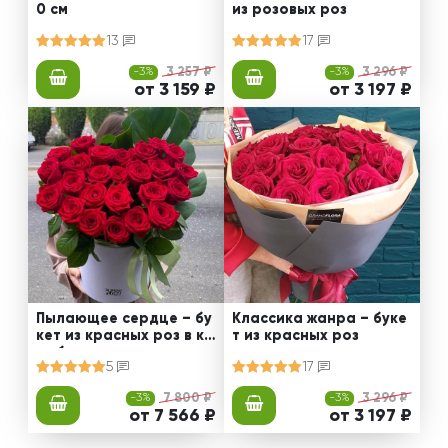
0 см
из розовых роз
13
17
-3%
3 257 ₽
-3%
3 296 ₽
от 3 159 ₽
от 3 197 ₽
Пылающее сердце – бу
Классика жанра – буке
кет из красных роз в ко
т из красных роз
робке
5
17
-3%
7 800 ₽
-3%
3 296 ₽
от 7 566 ₽
от 3 197 ₽