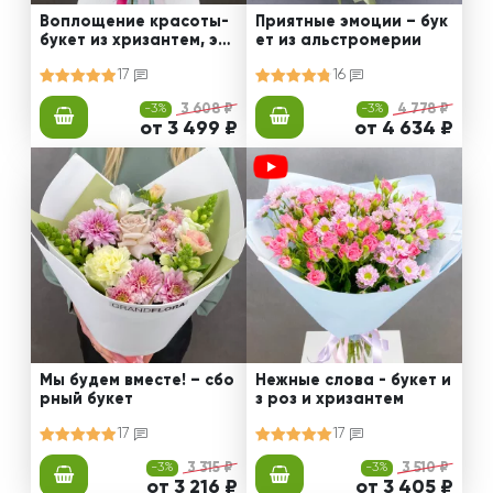
Воплощение красоты-
Приятные эмоции – бук
букет из хризантем, эус
ет из альстромерии
том и роз
17
16
-3%
3 608 ₽
-3%
4 778 ₽
от 3 499 ₽
от 4 634 ₽
Мы будем вместе! – сбо
Нежные слова - букет и
рный букет
з роз и хризантем
17
17
-3%
3 315 ₽
-3%
3 510 ₽
от 3 216 ₽
от 3 405 ₽