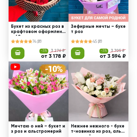
Букет из красных роз в
Зефирные мечты – буке
крафтовом оформлени
т роз
и 60 см
74
45
-3%
3 276 ₽
-3%
3 705 ₽
от 3 178 ₽
от 3 594 ₽
Мечтаю о ней – букет и
Нежнее нежного - буке
з роз и альстромерий
т-новинка из роз, альст
ромерий и калл