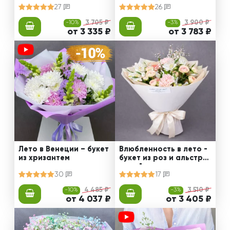
27
26
-10%
3 705 ₽
-3%
3 900 ₽
от 3 335 ₽
от 3 783 ₽
Лето в Венеции – букет
Влюбленность в лето -
из хризантем
букет из роз и альстро
мерий
30
17
-10%
4 485 ₽
-3%
3 510 ₽
от 4 037 ₽
от 3 405 ₽