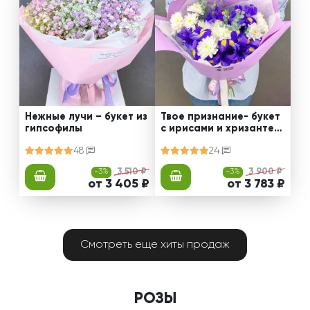
Нежные лучи – букет из
Твое признание- букет
гипсофилы
с ирисами и хризантем
ами
48
24
-3%
3 510 ₽
-3%
3 900 ₽
от 3 405 ₽
от 3 783 ₽
Смотреть еще хиты продаж
РОЗЫ