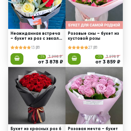
Неожиданная встреча
Розовые сны – букет из
– букет из роз с эвкали
кустовой розы
птом
13
27
-3%
3 998 ₽
-3%
3 978 ₽
от 3 878 ₽
от 3 859 ₽
Букет из красных роз 6
Розовая мечта – букет