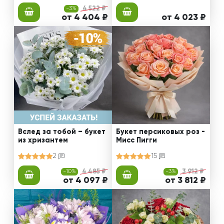
-3%
4 522 ₽
от 4 404 ₽
от 4 023 ₽
Вслед за тобой – букет
Букет персиковых роз -
из хризантем
Мисс Пигги
2
15
-10%
4 485 ₽
-3%
3 912 ₽
от 4 097 ₽
от 3 812 ₽