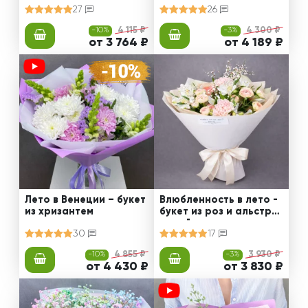
27
26
-10%
4 115 ₽
-3%
4 300 ₽
от 3 764 ₽
от 4 189 ₽
Лето в Венеции – букет
Влюбленность в лето -
из хризантем
букет из роз и альстро
мерий
30
17
-10%
4 855 ₽
-3%
3 930 ₽
от 4 430 ₽
от 3 830 ₽