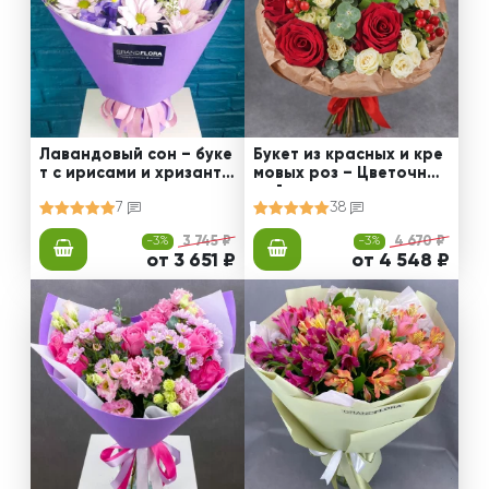
Лавандовый сон – буке
Букет из красных и кре
т с ирисами и хризанте
мовых роз – Цветочный
мами
рай
7
38
-3%
3 745 ₽
-3%
4 670 ₽
от 3 651 ₽
от 4 548 ₽