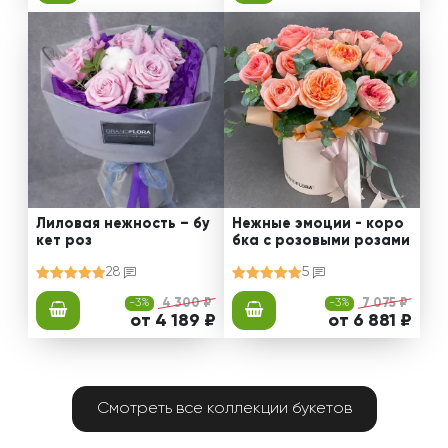
Лиловая нежность – бу
Нежные эмоции - коро
кет роз
бка с розовыми розами
28
5
-3%
4 300 ₽
-3%
7 075 ₽
от 4 189 ₽
от 6 881 ₽
Смотреть все коллекции букетов