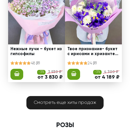
Нежные лучи – букет из
Твое признание- букет
гипсофилы
с ирисами и хризантем
ами
48
24
-3%
3 930 ₽
-3%
4 300 ₽
от 3 830 ₽
от 4 189 ₽
Смотреть еще хиты продаж
РОЗЫ