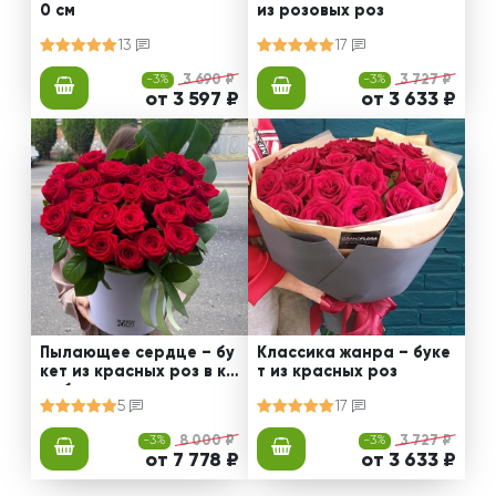
0 см
из розовых роз
13
17
-3%
3 690 ₽
-3%
3 727 ₽
от 3 597 ₽
от 3 633 ₽
Пылающее сердце – бу
Классика жанра – буке
кет из красных роз в ко
т из красных роз
робке
5
17
-3%
8 000 ₽
-3%
3 727 ₽
от 7 778 ₽
от 3 633 ₽