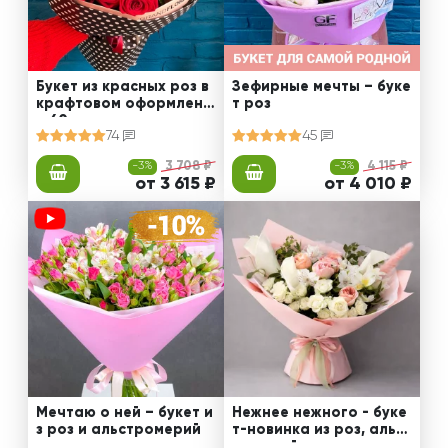
Букет из красных роз в
Зефирные мечты – буке
крафтовом оформлени
т роз
и 60 см
74
45
-3%
3 708 ₽
-3%
4 115 ₽
от 3 615 ₽
от 4 010 ₽
Мечтаю о ней – букет и
Нежнее нежного - буке
з роз и альстромерий
т-новинка из роз, альст
ромерий и калл