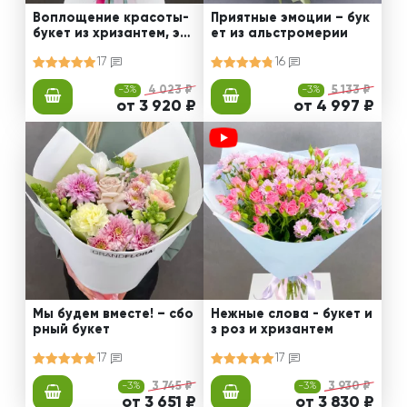
Воплощение красоты-
Приятные эмоции – бук
букет из хризантем, эус
ет из альстромерии
том и роз
17
16
-3%
4 023 ₽
-3%
5 133 ₽
от 3 920 ₽
от 4 997 ₽
Мы будем вместе! – сбо
Нежные слова - букет и
рный букет
з роз и хризантем
17
17
-3%
3 745 ₽
-3%
3 930 ₽
от 3 651 ₽
от 3 830 ₽