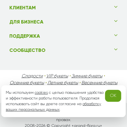
КЛИЕНТАМ
ДЛЯ БИЗНЕСА
ПОДДЕРЖКА
СООБЩЕСТВО
Сладости
•
VIP букеты
•
Зимние букеты
•
Осенние букеты
•
Летние букеты
•
Весенние букеты
•
День Святого Валентина
•
День Матери
•
Мы используем
cookies
с целью повышения удобства
OK
День Мужчин
•
Праздники!
и эффективности работы пользователя. Продолжая
использовать сайт вы даете согласие на
обработку
ваших персональных данных
.
Вся информация защищена законом России об авторских
правах.
2008-2026 © Copyright «
grand-flora.ru
»