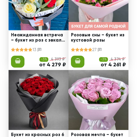
Неожиданная встреча
Розовые сны – букет из
– букет из роз с эвкали
кустовой розы
птом
13
27
-3%
4 393 ₽
-3%
4 374 ₽
от 4 279 ₽
от 4 261 ₽
Букет из красных роз 6
Розовая мечта – букет