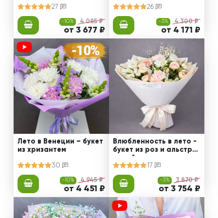
27
26
-10%
4 085 ₽
-3%
4 300 ₽
от 3 677 ₽
от 4 171 ₽
Лето в Венеции – букет
Влюбленность в лето -
из хризантем
букет из роз и альстро
мерий
30
17
-10%
4 945 ₽
-3%
3 870 ₽
от 4 451 ₽
от 3 754 ₽