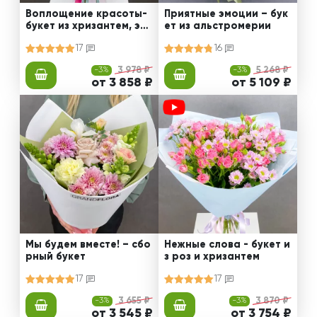
Воплощение красоты-
Приятные эмоции – бук
букет из хризантем, эус
ет из альстромерии
том и роз
17
16
-3%
3 978 ₽
-3%
5 268 ₽
от 3 858 ₽
от 5 109 ₽
Мы будем вместе! – сбо
Нежные слова - букет и
рный букет
з роз и хризантем
17
17
-3%
3 655 ₽
-3%
3 870 ₽
от 3 545 ₽
от 3 754 ₽