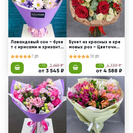
Лавандовый сон – буке
Букет из красных и кре
т с ирисами и хризанте
мовых роз – Цветочный
мами
рай
7
38
-3%
3 655 ₽
-3%
4 730 ₽
от 3 545 ₽
от 4 588 ₽