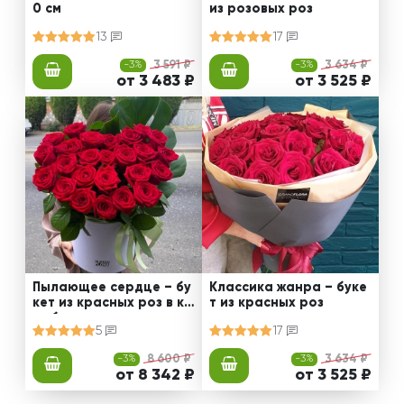
0 см
из розовых роз
13
17
-3%
3 591 ₽
-3%
3 634 ₽
от 3 483 ₽
от 3 525 ₽
Пылающее сердце – бу
Классика жанра – буке
кет из красных роз в ко
т из красных роз
робке
5
17
-3%
8 600 ₽
-3%
3 634 ₽
от 8 342 ₽
от 3 525 ₽