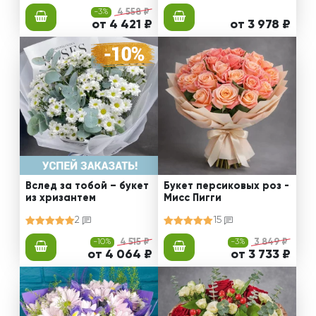
-3%
4 558 ₽
от 4 421 ₽
от 3 978 ₽
Вслед за тобой – букет
Букет персиковых роз -
из хризантем
Мисс Пигги
2
15
-10%
4 515 ₽
-3%
3 849 ₽
от 4 064 ₽
от 3 733 ₽