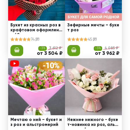
Букет из красных роз в
Зефирные мечты – буке
крафтовом оформлени
т роз
и 60 см
74
45
-3%
3 612 ₽
-3%
4 085 ₽
от 3 504 ₽
от 3 962 ₽
Мечтаю о ней – букет и
Нежнее нежного - буке
з роз и альстромерий
т-новинка из роз, альст
ромерий и калл