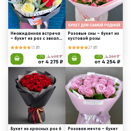
Неожиданная встреча
Розовые сны – букет из
– букет из роз с эвкали
кустовой розы
птом
13
27
-3%
4 408 ₽
-3%
4 386 ₽
от 4 275 ₽
от 4 254 ₽
Букет из красных роз 6
Розовая мечта – букет