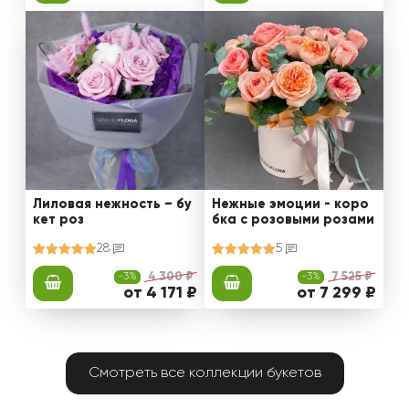
Лиловая нежность – бу
Нежные эмоции - коро
кет роз
бка с розовыми розами
28
5
-3%
4 300 ₽
-3%
7 525 ₽
от 4 171 ₽
от 7 299 ₽
Смотреть все коллекции букетов