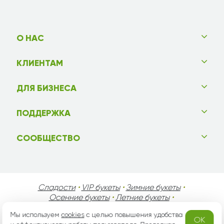
О НАС
КЛИЕНТАМ
ДЛЯ БИЗНЕСА
ПОДДЕРЖКА
СООБЩЕСТВО
Сладости
•
VIP букеты
•
Зимние букеты
•
Осенние букеты
•
Летние букеты
•
Весенние букеты
•
День Святого Валентина
•
Мы используем
cookies
с целью повышения удобства
День Матери
•
День Мужчин
•
Праздники!
OK