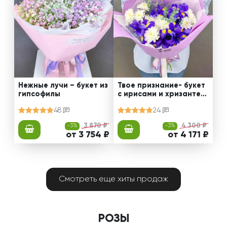
Нежные лучи – букет из
Твое признание- букет
гипсофилы
с ирисами и хризантем
ами
48
24
-3%
3 870 ₽
-3%
4 300 ₽
от 3 754 ₽
от 4 171 ₽
Смотреть еще хиты продаж
РОЗЫ