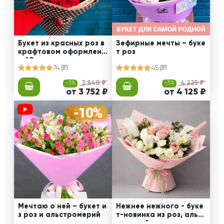
Букет из красных роз в
Зефирные мечты – буке
крафтовом оформлени
т роз
и 60 см
74
45
-3%
3 840 ₽
-3%
4 225 ₽
от 3 752 ₽
от 4 125 ₽
Мечтаю о ней – букет и
Нежнее нежного - буке
з роз и альстромерий
т-новинка из роз, альст
ромерий и калл