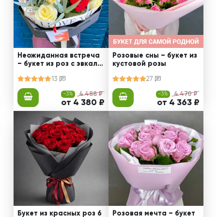
Неожиданная встреча
Розовые сны – букет из
– букет из роз с эвкали
кустовой розы
птом
13
27
-3%
4 488 ₽
-3%
4 470 ₽
от 4 380 ₽
от 4 363 ₽
Букет из красных роз 6
Розовая мечта – букет