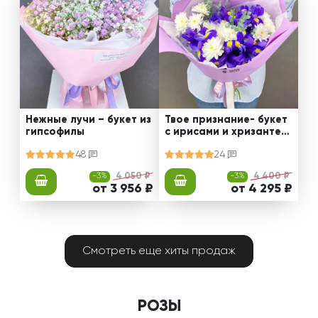
Нежные лучи – букет из
Твое признание- букет
гипсофилы
с ирисами и хризантем
ами
48
24
-3%
4 050 ₽
-3%
4 400 ₽
от 3 956 ₽
от 4 295 ₽
Смотреть еще хиты продаж
РОЗЫ