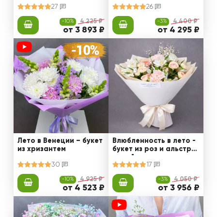
27
26
-10%
4 225 ₽
-3%
4 400 ₽
от 3 893 ₽
от 4 295 ₽
Лето в Венеции – букет
Влюбленность в лето -
из хризантем
букет из роз и альстро
мерий
30
17
-10%
4 925 ₽
-3%
4 050 ₽
от 4 523 ₽
от 3 956 ₽