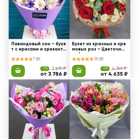
Лавандовый сон – буке
Букет из красных и кре
т с ирисами и хризанте
мовых роз – Цветочный
мами
рай
7
38
-3%
3 875 ₽
-3%
4 750 ₽
от 3 786 ₽
от 4 635 ₽