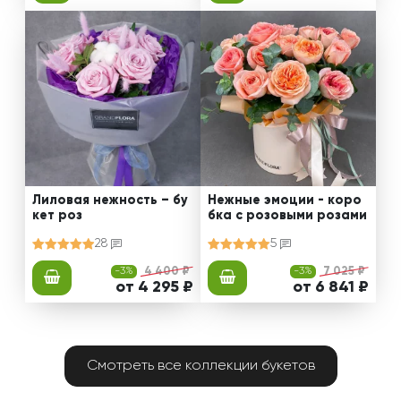
Лиловая нежность – бу
Нежные эмоции - коро
кет роз
бка с розовыми розами
28
5
-3%
4 400 ₽
-3%
7 025 ₽
от 4 295 ₽
от 6 841 ₽
Смотреть все коллекции букетов