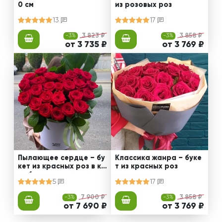
0 см
из розовых роз
13
17
-3%
3 823 ₽
-3%
3 858 ₽
от 3 735 ₽
от 3 769 ₽
Пылающее сердце – бу
Классика жанра – буке
кет из красных роз в ко
т из красных роз
робке
5
17
-3%
7 900 ₽
-3%
3 858 ₽
от 7 690 ₽
от 3 769 ₽