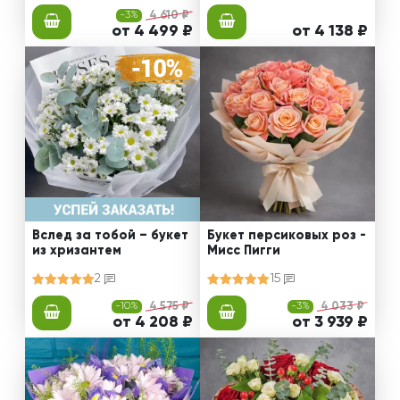
-3%
4 610 ₽
от 4 499 ₽
от 4 138 ₽
Вслед за тобой – букет
Букет персиковых роз -
из хризантем
Мисс Пигги
2
15
-10%
4 575 ₽
-3%
4 033 ₽
от 4 208 ₽
от 3 939 ₽