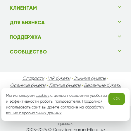
КЛИЕНТАМ
ДЛЯ БИЗНЕСА
ПОДДЕРЖКА
СООБЩЕСТВО
Сладости
•
VIP букеты
•
Зимние букеты
•
Осенние букеты
•
Летние букеты
•
Весенние букеты
•
День Святого Валентина
•
День Матери
•
Мы используем
cookies
с целью повышения удобства
OK
День Мужчин
•
Праздники!
и эффективности работы пользователя. Продолжая
использовать сайт вы даете согласие на
обработку
ваших персональных данных
.
Вся информация защищена законом России об авторских
правах.
2008-2026 © Copyright «
grand-flora.ru
»