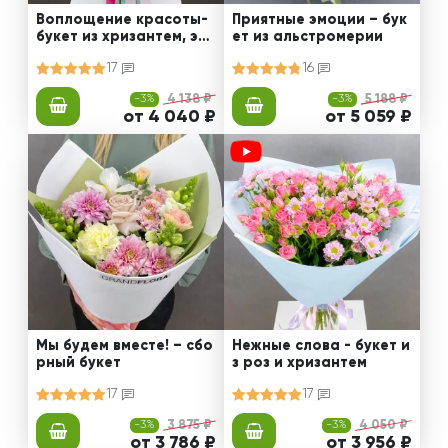
Воплощение красоты-
Приятные эмоции – бук
букет из хризантем, эус
ет из альстромерии
том и роз
17
16
-3%
4 138 ₽
-3%
5 188 ₽
от 4 040 ₽
от 5 059 ₽
Мы будем вместе! – сбо
Нежные слова - букет и
рный букет
з роз и хризантем
17
17
-3%
3 875 ₽
-3%
4 050 ₽
от 3 786 ₽
от 3 956 ₽