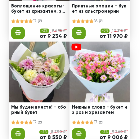
Воплощение красоты-
Приятные эмоции – бук
букет из хризантем, эус
ет из альстромерии
том и роз
17
16
-3%
9 495 ₽
-3%
12 315 ₽
от 9 234 ₽
от 11 970 ₽
Мы будем вместе! – сбо
Нежные слова - букет и
рный букет
з роз и хризантем
17
17
-3%
8 790 ₽
-3%
9 260 ₽
от 8 550 ₽
от 9 006 ₽