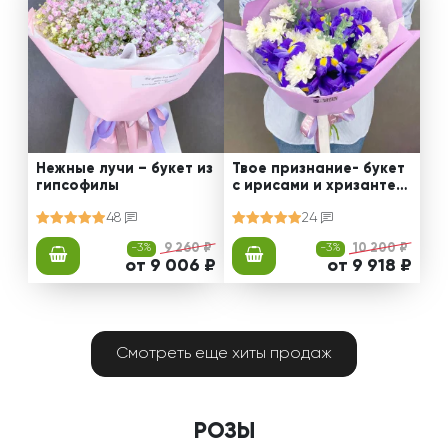
Нежные лучи – букет из
Твое признание- букет
гипсофилы
с ирисами и хризантем
ами
48
24
-3%
9 260 ₽
-3%
10 200 ₽
от 9 006 ₽
от 9 918 ₽
Смотреть еще хиты продаж
РОЗЫ