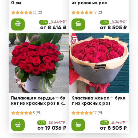
0 см
из розовых роз
13
17
-3%
8 649 ₽
-3%
8 743 ₽
от 8 414 ₽
от 8 505 ₽
Пылающее сердце – бу
Классика жанра – буке
кет из красных роз в ко
т из красных роз
робке
5
17
-3%
19 600 ₽
-3%
8 743 ₽
от 19 036 ₽
от 8 505 ₽