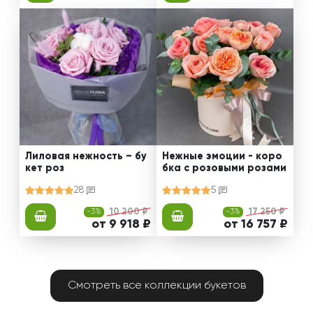
Лиловая нежность – бу
Нежные эмоции - коро
кет роз
бка с розовыми розами
28
5
-3%
10 200 ₽
-3%
17 250 ₽
от 9 918 ₽
от 16 757 ₽
Смотреть все коллекции букетов