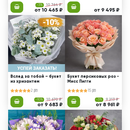
-3%
10 764 ₽
от 10 465 ₽
от 9 495 ₽
Вслед за тобой – букет
Букет персиковых роз -
из хризантем
Мисс Пигги
2
15
-10%
10 670 ₽
-3%
9 213 ₽
от 9 683 ₽
от 8 961 ₽