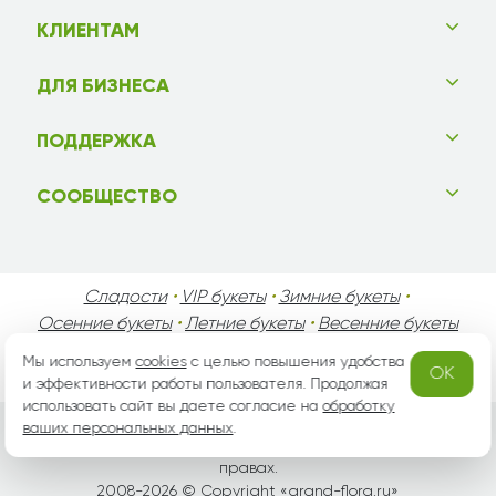
КЛИЕНТАМ
ДЛЯ БИЗНЕСА
ПОДДЕРЖКА
СООБЩЕСТВО
Сладости
•
VIP букеты
•
Зимние букеты
•
Осенние букеты
•
Летние букеты
•
Весенние букеты
•
День Святого Валентина
•
День Матери
•
Мы используем
cookies
с целью повышения удобства
OK
День Мужчин
•
Праздники!
и эффективности работы пользователя. Продолжая
использовать сайт вы даете согласие на
обработку
ваших персональных данных
.
Вся информация защищена законом России об авторских
правах.
2008-2026 © Copyright «
grand-flora.ru
»