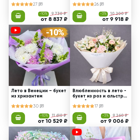
27
26
-10%
9 730 ₽
-3%
10 200 ₽
от 8 837 ₽
от 9 918 ₽
Лето в Венеции – букет
Влюбленность в лето -
из хризантем
букет из роз и альстро
мерий
30
17
-10%
11 610 ₽
-3%
9 260 ₽
от 10 529 ₽
от 9 006 ₽