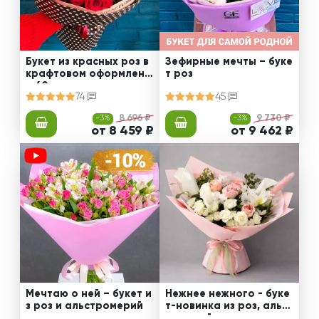
Букет из красных роз в
Зефирные мечты – буке
крафтовом оформлени
т роз
и 60 см
74
45
-3%
8 696 ₽
-3%
9 730 ₽
от 8 459 ₽
от 9 462 ₽
Мечтаю о ней – букет и
Нежнее нежного - буке
з роз и альстромерий
т-новинка из роз, альст
ромерий и калл