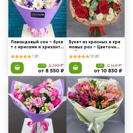
Лавандовый сон – буке
Букет из красных и кре
т с ирисами и хризанте
мовых роз – Цветочный
мами
рай
7
38
-3%
8 790 ₽
-3%
11 140 ₽
от 8 550 ₽
от 10 830 ₽