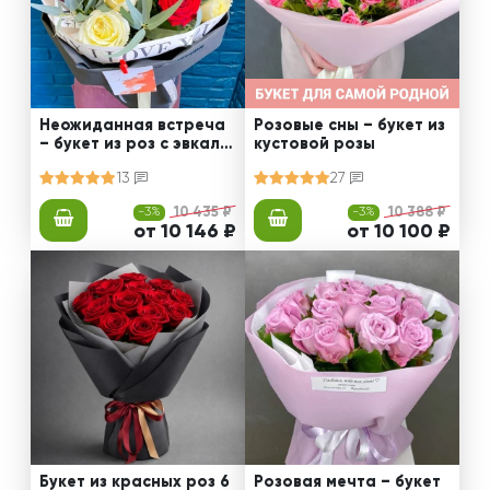
Неожиданная встреча
Розовые сны – букет из
– букет из роз с эвкали
кустовой розы
птом
13
27
-3%
10 435 ₽
-3%
10 388 ₽
от 10 146 ₽
от 10 100 ₽
Букет из красных роз 6
Розовая мечта – букет