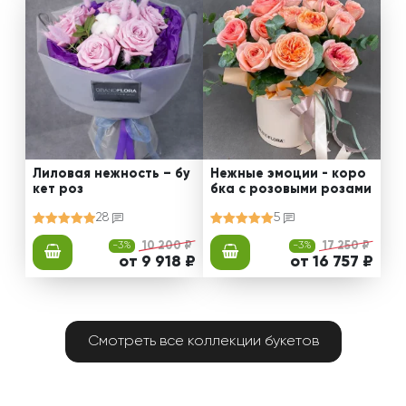
Лиловая нежность – бу
Нежные эмоции - коро
кет роз
бка с розовыми розами
28
5
-3%
10 200 ₽
-3%
17 250 ₽
от 9 918 ₽
от 16 757 ₽
Смотреть все коллекции букетов