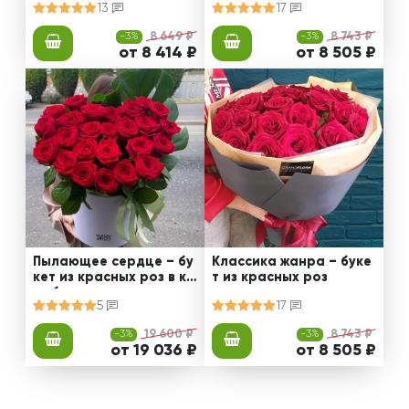
13
17
-3%
8 649 ₽
-3%
8 743 ₽
от 8 414 ₽
от 8 505 ₽
Пылающее сердце – бу
Классика жанра – буке
кет из красных роз в ко
т из красных роз
робке
5
17
-3%
19 600 ₽
-3%
8 743 ₽
от 19 036 ₽
от 8 505 ₽