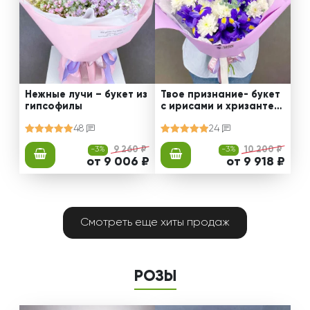
Нежные лучи – букет из
Твое признание- букет
гипсофилы
с ирисами и хризантем
ами
48
24
-3%
9 260 ₽
-3%
10 200 ₽
от 9 006 ₽
от 9 918 ₽
Смотреть еще хиты продаж
РОЗЫ