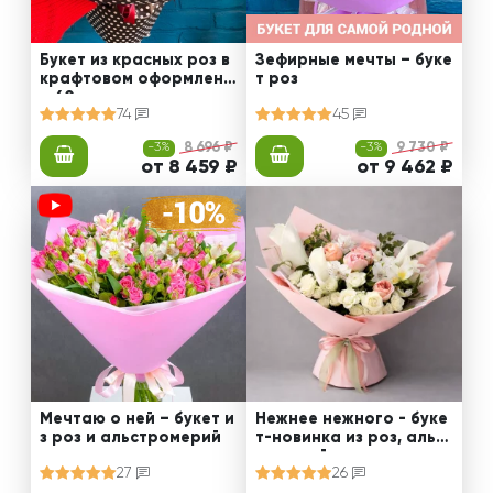
Букет из красных роз в
Зефирные мечты – буке
крафтовом оформлени
т роз
и 60 см
74
45
-3%
8 696 ₽
-3%
9 730 ₽
от 8 459 ₽
от 9 462 ₽
Мечтаю о ней – букет и
Нежнее нежного - буке
з роз и альстромерий
т-новинка из роз, альст
ромерий и калл
27
26