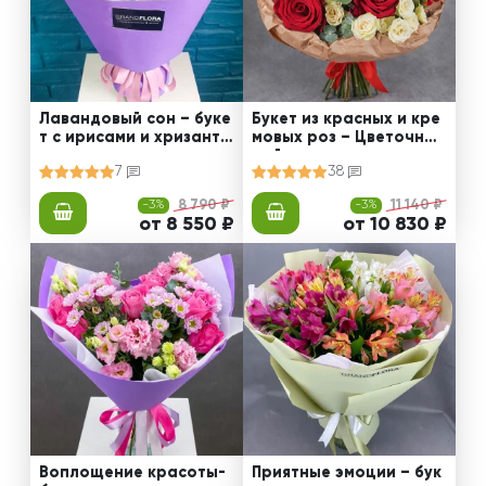
Лавандовый сон – буке
Букет из красных и кре
т с ирисами и хризанте
мовых роз – Цветочный
мами
рай
7
38
-3%
8 790 ₽
-3%
11 140 ₽
от 8 550 ₽
от 10 830 ₽
Воплощение красоты-
Приятные эмоции – бук