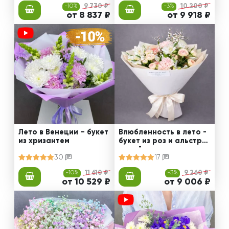
-10%
9 730 ₽
-3%
10 200 ₽
от 8 837 ₽
от 9 918 ₽
Лето в Венеции – букет
Влюбленность в лето -
из хризантем
букет из роз и альстро
мерий
30
17
-10%
11 610 ₽
-3%
9 260 ₽
от 10 529 ₽
от 9 006 ₽