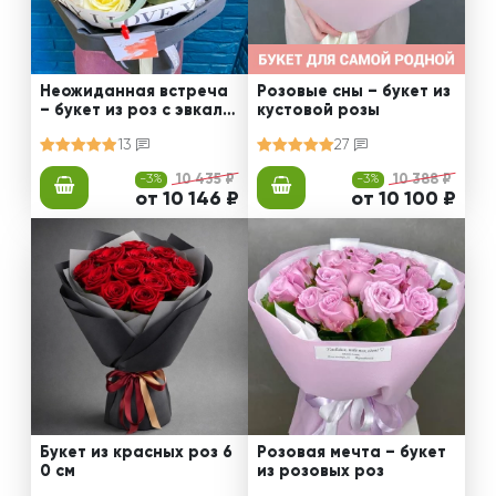
Неожиданная встреча
Розовые сны – букет из
– букет из роз с эвкали
кустовой розы
птом
13
27
-3%
10 435 ₽
-3%
10 388 ₽
от 10 146 ₽
от 10 100 ₽
Букет из красных роз 6
Розовая мечта – букет
0 см
из розовых роз