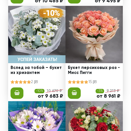
от 10 465 ₽
от 9 495 ₽
Вслед за тобой – букет
Букет персиковых роз -
из хризантем
Мисс Пигги
2
15
-10%
10 670 ₽
-3%
9 213 ₽
от 9 683 ₽
от 8 961 ₽