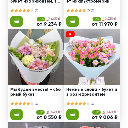
букет из хризантем, эус
ет из альстромерии
том и роз
17
16
-3%
9 495 ₽
-3%
12 315 ₽
от 9 234 ₽
от 11 970 ₽
Мы будем вместе! – сбо
Нежные слова - букет и
рный букет
з роз и хризантем
17
17
-3%
8 790 ₽
-3%
9 260 ₽
от 8 550 ₽
от 9 006 ₽