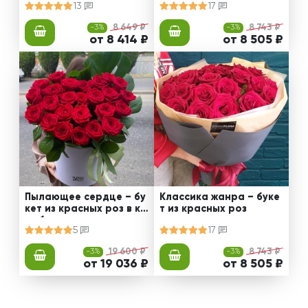
13
17
-3%
8 649 ₽
-3%
8 743 ₽
от 8 414 ₽
от 8 505 ₽
Пылающее сердце – бу
Классика жанра – буке
кет из красных роз в ко
т из красных роз
робке
5
17
-3%
19 600 ₽
-3%
8 743 ₽
от 19 036 ₽
от 8 505 ₽