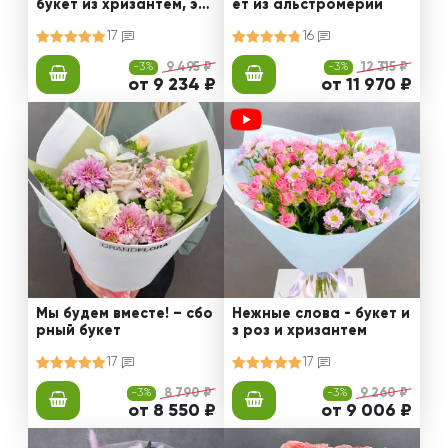
букет из хризантем, эус
ет из альстромерии
том и роз
17
16
-3%
9 495 ₽
-3%
12 315 ₽
от 9 234 ₽
от 11 970 ₽
Мы будем вместе! – сбо
Нежные слова - букет и
рный букет
з роз и хризантем
17
17
-3%
8 790 ₽
-3%
9 260 ₽
от 8 550 ₽
от 9 006 ₽