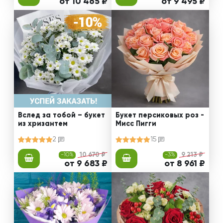
от 10 465 ₽
от 9 495 ₽
Вслед за тобой – букет
Букет персиковых роз -
из хризантем
Мисс Пигги
2
15
-10%
10 670 ₽
-3%
9 213 ₽
от 9 683 ₽
от 8 961 ₽