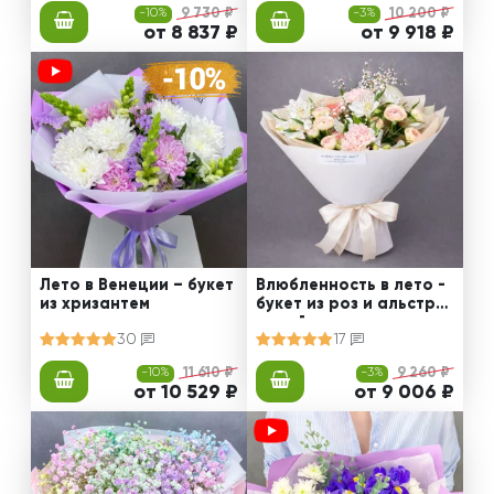
-10%
9 730 ₽
-3%
10 200 ₽
от 8 837 ₽
от 9 918 ₽
Лето в Венеции – букет
Влюбленность в лето -
из хризантем
букет из роз и альстро
мерий
30
17
-10%
11 610 ₽
-3%
9 260 ₽
от 10 529 ₽
от 9 006 ₽