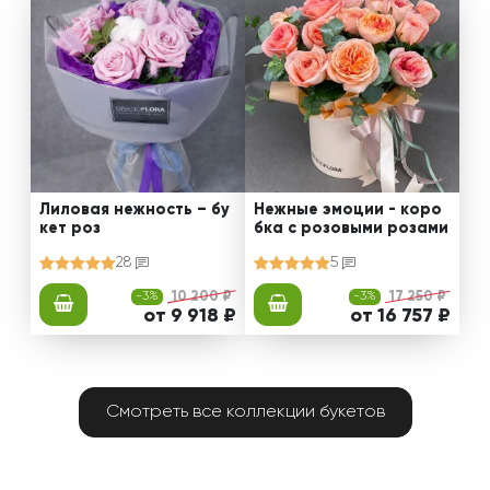
Лиловая нежность – бу
Нежные эмоции - коро
кет роз
бка с розовыми розами
28
5
-3%
10 200 ₽
-3%
17 250 ₽
от 9 918 ₽
от 16 757 ₽
Смотреть все коллекции букетов