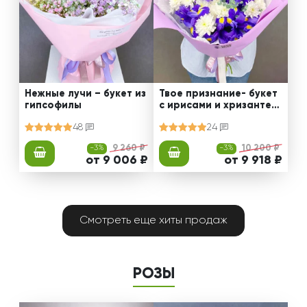
Нежные лучи – букет из
Твое признание- букет
гипсофилы
с ирисами и хризантем
ами
48
24
-3%
9 260 ₽
-3%
10 200 ₽
от 9 006 ₽
от 9 918 ₽
Смотреть еще хиты продаж
РОЗЫ