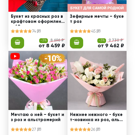
Букет из красных роз в
Зефирные мечты – буке
крафтовом оформлени
т роз
и 60 см
74
45
-3%
8 696 ₽
-3%
9 730 ₽
от 8 459 ₽
от 9 462 ₽
Мечтаю о ней – букет и
Нежнее нежного - буке
з роз и альстромерий
т-новинка из роз, альст
ромерий и калл
27
26