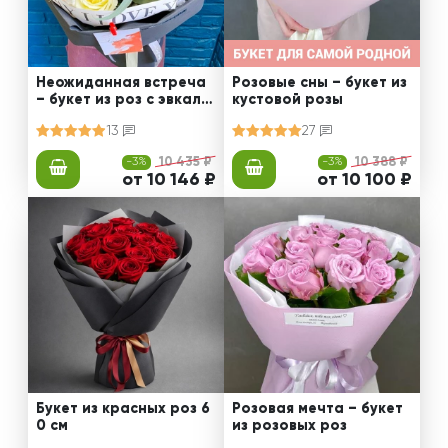
Неожиданная встреча
Розовые сны – букет из
– букет из роз с эвкали
кустовой розы
птом
13
27
-3%
10 435 ₽
-3%
10 388 ₽
от 10 146 ₽
от 10 100 ₽
Букет из красных роз 6
Розовая мечта – букет
0 см
из розовых роз