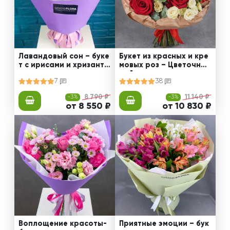
Лавандовый сон – буке
Букет из красных и кре
т с ирисами и хризанте
мовых роз – Цветочный
мами
рай
7
38
-3%
8 790 ₽
-3%
11 140 ₽
от 8 550 ₽
от 10 830 ₽
Воплощение красоты-
Приятные эмоции – бук