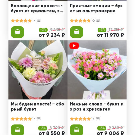
Воплощение красоты-
Приятные эмоции – бук
букет из хризантем, эус
ет из альстромерии
том и роз
17
16
-3%
9 495 ₽
-3%
12 315 ₽
от 9 234 ₽
от 11 970 ₽
Мы будем вместе! – сбо
Нежные слова - букет и
рный букет
з роз и хризантем
17
17
-3%
8 790 ₽
-3%
9 260 ₽
от 8 550 ₽
от 9 006 ₽