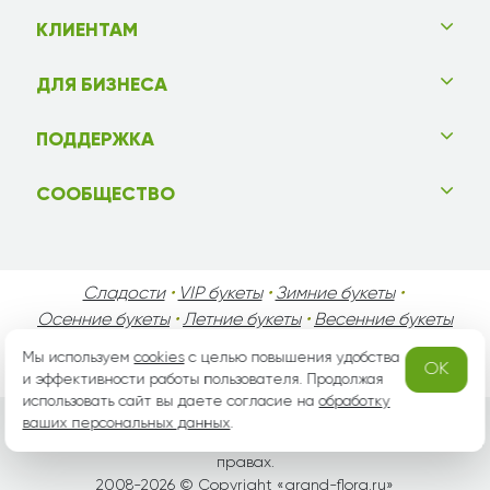
КЛИЕНТАМ
ДЛЯ БИЗНЕСА
ПОДДЕРЖКА
СООБЩЕСТВО
Сладости
•
VIP букеты
•
Зимние букеты
•
Осенние букеты
•
Летние букеты
•
Весенние букеты
•
День Святого Валентина
•
День Матери
•
Мы используем
cookies
с целью повышения удобства
OK
День Мужчин
•
Праздники!
и эффективности работы пользователя. Продолжая
использовать сайт вы даете согласие на
обработку
ваших персональных данных
.
Вся информация защищена законом России об авторских
правах.
2008-2026 © Copyright «
grand-flora.ru
»