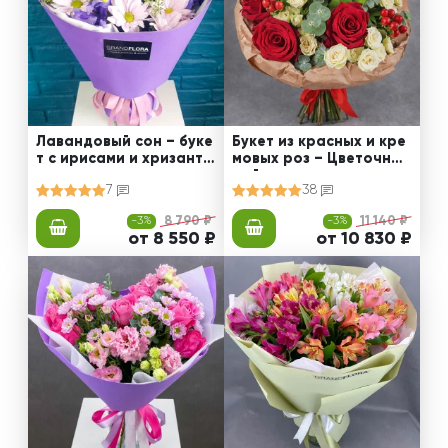
Лавандовый сон – буке
Букет из красных и кре
т с ирисами и хризанте
мовых роз – Цветочный
мами
рай
7
38
-3%
8 790 ₽
-3%
11 140 ₽
от 8 550 ₽
от 10 830 ₽