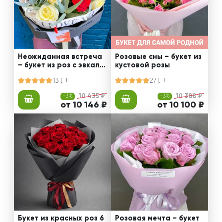
Неожиданная встреча
Розовые сны – букет из
– букет из роз с эвкали
кустовой розы
птом
13
27
-3%
10 435 ₽
-3%
10 388 ₽
от 10 146 ₽
от 10 100 ₽
Букет из красных роз 6
Розовая мечта – букет