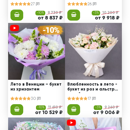
27
26
-10%
9 730 ₽
-3%
10 200 ₽
от 8 837 ₽
от 9 918 ₽
Лето в Венеции – букет
Влюбленность в лето -
из хризантем
букет из роз и альстро
мерий
30
17
-10%
11 610 ₽
-3%
9 260 ₽
от 10 529 ₽
от 9 006 ₽