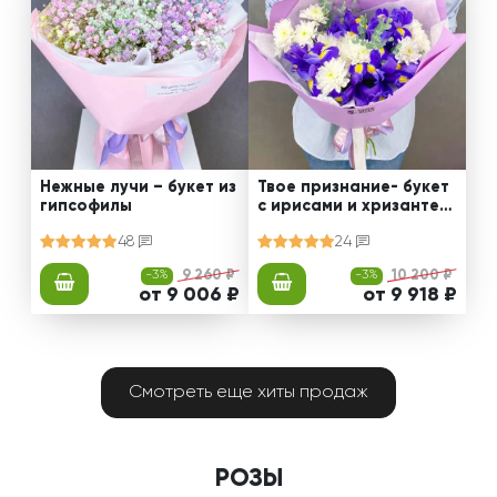
Нежные лучи – букет из
Твое признание- букет
гипсофилы
с ирисами и хризантем
ами
48
24
-3%
9 260 ₽
-3%
10 200 ₽
от 9 006 ₽
от 9 918 ₽
Смотреть еще хиты продаж
РОЗЫ