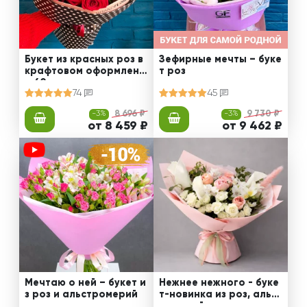
Букет из красных роз в
Зефирные мечты – буке
крафтовом оформлени
т роз
и 60 см
74
45
-3%
8 696 ₽
-3%
9 730 ₽
от 8 459 ₽
от 9 462 ₽
Мечтаю о ней – букет и
Нежнее нежного - буке
з роз и альстромерий
т-новинка из роз, альст
ромерий и калл