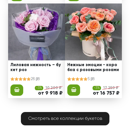
Лиловая нежность – бу
Нежные эмоции - коро
кет роз
бка с розовыми розами
28
5
-3%
10 200 ₽
-3%
17 250 ₽
от 9 918 ₽
от 16 757 ₽
Смотреть все коллекции букетов