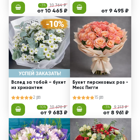
-3%
10 764 ₽
от 10 465 ₽
от 9 495 ₽
Вслед за тобой – букет
Букет персиковых роз -
из хризантем
Мисс Пигги
2
15
-10%
10 670 ₽
-3%
9 213 ₽
от 9 683 ₽
от 8 961 ₽