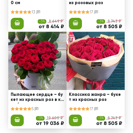
0 см
из розовых роз
13
17
-3%
8 649 ₽
-3%
8 743 ₽
от 8 414 ₽
от 8 505 ₽
Пылающее сердце – бу
Классика жанра – буке
кет из красных роз в ко
т из красных роз
робке
5
17
-3%
19 600 ₽
-3%
8 743 ₽
от 19 036 ₽
от 8 505 ₽