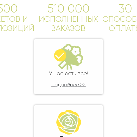
Ребенку
500
510 000
30
Свадьба
Подруге
КЕТОВ И
Свидание
ИСПОЛНЕННЫХ
СПОСОБ
Сестре
ПОЗИЦИЙ
ЗАКАЗОВ
ОПЛАТ
Спасибо!
Брату
Юбилей
Врачу
Коллеге
Бабушке
Дедушке
У нас есть всё!
Подробнее >>