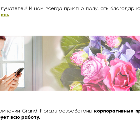
лучателей! И нам всегда приятно получать благодарн
десь
.
омпании Grand-Flora.ru разработаны
корпоративные п
ует всю работу.