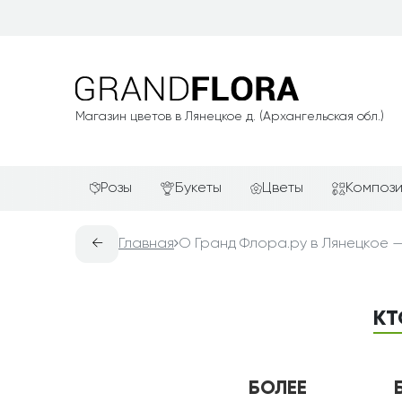
Магазин цветов в Лянецкое д. (Архангельская обл.)
Розы
Букеты
Цветы
Композ
Красные розы
АКЦИИ
Альстромерии
Подароч
←
Главная
О Гранд Флора.ру в Лянецкое —
Белые розы
Новинки
Гвоздики
Сердца и
Желтые розы
Хиты продаж
Герберы
Фруктов
КТ
Зелёные розы
Недорогие цветы
Каллы
Цветочн
компози
Кремовые розы
Красивые букеты
Лилии
Цветочн
Розовые розы
Авторские букеты
Орхидеи
БОЛЕЕ
Цветы в 