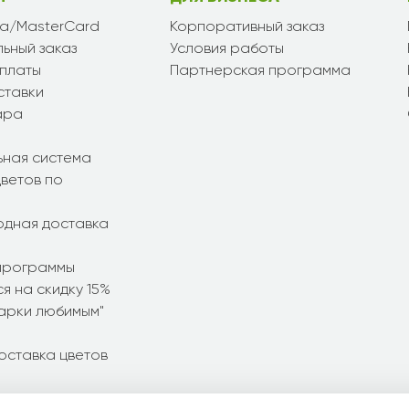
sa/MasterCard
Корпоративный заказ
ьный заказ
Условия работы
платы
Партнерская программа
ставки
ара
ьная система
ветов по
дная доставка
программы
я на скидку 15%
дарки любимым"
оставка цветов