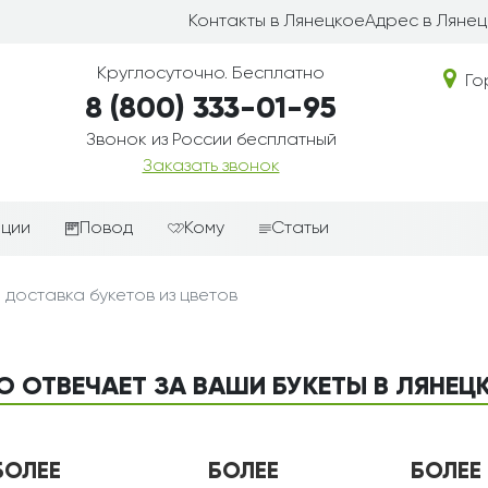
Контакты в Лянецкое
Адрес в Ляне
Круглосуточно. Бесплатно
Го
8 (800) 333-01-95
Звонок из России бесплатный
Заказать звонок
иции
Повод
Кому
Статьи
ные корзины
Подарки-дополнения к
Парню
 доставка букетов из цветов
цветам
з цветов
Девушке
Выздоравливай
ые корзины
Женщине
День рождения
О ОТВЕЧАЕТ ЗА ВАШИ БУКЕТЫ В ЛЯНЕЦ
ые
Мужчине
ции
Извинения
Маме
ые корзины
Любовь
Папе
БОЛЕЕ
БОЛЕЕ
БОЛЕЕ
коробке
Просто так