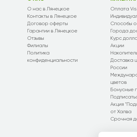
О нас в Лянецкое
Оплата Vi
Контакты в Лянецкое
Индивидуал
Договор оферты
Способы о
Гарантии в Лянецкое
Города до
Отзывы
Курс долл
Филиалы
Акции
Политика
Накопител
конфиденциальности
Доставка ц
России
Междунаро
цветов
Бонусные 
Подписатьс
Акция "По
от Халва
Срочная д