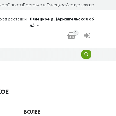
цкое
Оплата
Доставка в Лянецкое
Статус заказа
род доставки:
Лянецкое д. (Архангельская об
л.)
0
КОЕ
БОЛЕЕ