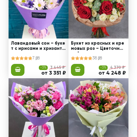
Лавандовый сон – буке
Букет из красных и кре
т с ирисами и хризанте
мовых роз – Цветочный
мами
рай
7
38
-3%
3 445 ₽
-3%
4 370 ₽
от 3 351 ₽
от 4 248 ₽