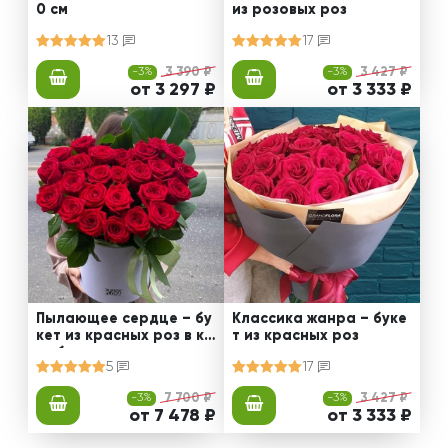
0 см
из розовых роз
13
17
-3%
3 390 ₽
-3%
3 427 ₽
от 3 297 ₽
от 3 333 ₽
Пылающее сердце – бу
Классика жанра – буке
кет из красных роз в ко
т из красных роз
робке
5
17
-3%
7 700 ₽
-3%
3 427 ₽
от 7 478 ₽
от 3 333 ₽