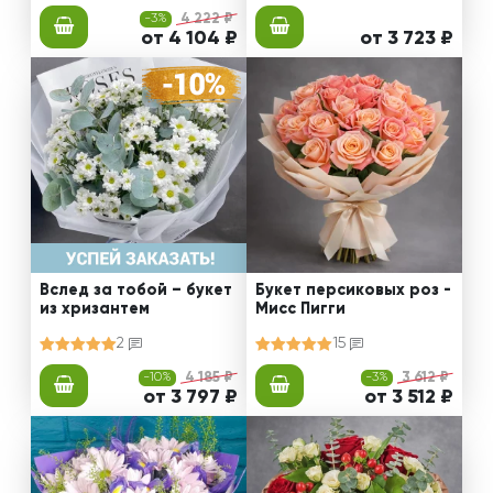
-3%
4 222 ₽
от 4 104 ₽
от 3 723 ₽
Вслед за тобой – букет
Букет персиковых роз -
из хризантем
Мисс Пигги
2
15
-10%
4 185 ₽
-3%
3 612 ₽
от 3 797 ₽
от 3 512 ₽