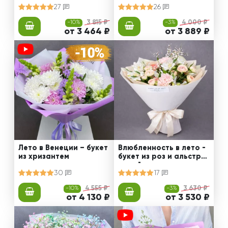
27
26
-10%
3 815 ₽
-3%
4 000 ₽
от 3 464 ₽
от 3 889 ₽
Лето в Венеции – букет
Влюбленность в лето -
из хризантем
букет из роз и альстро
мерий
30
17
-10%
4 555 ₽
-3%
3 630 ₽
от 4 130 ₽
от 3 530 ₽