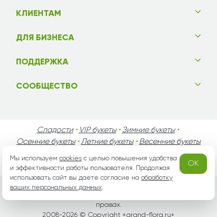
КЛИЕНТАМ
ДЛЯ БИЗНЕСА
ПОДДЕРЖКА
СООБЩЕСТВО
Сладости
•
VIP букеты
•
Зимние букеты
•
Осенние букеты
•
Летние букеты
•
Весенние букеты
•
День Святого Валентина
•
День Матери
•
Мы используем
cookies
с целью повышения удобства
OK
День Мужчин
•
Праздники!
и эффективности работы пользователя. Продолжая
использовать сайт вы даете согласие на
обработку
ваших персональных данных
.
Вся информация защищена законом России об авторских
правах.
2008-2026 © Copyright «
grand-flora.ru
»