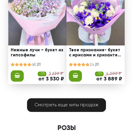
Нежные лучи – букет из
Твое признание- букет
гипсофилы
с ирисами и хризантем
ами
48
24
-3%
3 630 ₽
-3%
4 000 ₽
от 3 530 ₽
от 3 889 ₽
Смотреть еще хиты продаж
РОЗЫ