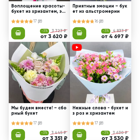
Воплощение красоты-
Приятные эмоции – бук
букет из хризантем, эус
ет из альстромерии
том и роз
17
16
-3%
3 723 ₽
-3%
4 833 ₽
от 3 620 ₽
от 4 697 ₽
Мы будем вместе! – сбо
Нежные слова - букет и
рный букет
з роз и хризантем
17
17
-3%
3 445 ₽
-3%
3 630 ₽
от 3 351 ₽
от 3 530 ₽