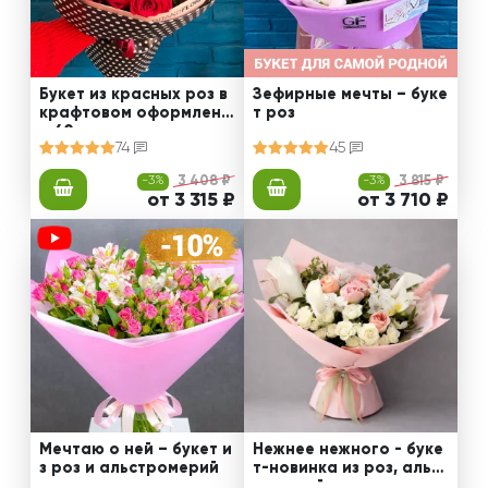
Букет из красных роз в
Зефирные мечты – буке
крафтовом оформлени
т роз
и 60 см
74
45
-3%
3 408 ₽
-3%
3 815 ₽
от 3 315 ₽
от 3 710 ₽
Мечтаю о ней – букет и
Нежнее нежного - буке
з роз и альстромерий
т-новинка из роз, альст
ромерий и калл