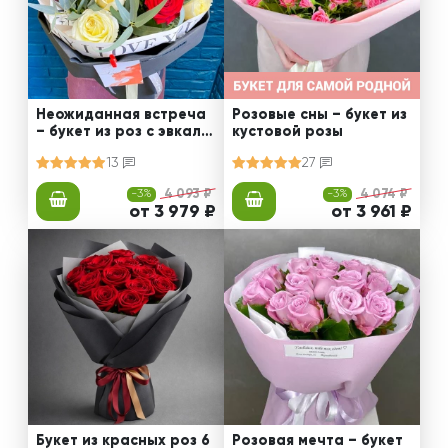
Неожиданная встреча
Розовые сны – букет из
– букет из роз с эвкали
кустовой розы
птом
13
27
-3%
4 093 ₽
-3%
4 074 ₽
от 3 979 ₽
от 3 961 ₽
Букет из красных роз 6
Розовая мечта – букет