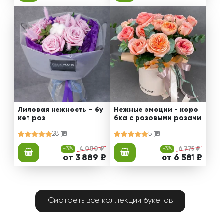
Лиловая нежность – бу
Нежные эмоции - коро
кет роз
бка с розовыми розами
28
5
-3%
4 000 ₽
-3%
6 775 ₽
от 3 889 ₽
от 6 581 ₽
Смотреть все коллекции букетов