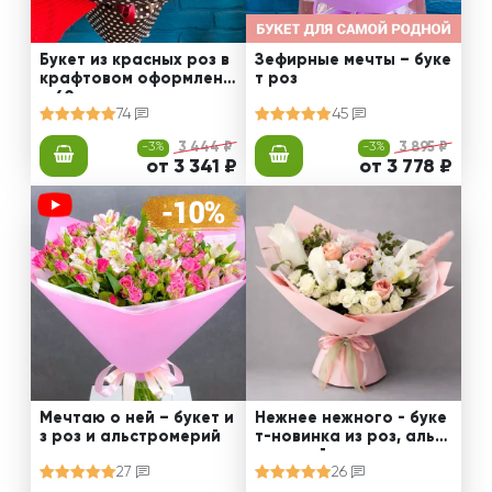
Букет из красных роз в
Зефирные мечты – буке
крафтовом оформлени
т роз
и 60 см
74
45
-3%
3 444 ₽
-3%
3 895 ₽
от 3 341 ₽
от 3 778 ₽
Мечтаю о ней – букет и
Нежнее нежного - буке
з роз и альстромерий
т-новинка из роз, альст
ромерий и калл
27
26