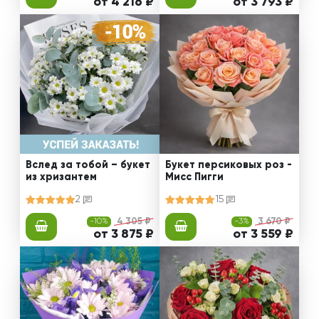
от 4 216 ₽
от 3 793 ₽
Вслед за тобой – букет
Букет персиковых роз -
из хризантем
Мисс Пигги
2
15
-10%
4 305 ₽
-3%
3 670 ₽
от 3 875 ₽
от 3 559 ₽