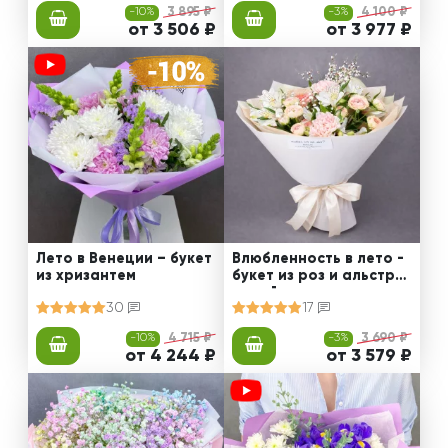
-10%
3 895 ₽
-3%
4 100 ₽
от 3 506 ₽
от 3 977 ₽
Лето в Венеции – букет
Влюбленность в лето -
из хризантем
букет из роз и альстро
мерий
30
17
-10%
4 715 ₽
-3%
3 690 ₽
от 4 244 ₽
от 3 579 ₽