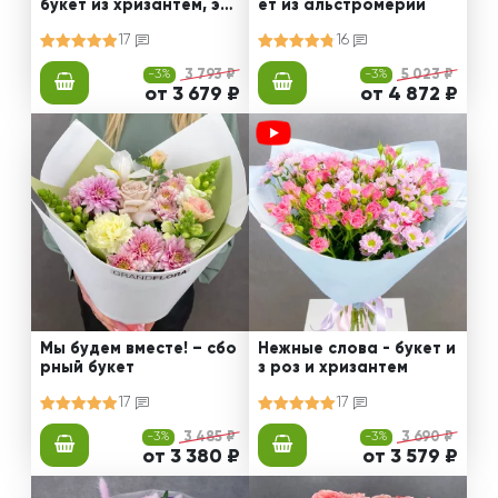
букет из хризантем, эус
ет из альстромерии
том и роз
17
16
-3%
3 793 ₽
-3%
5 023 ₽
от 3 679 ₽
от 4 872 ₽
Мы будем вместе! – сбо
Нежные слова - букет и
рный букет
з роз и хризантем
17
17
-3%
3 485 ₽
-3%
3 690 ₽
от 3 380 ₽
от 3 579 ₽