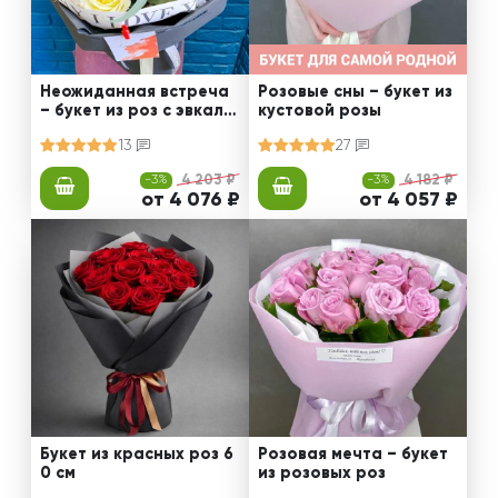
Неожиданная встреча
Розовые сны – букет из
– букет из роз с эвкали
кустовой розы
птом
13
27
-3%
4 203 ₽
-3%
4 182 ₽
от 4 076 ₽
от 4 057 ₽
Букет из красных роз 6
Розовая мечта – букет
0 см
из розовых роз