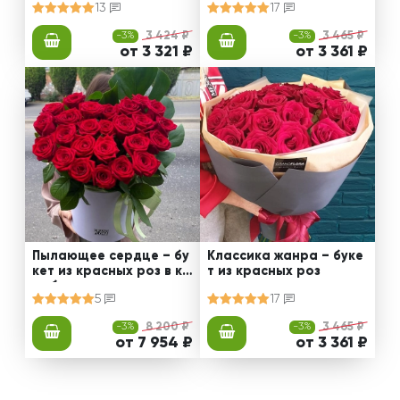
13
17
-3%
3 424 ₽
-3%
3 465 ₽
от 3 321 ₽
от 3 361 ₽
Пылающее сердце – бу
Классика жанра – буке
кет из красных роз в ко
т из красных роз
робке
5
17
-3%
8 200 ₽
-3%
3 465 ₽
от 7 954 ₽
от 3 361 ₽