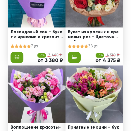
Лавандовый сон – буке
Букет из красных и кре
т с ирисами и хризанте
мовых роз – Цветочный
мами
рай
7
38
-3%
3 485 ₽
-3%
4 510 ₽
от 3 380 ₽
от 4 375 ₽
Воплощение красоты-
Приятные эмоции – бук