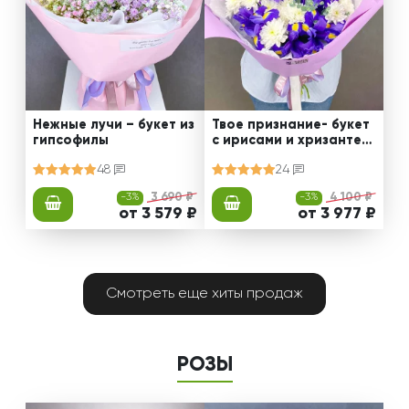
Нежные лучи – букет из
Твое признание- букет
гипсофилы
с ирисами и хризантем
ами
48
24
-3%
3 690 ₽
-3%
4 100 ₽
от 3 579 ₽
от 3 977 ₽
Смотреть еще хиты продаж
РОЗЫ