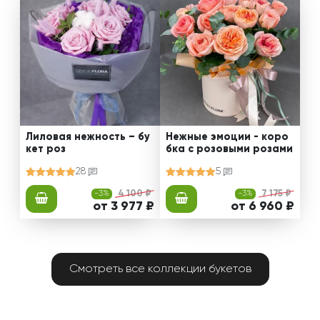
Лиловая нежность – бу
Нежные эмоции - коро
кет роз
бка с розовыми розами
28
5
-3%
4 100 ₽
-3%
7 175 ₽
от 3 977 ₽
от 6 960 ₽
Смотреть все коллекции букетов