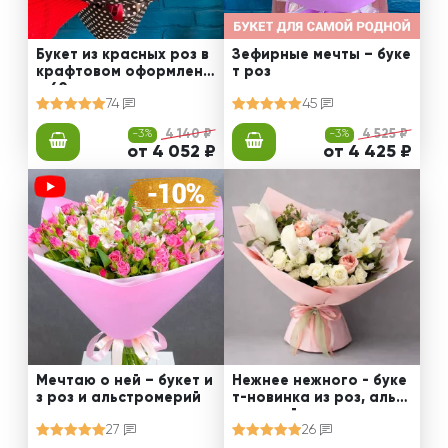
Букет из красных роз в
Зефирные мечты – буке
крафтовом оформлени
т роз
и 60 см
74
45
-3%
4 140 ₽
-3%
4 525 ₽
от 4 052 ₽
от 4 425 ₽
Мечтаю о ней – букет и
Нежнее нежного - буке
з роз и альстромерий
т-новинка из роз, альст
ромерий и калл
27
26