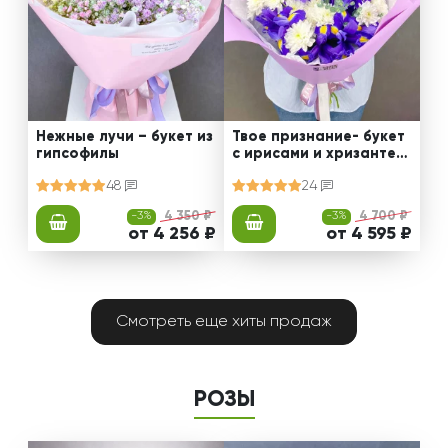
Нежные лучи – букет из
Твое признание- букет
гипсофилы
с ирисами и хризантем
ами
48
24
-3%
4 350 ₽
-3%
4 700 ₽
от 4 256 ₽
от 4 595 ₽
Смотреть еще хиты продаж
РОЗЫ