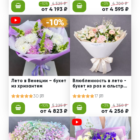
-10%
4 525 ₽
-3%
4 700 ₽
от 4 193 ₽
от 4 595 ₽
Лето в Венеции – букет
Влюбленность в лето -
из хризантем
букет из роз и альстро
мерий
30
17
-10%
5 225 ₽
-3%
4 350 ₽
от 4 823 ₽
от 4 256 ₽