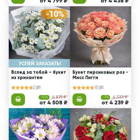
от 4 799 ₽
от 4 438 ₽
Вслед за тобой – букет
Букет персиковых роз -
из хризантем
Мисс Пигги
2
15
-10%
4 875 ₽
-3%
4 333 ₽
от 4 508 ₽
от 4 239 ₽