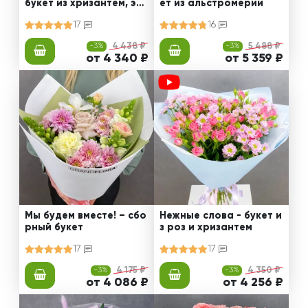
букет из хризантем, эус
ет из альстромерии
том и роз
17
16
-3%
4 438 ₽
-3%
5 488 ₽
от 4 340 ₽
от 5 359 ₽
Мы будем вместе! – сбо
Нежные слова - букет и
рный букет
з роз и хризантем
17
17
-3%
4 175 ₽
-3%
4 350 ₽
от 4 086 ₽
от 4 256 ₽