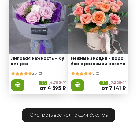
Лиловая нежность – бу
Нежные эмоции - коро
кет роз
бка с розовыми розами
28
5
-3%
4 700 ₽
-3%
7 325 ₽
от 4 595 ₽
от 7 141 ₽
Смотреть все коллекции букетов