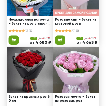
Неожиданная встреча
Розовые сны – букет из
– букет из роз с эвкали
кустовой розы
птом
13
27
-3%
4 788 ₽
-3%
4 770 ₽
от 4 680 ₽
от 4 663 ₽
Букет из красных роз 6
Розовая мечта – букет
0 см
из розовых роз