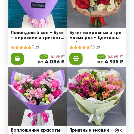
Лавандовый сон – буке
Букет из красных и кре
т с ирисами и хризанте
мовых роз – Цветочный
мами
рай
7
38
-3%
4 175 ₽
-3%
5 050 ₽
от 4 086 ₽
от 4 935 ₽
Воплощение красоты-
Приятные эмоции – бук