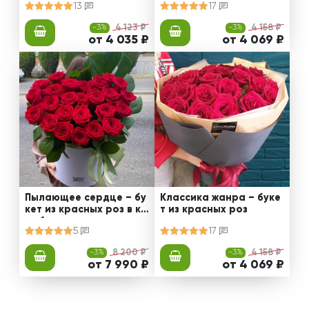
13
17
-3%
4 123 ₽
-3%
4 158 ₽
от 4 035 ₽
от 4 069 ₽
Пылающее сердце – бу
Классика жанра – буке
кет из красных роз в ко
т из красных роз
робке
5
17
-3%
8 200 ₽
-3%
4 158 ₽
от 7 990 ₽
от 4 069 ₽