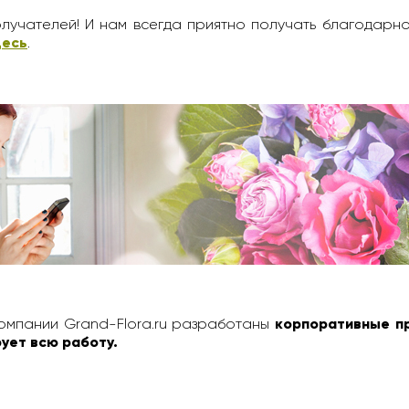
лучателей! И нам всегда приятно получать благодарн
десь
.
омпании Grand-Flora.ru разработаны
корпоративные п
ует всю работу.