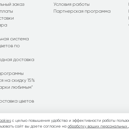
ьный заказ
Условия работы
платы
Партнерская программа
ставки
ара
ьная система
ветов по
дная доставка
программы
я на скидку 15%
дарки любимым"
оставка цветов
ookies
с целью повышения удобства и эффективности работы пользо
ние букеты
•
Летние букеты
•
Весенние букеты
•
День Свято
ьзовать сайт вы даете согласие на
обработку ваших персональных