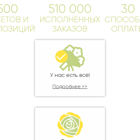
Ребенку
500
510 000
30
Свадьба
Подруге
КЕТОВ И
Свидание
ИСПОЛНЕННЫХ
СПОСОБ
Сестре
ПОЗИЦИЙ
ЗАКАЗОВ
ОПЛАТ
Спасибо!
Брату
Юбилей
Врачу
Коллеге
Бабушке
Дедушке
У нас есть всё!
Подробнее >>