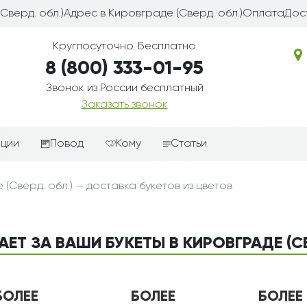
Сверд. обл.)
Адрес в Кировграде (Сверд. обл.)
Оплата
Дост
Круглосуточно. Бесплатно
8 (800) 333-01-95
Звонок из России бесплатный
Заказать звонок
иции
Повод
Кому
Статьи
ные корзины
Подарки-дополнения к
Парню
(Сверд. обл.) — доставка букетов из цветов
цветам
з цветов
Девушке
Выздоравливай
ые корзины
Женщине
День рождения
АЕТ ЗА ВАШИ БУКЕТЫ В КИРОВГРАДЕ (СВ
ые
Мужчине
ции
Извинения
Маме
ые корзины
Любовь
Папе
БОЛЕЕ
БОЛЕЕ
БОЛЕЕ
коробке
Просто так