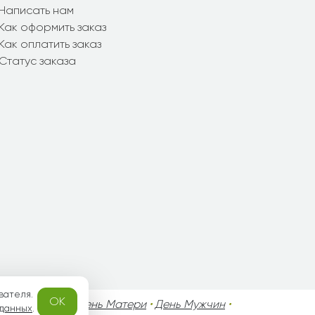
Написать нам
Как оформить заказ
Как оплатить заказ
Статус заказа
вателя.
OK
го Валентина
•
День Матери
•
День Мужчин
•
 данных
.