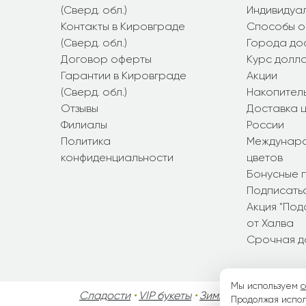
(Сверд. обл.)
Индивидуал
Контакты в Кировграде
Способы о
(Сверд. обл.)
Города до
Договор оферты
Курс долл
Гарантии в Кировграде
Акции
(Сверд. обл.)
Накопител
Отзывы
Доставка ц
Филиалы
России
Политика
Междунаро
конфиденциальности
цветов
Бонусные 
Подписатьс
Акция "По
от Халва
Срочная д
Мы используем
c
Сладости
•
VIP букеты
•
Зимние букеты
•
Осен
Продолжая испол