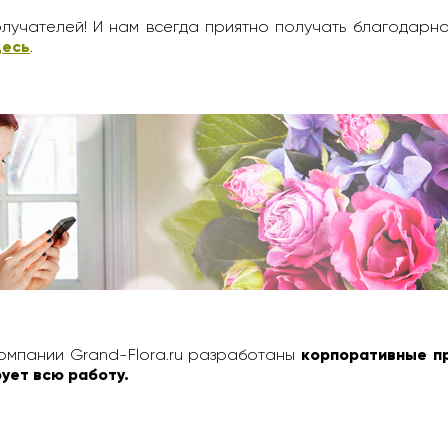
лучателей! И нам всегда приятно получать благодарн
десь
.
омпании Grand-Flora.ru разработаны
корпоративные п
ует всю работу.