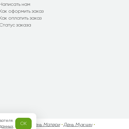
Написать нам
Как оформить заказ
Как оплатить заказ
Статус заказа
вателя.
OK
го Валентина
•
День Матери
•
День Мужчин
•
 данных
.