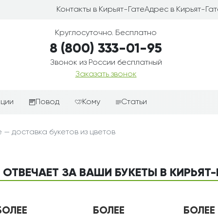
Контакты в Кирьят-Гате
Адрес в Кирьят-Гат
Круглосуточно. Бесплатно
8 (800) 333-01-95
Звонок из России бесплатный
Заказать звонок
иции
Повод
Кому
Статьи
ные корзины
Подарки-дополнения к
Парню
 — доставка букетов из цветов
цветам
з цветов
Девушке
Выздоравливай
ые корзины
Женщине
День рождения
 ОТВЕЧАЕТ ЗА ВАШИ БУКЕТЫ В КИРЬЯТ-
ые
Мужчине
ции
Извинения
Маме
ые корзины
Любовь
Папе
БОЛЕЕ
БОЛЕЕ
БОЛЕЕ
коробке
Просто так