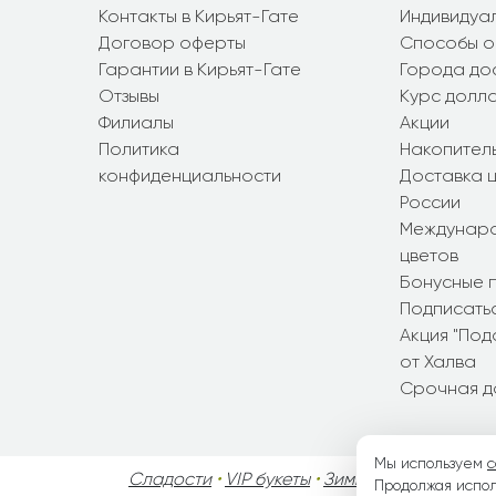
Контакты в Кирьят-Гате
Индивидуал
Договор оферты
Способы о
Гарантии в Кирьят-Гате
Города до
Отзывы
Курс долл
Филиалы
Акции
Политика
Накопител
конфиденциальности
Доставка ц
России
Междунаро
цветов
Бонусные 
Подписатьс
Акция "По
от Халва
Срочная д
Мы используем
c
Сладости
•
VIP букеты
•
Зимние букеты
•
Осен
Продолжая испол