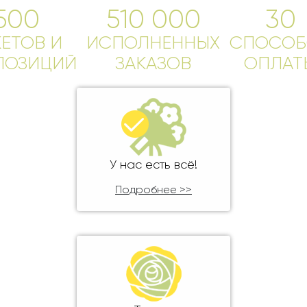
Ребенку
500
510 000
30
Свадьба
Подруге
КЕТОВ И
Свидание
ИСПОЛНЕННЫХ
СПОСОБ
Сестре
ПОЗИЦИЙ
ЗАКАЗОВ
ОПЛАТ
Спасибо!
Брату
Юбилей
Врачу
Коллеге
Бабушке
Дедушке
У нас есть всё!
Подробнее >>