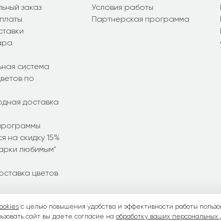
ьный заказ
Условия работы
платы
Партнерская программа
ставки
ара
ьная система
ветов по
дная доставка
программы
я на скидку 15%
дарки любимым"
оставка цветов
ookies
с целью повышения удобства и эффективности работы пользо
ние букеты
•
Летние букеты
•
Весенние букеты
•
День Свято
ьзовать сайт вы даете согласие на
обработку ваших персональных