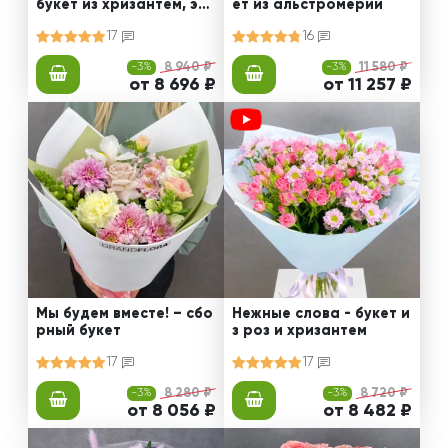
букет из хризантем, эус
ет из альстромерии
том и роз
17
16
-3%
8 940 ₽
-3%
11 580 ₽
от 8 696 ₽
от 11 257 ₽
Мы будем вместе! – сбо
Нежные слова - букет и
рный букет
з роз и хризантем
17
17
-3%
8 280 ₽
-3%
8 720 ₽
от 8 056 ₽
от 8 482 ₽