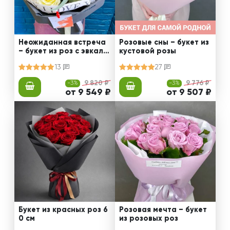
Неожиданная встреча
Розовые сны – букет из
– букет из роз с эвкали
кустовой розы
птом
13
27
-3%
9 820 ₽
-3%
9 776 ₽
от 9 549 ₽
от 9 507 ₽
Букет из красных роз 6
Розовая мечта – букет
0 см
из розовых роз