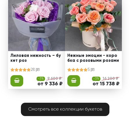
Лиловая нежность – бу
Нежные эмоции - коро
кет роз
бка с розовыми розами
28
5
-3%
9 600 ₽
-3%
16 200 ₽
от 9 336 ₽
от 15 738 ₽
Смотреть все коллекции букетов