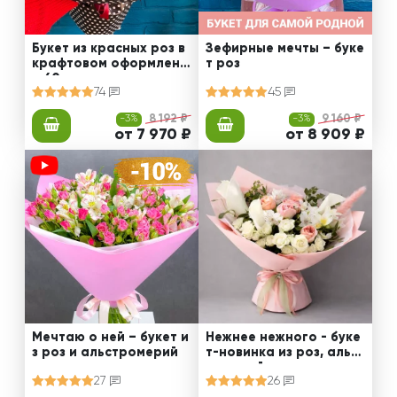
Букет из красных роз в
Зефирные мечты – буке
крафтовом оформлени
т роз
и 60 см
74
45
-3%
8 192 ₽
-3%
9 160 ₽
от 7 970 ₽
от 8 909 ₽
Мечтаю о ней – букет и
Нежнее нежного - буке
з роз и альстромерий
т-новинка из роз, альст
ромерий и калл
27
26