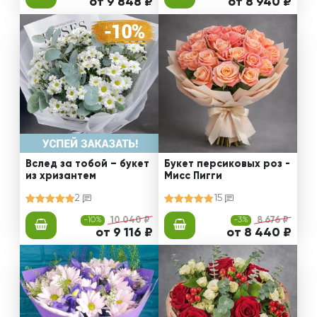
от 9 848 ₽
от 8 940 ₽
Вслед за тобой – букет
Букет персиковых роз -
из хризантем
Мисс Пигги
2
15
-10%
10 040 ₽
-3%
8 676 ₽
от 9 116 ₽
от 8 440 ₽