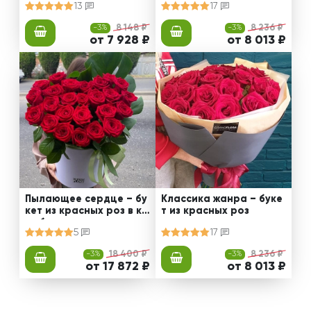
13
17
-3%
8 148 ₽
-3%
8 236 ₽
от 7 928 ₽
от 8 013 ₽
Пылающее сердце – бу
Классика жанра – буке
кет из красных роз в ко
т из красных роз
робке
5
17
-3%
18 400 ₽
-3%
8 236 ₽
от 17 872 ₽
от 8 013 ₽