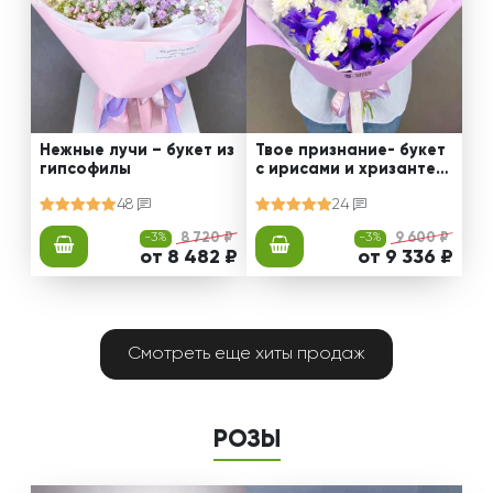
Нежные лучи – букет из
Твое признание- букет
гипсофилы
с ирисами и хризантем
ами
48
24
-3%
8 720 ₽
-3%
9 600 ₽
от 8 482 ₽
от 9 336 ₽
Смотреть еще хиты продаж
РОЗЫ