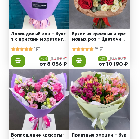
Лавандовый сон – буке
Букет из красных и кре
т с ирисами и хризанте
мовых роз – Цветочный
мами
рай
7
38
-3%
8 280 ₽
-3%
10 480 ₽
от 8 056 ₽
от 10 190 ₽
Воплощение красоты-
Приятные эмоции – бук