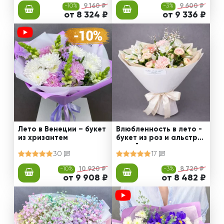
-10%
9 160 ₽
-3%
9 600 ₽
от 8 324 ₽
от 9 336 ₽
Лето в Венеции – букет
Влюбленность в лето -
из хризантем
букет из роз и альстро
мерий
30
17
-10%
10 920 ₽
-3%
8 720 ₽
от 9 908 ₽
от 8 482 ₽