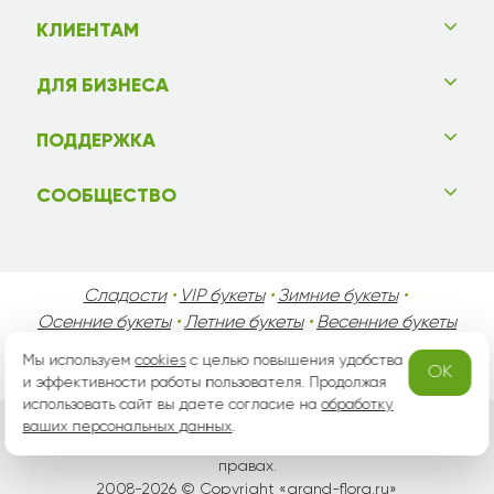
КЛИЕНТАМ
ДЛЯ БИЗНЕСА
ПОДДЕРЖКА
СООБЩЕСТВО
Сладости
•
VIP букеты
•
Зимние букеты
•
Осенние букеты
•
Летние букеты
•
Весенние букеты
•
День Святого Валентина
•
День Матери
•
Мы используем
cookies
с целью повышения удобства
OK
День Мужчин
•
Праздники!
и эффективности работы пользователя. Продолжая
использовать сайт вы даете согласие на
обработку
ваших персональных данных
.
Вся информация защищена законом России об авторских
правах.
2008-2026 © Copyright «
grand-flora.ru
»