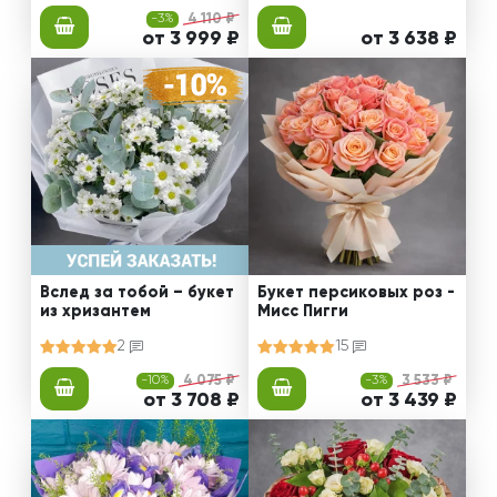
-3%
4 110 ₽
от 3 999 ₽
от 3 638 ₽
Вслед за тобой – букет
Букет персиковых роз -
из хризантем
Мисс Пигги
2
15
-10%
4 075 ₽
-3%
3 533 ₽
от 3 708 ₽
от 3 439 ₽