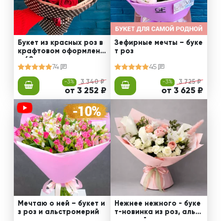
Букет из красных роз в
Зефирные мечты – буке
крафтовом оформлени
т роз
и 60 см
74
45
-3%
3 340 ₽
-3%
3 725 ₽
от 3 252 ₽
от 3 625 ₽
Мечтаю о ней – букет и
Нежнее нежного - буке
з роз и альстромерий
т-новинка из роз, альст
ромерий и калл