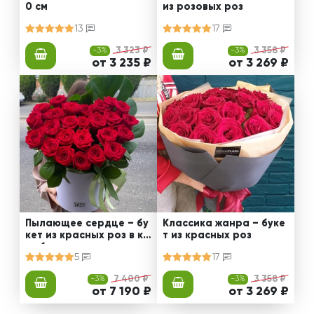
0 см
из розовых роз
13
17
-3%
3 323 ₽
-3%
3 358 ₽
от 3 235 ₽
от 3 269 ₽
Пылающее сердце – бу
Классика жанра – буке
кет из красных роз в ко
т из красных роз
робке
5
17
-3%
7 400 ₽
-3%
3 358 ₽
от 7 190 ₽
от 3 269 ₽