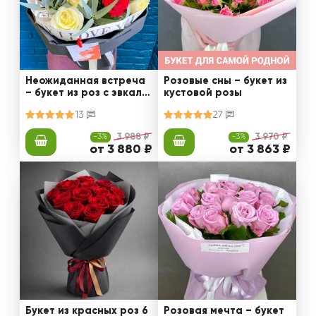
Неожиданная встреча
Розовые сны – букет из
– букет из роз с эвкали
кустовой розы
птом
13
27
-3%
3 988 ₽
-3%
3 970 ₽
от 3 880 ₽
от 3 863 ₽
Букет из красных роз 6
Розовая мечта – букет