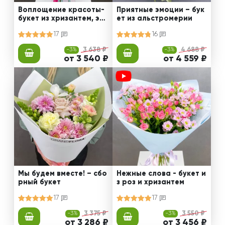
Воплощение красоты-
Приятные эмоции – бук
букет из хризантем, эус
ет из альстромерии
том и роз
17
16
-3%
3 638 ₽
-3%
4 688 ₽
от 3 540 ₽
от 4 559 ₽
Мы будем вместе! – сбо
Нежные слова - букет и
рный букет
з роз и хризантем
17
17
-3%
3 375 ₽
-3%
3 550 ₽
от 3 286 ₽
от 3 456 ₽