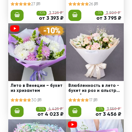
27
26
-10%
3 725 ₽
-3%
3 900 ₽
от 3 393 ₽
от 3 795 ₽
Лето в Венеции – букет
Влюбленность в лето -
из хризантем
букет из роз и альстро
мерий
30
17
-10%
4 425 ₽
-3%
3 550 ₽
от 4 023 ₽
от 3 456 ₽