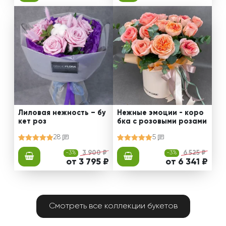
Лиловая нежность – бу
Нежные эмоции - коро
кет роз
бка с розовыми розами
28
5
-3%
3 900 ₽
-3%
6 525 ₽
от 3 795 ₽
от 6 341 ₽
Смотреть все коллекции букетов