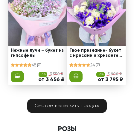
Нежные лучи – букет из
Твое признание- букет
гипсофилы
с ирисами и хризантем
ами
48
24
-3%
3 550 ₽
-3%
3 900 ₽
от 3 456 ₽
от 3 795 ₽
Смотреть еще хиты продаж
РОЗЫ