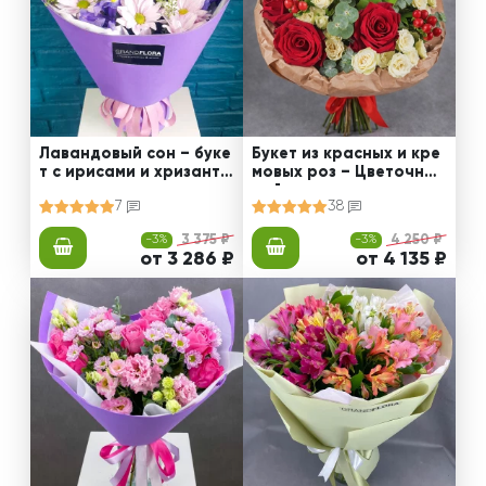
Лавандовый сон – буке
Букет из красных и кре
т с ирисами и хризанте
мовых роз – Цветочный
мами
рай
7
38
-3%
3 375 ₽
-3%
4 250 ₽
от 3 286 ₽
от 4 135 ₽