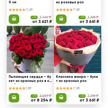
0 см
из розовых роз
13
17
-3%
3 724 ₽
-3%
3 765 ₽
от 3 621 ₽
от 3 661 ₽
Пылающее сердце – бу
Классика жанра – буке
кет из красных роз в ко
т из красных роз
робке
5
17
-3%
8 500 ₽
-3%
3 765 ₽
от 8 254 ₽
от 3 661 ₽