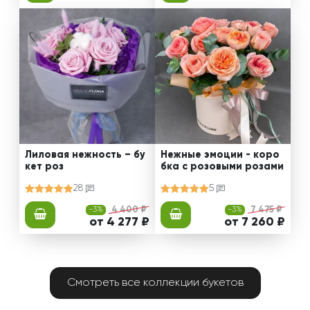
Лиловая нежность – бу
Нежные эмоции - коро
кет роз
бка с розовыми розами
28
5
-3%
4 400 ₽
-3%
7 475 ₽
от 4 277 ₽
от 7 260 ₽
Смотреть все коллекции букетов