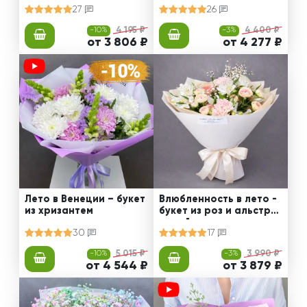
27
26
-10%
4 195 ₽
-3%
4 400 ₽
от 3 806 ₽
от 4 277 ₽
Лето в Венеции – букет
Влюбленность в лето -
из хризантем
букет из роз и альстро
мерий
30
17
-10%
5 015 ₽
-3%
3 990 ₽
от 4 544 ₽
от 3 879 ₽