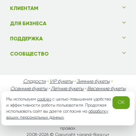
КЛИЕНТАМ
ДЛЯ БИЗНЕСА
ПОДДЕРЖКА
СООБЩЕСТВО
Сладости
•
VIP букеты
•
Зимние букеты
•
Осенние букеты
•
Летние букеты
•
Весенние букеты
•
День Святого Валентина
•
День Матери
•
Мы используем
cookies
с целью повышения удобства
OK
День Мужчин
•
Праздники!
и эффективности работы пользователя. Продолжая
использовать сайт вы даете согласие на
обработку
ваших персональных данных
.
Вся информация защищена законом России об авторских
правах.
2008-2026 © Copyright «
grand-flora.ru
»