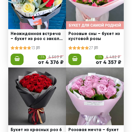
Неожиданная встреча
Розовые сны – букет из
– букет из роз с эвкали
кустовой розы
птом
13
27
-3%
4 503 ₽
-3%
4 482 ₽
от 4 376 ₽
от 4 357 ₽
Букет из красных роз 6
Розовая мечта – букет