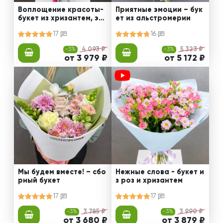
Воплощение красоты-
Приятные эмоции – бук
букет из хризантем, эус
ет из альстромерии
том и роз
17
16
-3%
4 093 ₽
-3%
5 323 ₽
от 3 979 ₽
от 5 172 ₽
Мы будем вместе! – сбо
Нежные слова - букет и
рный букет
з роз и хризантем
17
17
-3%
3 785 ₽
-3%
3 990 ₽
от 3 680 ₽
от 3 879 ₽