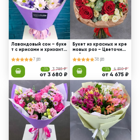
Лавандовый сон – буке
Букет из красных и кре
т с ирисами и хризанте
мовых роз – Цветочный
мами
рай
7
38
-3%
3 785 ₽
-3%
4 810 ₽
от 3 680 ₽
от 4 675 ₽