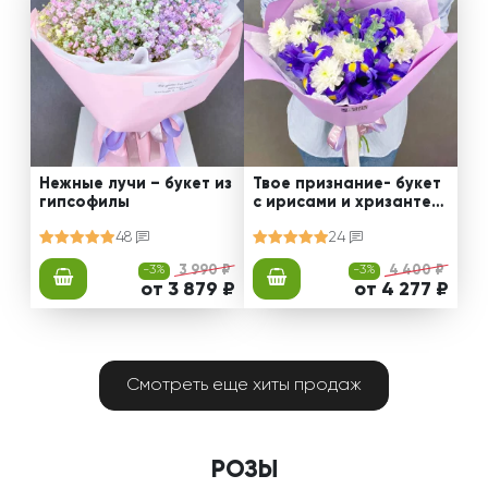
Нежные лучи – букет из
Твое признание- букет
гипсофилы
с ирисами и хризантем
ами
48
24
-3%
3 990 ₽
-3%
4 400 ₽
от 3 879 ₽
от 4 277 ₽
Смотреть еще хиты продаж
РОЗЫ