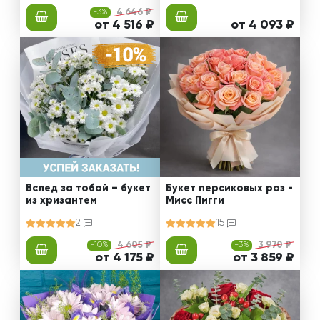
-3%
4 646 ₽
от 4 516 ₽
от 4 093 ₽
Вслед за тобой – букет
Букет персиковых роз -
из хризантем
Мисс Пигги
2
15
-10%
4 605 ₽
-3%
3 970 ₽
от 4 175 ₽
от 3 859 ₽