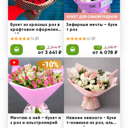
Букет из красных роз в
Зефирные мечты – буке
крафтовом оформлени
т роз
и 60 см
74
45
-3%
3 744 ₽
-3%
4 195 ₽
от 3 641 ₽
от 4 078 ₽
Мечтаю о ней – букет и
Нежнее нежного - буке
з роз и альстромерий
т-новинка из роз, альст
ромерий и калл