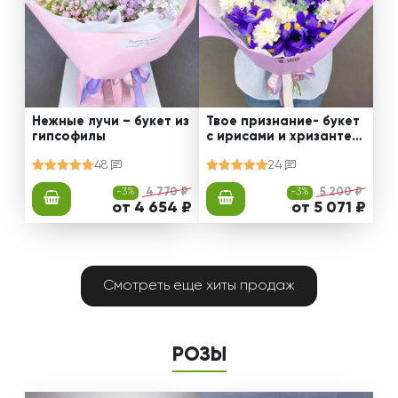
Нежные лучи – букет из
Твое признание- букет
гипсофилы
с ирисами и хризантем
ами
48
24
-3%
4 770 ₽
-3%
5 200 ₽
от 4 654 ₽
от 5 071 ₽
Смотреть еще хиты продаж
РОЗЫ