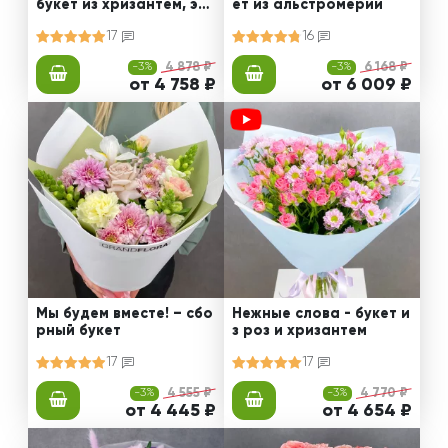
букет из хризантем, эус
ет из альстромерии
том и роз
17
16
-3%
4 878 ₽
-3%
6 168 ₽
от 4 758 ₽
от 6 009 ₽
Мы будем вместе! – сбо
Нежные слова - букет и
рный букет
з роз и хризантем
17
17
-3%
4 555 ₽
-3%
4 770 ₽
от 4 445 ₽
от 4 654 ₽