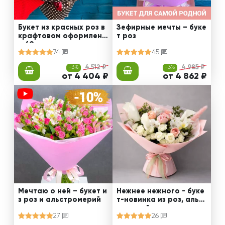
Букет из красных роз в
Зефирные мечты – буке
крафтовом оформлени
т роз
и 60 см
74
45
-3%
4 512 ₽
-3%
4 985 ₽
от 4 404 ₽
от 4 862 ₽
Мечтаю о ней – букет и
Нежнее нежного - буке
з роз и альстромерий
т-новинка из роз, альст
ромерий и калл
27
26