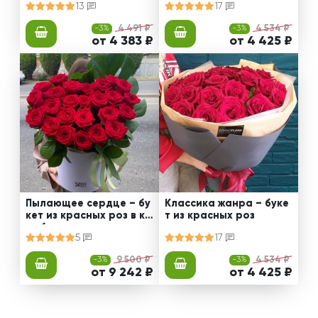
13
17
-3%
4 491 ₽
-3%
4 534 ₽
от 4 383 ₽
от 4 425 ₽
Пылающее сердце – бу
Классика жанра – буке
кет из красных роз в ко
т из красных роз
робке
5
17
-3%
9 500 ₽
-3%
4 534 ₽
от 9 242 ₽
от 4 425 ₽