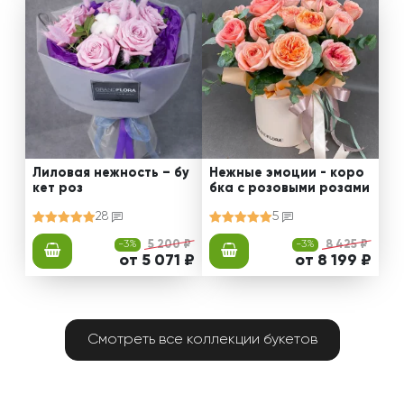
Лиловая нежность – бу
Нежные эмоции - коро
кет роз
бка с розовыми розами
28
5
-3%
5 200 ₽
-3%
8 425 ₽
от 5 071 ₽
от 8 199 ₽
Смотреть все коллекции букетов