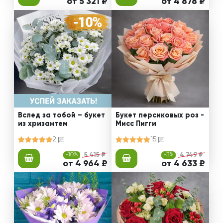
от 5 321 ₽
от 4 878 ₽
Вслед за тобой – букет
Букет персиковых роз -
из хризантем
Мисс Пигги
2
15
-10%
5 415 ₽
-3%
4 749 ₽
от 4 964 ₽
от 4 633 ₽