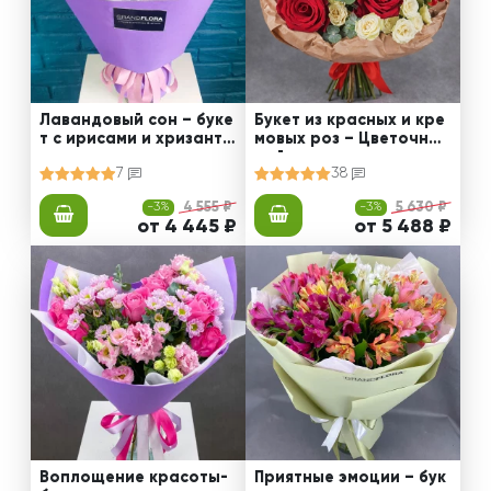
Лавандовый сон – буке
Букет из красных и кре
т с ирисами и хризанте
мовых роз – Цветочный
мами
рай
7
38
-3%
4 555 ₽
-3%
5 630 ₽
от 4 445 ₽
от 5 488 ₽
Воплощение красоты-
Приятные эмоции – бук