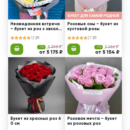
Неожиданная встреча
Розовые сны – букет из
– букет из роз с эвкали
кустовой розы
птом
13
27
-3%
5 308 ₽
-3%
5 286 ₽
от 5 175 ₽
от 5 154 ₽
Букет из красных роз 6
Розовая мечта – букет
0 см
из розовых роз