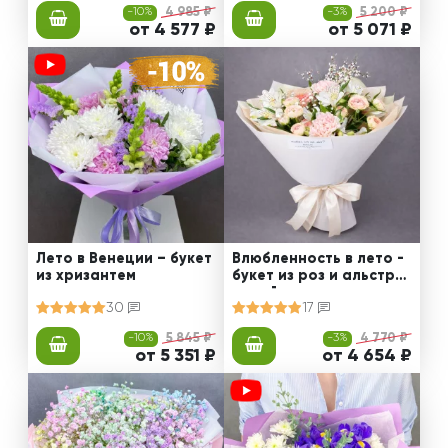
-10%
4 985 ₽
-3%
5 200 ₽
от 4 577 ₽
от 5 071 ₽
Лето в Венеции – букет
Влюбленность в лето -
из хризантем
букет из роз и альстро
мерий
30
17
-10%
5 845 ₽
-3%
4 770 ₽
от 5 351 ₽
от 4 654 ₽