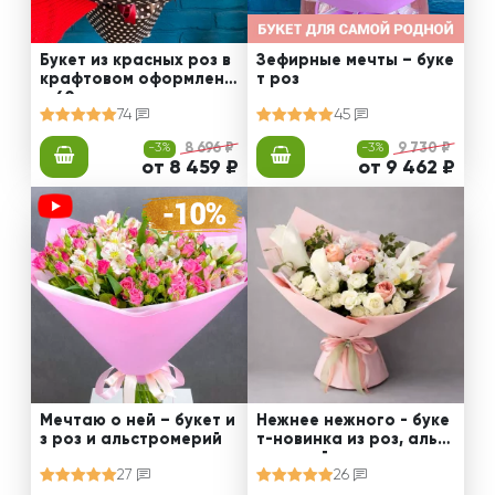
Букет из красных роз в
Зефирные мечты – буке
крафтовом оформлени
т роз
и 60 см
74
45
-3%
8 696 ₽
-3%
9 730 ₽
от 8 459 ₽
от 9 462 ₽
Мечтаю о ней – букет и
Нежнее нежного - буке
з роз и альстромерий
т-новинка из роз, альст
ромерий и калл
27
26