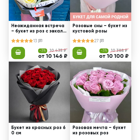
Неожиданная встреча
Розовые сны – букет из
– букет из роз с эвкали
кустовой розы
птом
13
27
-3%
10 435 ₽
-3%
10 388 ₽
от 10 146 ₽
от 10 100 ₽
Букет из красных роз 6
Розовая мечта – букет
0 см
из розовых роз