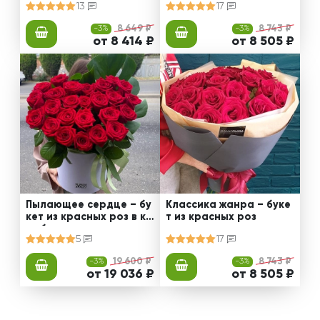
13
17
-3%
8 649 ₽
-3%
8 743 ₽
от 8 414 ₽
от 8 505 ₽
Пылающее сердце – бу
Классика жанра – буке
кет из красных роз в ко
т из красных роз
робке
5
17
-3%
19 600 ₽
-3%
8 743 ₽
от 19 036 ₽
от 8 505 ₽