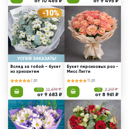
от 10 465 ₽
от 9 495 ₽
Вслед за тобой – букет
Букет персиковых роз -
из хризантем
Мисс Пигги
2
15
-10%
10 670 ₽
-3%
9 213 ₽
от 9 683 ₽
от 8 961 ₽