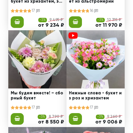
букет из хризантем, эус
ет из альстромерии
том и роз
17
16
-3%
9 495 ₽
-3%
12 315 ₽
от 9 234 ₽
от 11 970 ₽
Мы будем вместе! – сбо
Нежные слова - букет и
рный букет
з роз и хризантем
17
17
-3%
8 790 ₽
-3%
9 260 ₽
от 8 550 ₽
от 9 006 ₽