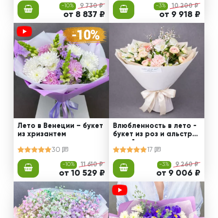
-10%
9 730 ₽
-3%
10 200 ₽
от 8 837 ₽
от 9 918 ₽
Лето в Венеции – букет
Влюбленность в лето -
из хризантем
букет из роз и альстро
мерий
30
17
-10%
11 610 ₽
-3%
9 260 ₽
от 10 529 ₽
от 9 006 ₽