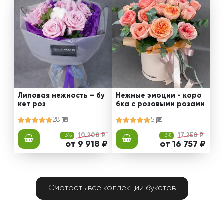
Лиловая нежность – бу
Нежные эмоции - коро
кет роз
бка с розовыми розами
28
5
-3%
10 200 ₽
-3%
17 250 ₽
от 9 918 ₽
от 16 757 ₽
Смотреть все коллекции букетов