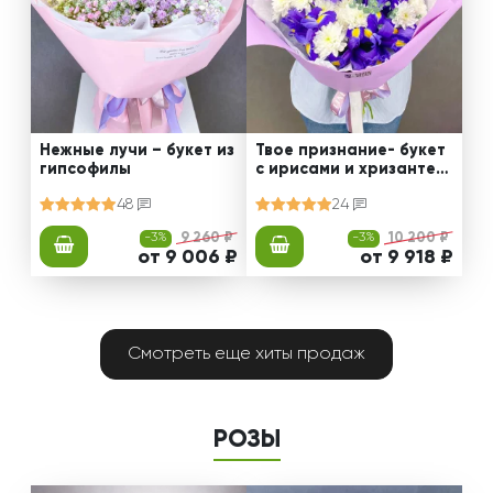
Нежные лучи – букет из
Твое признание- букет
гипсофилы
с ирисами и хризантем
ами
48
24
-3%
9 260 ₽
-3%
10 200 ₽
от 9 006 ₽
от 9 918 ₽
Смотреть еще хиты продаж
РОЗЫ