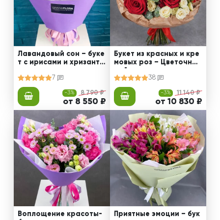
Лавандовый сон – буке
Букет из красных и кре
т с ирисами и хризанте
мовых роз – Цветочный
мами
рай
7
38
-3%
8 790 ₽
-3%
11 140 ₽
от 8 550 ₽
от 10 830 ₽
Воплощение красоты-
Приятные эмоции – бук