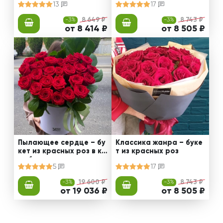
13
17
-3%
8 649 ₽
-3%
8 743 ₽
от 8 414 ₽
от 8 505 ₽
Пылающее сердце – бу
Классика жанра – буке
кет из красных роз в ко
т из красных роз
робке
5
17
-3%
19 600 ₽
-3%
8 743 ₽
от 19 036 ₽
от 8 505 ₽