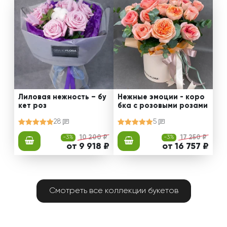
Лиловая нежность – бу
Нежные эмоции - коро
кет роз
бка с розовыми розами
28
5
-3%
10 200 ₽
-3%
17 250 ₽
от 9 918 ₽
от 16 757 ₽
Смотреть все коллекции букетов