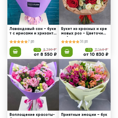
Лавандовый сон – буке
Букет из красных и кре
т с ирисами и хризанте
мовых роз – Цветочный
мами
рай
7
38
-3%
8 790 ₽
-3%
11 140 ₽
от 8 550 ₽
от 10 830 ₽
Воплощение красоты-
Приятные эмоции – бук