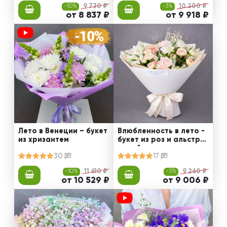
-10%
9 730 ₽
-3%
10 200 ₽
от 8 837 ₽
от 9 918 ₽
Лето в Венеции – букет
Влюбленность в лето -
из хризантем
букет из роз и альстро
мерий
30
17
-10%
11 610 ₽
-3%
9 260 ₽
от 10 529 ₽
от 9 006 ₽