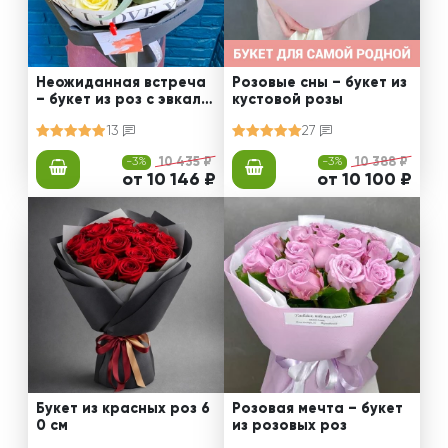
Неожиданная встреча
Розовые сны – букет из
– букет из роз с эвкали
кустовой розы
птом
13
27
-3%
10 435 ₽
-3%
10 388 ₽
от 10 146 ₽
от 10 100 ₽
Букет из красных роз 6
Розовая мечта – букет
0 см
из розовых роз