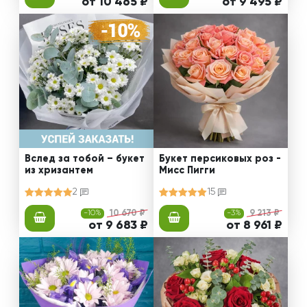
от 10 465 ₽
от 9 495 ₽
Вслед за тобой – букет
Букет персиковых роз -
из хризантем
Мисс Пигги
2
15
-10%
10 670 ₽
-3%
9 213 ₽
от 9 683 ₽
от 8 961 ₽