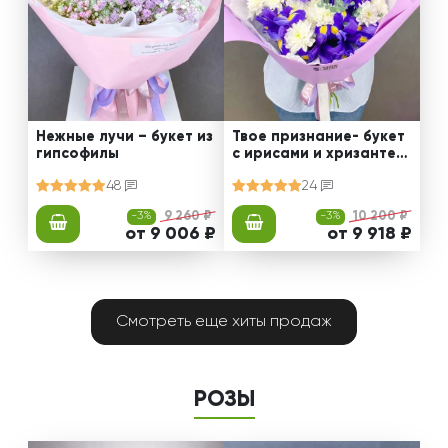
Нежные лучи – букет из
Твое признание- букет
гипсофилы
с ирисами и хризантем
ами
48
24
-3%
9 260 ₽
-3%
10 200 ₽
от 9 006 ₽
от 9 918 ₽
Смотреть еще хиты продаж
РОЗЫ