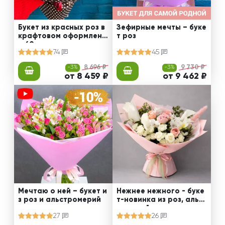
Букет из красных роз в
Зефирные мечты – буке
крафтовом оформлени
т роз
и 60 см
74
45
-3%
8 696 ₽
-3%
9 730 ₽
от 8 459 ₽
от 9 462 ₽
Мечтаю о ней – букет и
Нежнее нежного - буке
з роз и альстромерий
т-новинка из роз, альст
ромерий и калл
27
26