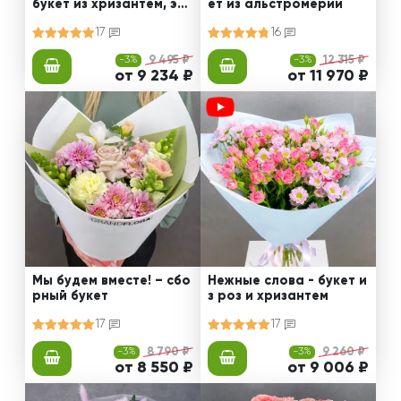
букет из хризантем, эус
ет из альстромерии
том и роз
17
16
-3%
9 495 ₽
-3%
12 315 ₽
от 9 234 ₽
от 11 970 ₽
Мы будем вместе! – сбо
Нежные слова - букет и
рный букет
з роз и хризантем
17
17
-3%
8 790 ₽
-3%
9 260 ₽
от 8 550 ₽
от 9 006 ₽