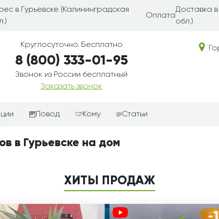
рес в Гурьевске (Калининградская
Доставка в
Оплата
.)
обл.)
Круглосуточно. Бесплатно
Го
8 (800) 333-01-95
Звонок из России бесплатный
Заказать звонок
иции
Повод
Кому
Статьи
ные корзины
Подарки-дополнения к
Парню
ов в Гурьевске на дом
цветам
з цветов
Девушке
Выздоравливай
ые корзины
Женщине
ХИТЫ ПРОДАЖ
День рождения
ые
Мужчине
ции
Извинения
Маме
ые корзины
Любовь
Папе