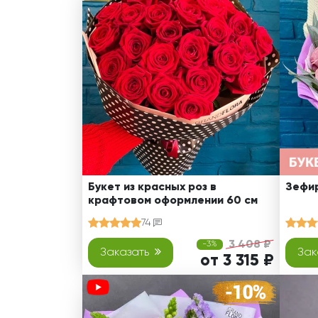
Цветы в 
Оранжевые розы
В крафтовой бумаге
Розы
Розы поштучно
Монобукеты
Смешанные
5 роз
Разноцветные
Хризантемы
7 роз
Эксклюзивные букеты
Эустома
11 роз
15 роз
25 роз
51 роза
Букет из красных роз в
Зефир
крафтовом оформлении 60 см
101 роза
74
Розы Гран-При
3 408 ₽
-3%
Корзины с розами
Заказать
Зак
от 3 315 ₽
Кустовые розы
Миксы из роз
Сердца из роз