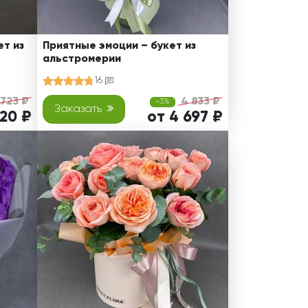
т из
Приятные эмоции – букет из
альстромерии
16
 723 ₽
4 833 ₽
-3%
Заказать
620 ₽
от 4 697 ₽