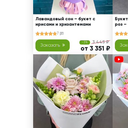
Лавандовый сон – букет с
Букет
ирисами и хризантемами
роз –
7
3 445 ₽
-3%
Заказать
Зак
от 3 351 ₽