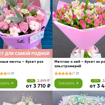
коробке
Просто так
Ребенку
Свадьба
Подруге
Свидание
Сестре
Спасибо!
Брату
Юбилей
Врачу
Коллеге
Бабушке
Дедушке
ные мечты – букет роз
Мечтаю о ней – букет из ро
альстромерий
45
27
3 815 ₽
3
-3%
-10%
азать
Заказать
от 3 710 ₽
от 3 