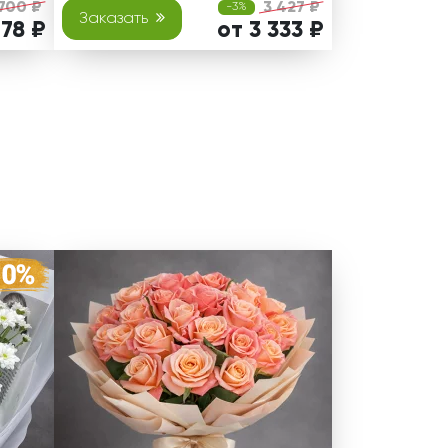
 700 ₽
3 427 ₽
-3%
Заказать
478 ₽
от 3 333 ₽