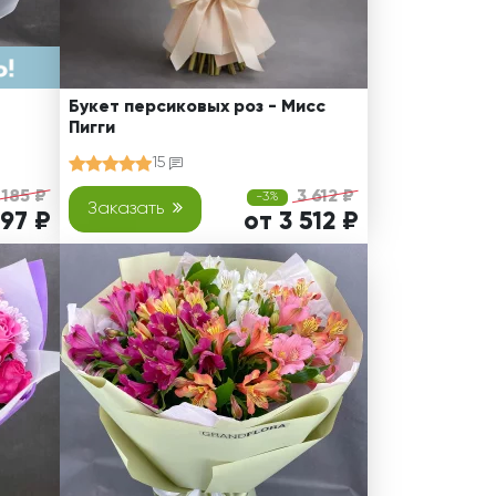
Букет персиковых роз - Мисс
Пигги
15
 185 ₽
3 612 ₽
-3%
Заказать
797 ₽
от 3 512 ₽