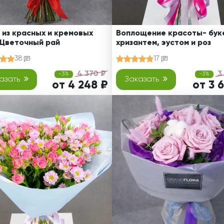
 из красных и кремовых
Воплощение красоты- буке
 Цветочный рай
хризантем, эустом и роз
38
17
4 370 ₽
3
-3%
-3%
азать
Заказать
от 4 248 ₽
от 3 