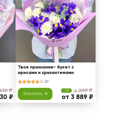
Твое признание- букет с
ирисами и хризантемами
24
 630 ₽
4 000 ₽
-3%
Заказать
530 ₽
от 3 889 ₽