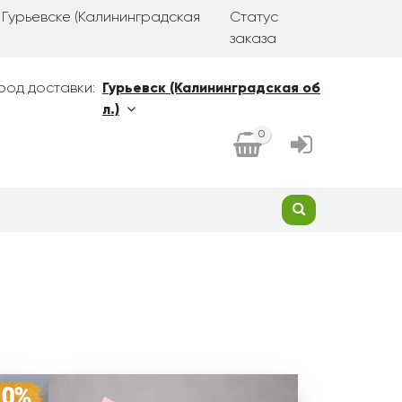
 Гурьевске (Калининградская
Статус
заказа
род доставки:
Гурьевск (Калининградская об
л.)
0