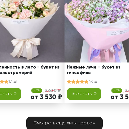
енность в лето - букет из
Нежные лучи – букет из
 альстромерий
гипсофилы
17
48
3 630 ₽
3
-3%
-3%
азать
Заказать
от 3 530 ₽
от 3 
Смотреть еще хиты продаж