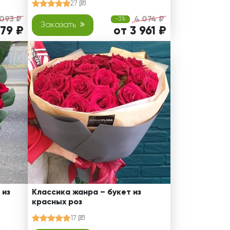
27
093 ₽
4 074 ₽
-3%
Заказать
979 ₽
от 3 961 ₽
 из
Классика жанра – букет из
красных роз
17