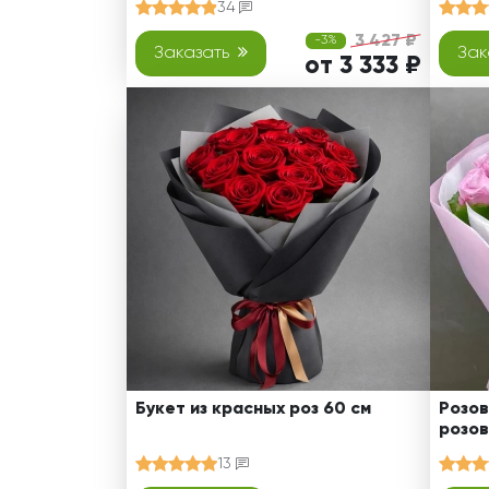
34
3 427 ₽
-3%
Заказать
Зак
от 3 333 ₽
Букет из красных роз 60 см
Розов
розов
13