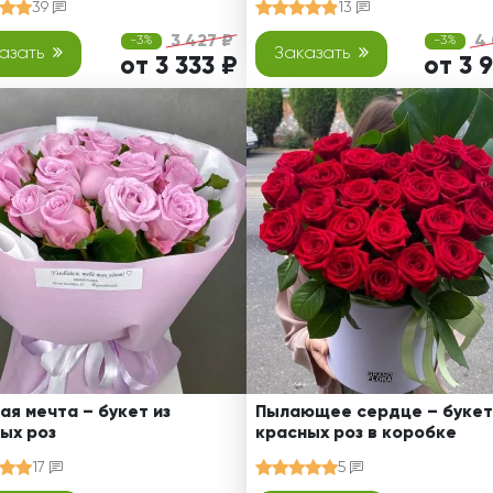
39
13
3 427 ₽
4 
-3%
-3%
азать
Заказать
от 3 333 ₽
от 3 
ая мечта – букет из
Пылающее сердце – букет
ых роз
красных роз в коробке
17
5