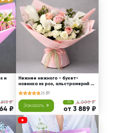
з и
Нежнее нежного - букет-
новинка из роз, альстромерий и
калл
26
 815 ₽
4 000 ₽
-3%
Заказать
464 ₽
от 3 889 ₽