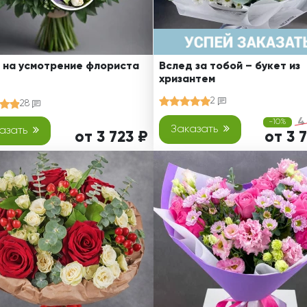
 на усмотрение флориста
Вслед за тобой – букет из
хризантем
2
28
4
-10%
Заказать
азать
от 3 723 ₽
от 3 