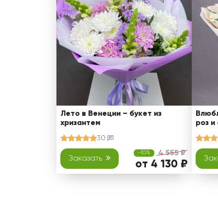
Лето в Венеции – букет из
Влюбл
хризантем
роз и
30
4 555 ₽
-10%
Заказать
Зак
от 4 130 ₽