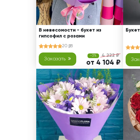
В невесомости - букет из
Букет
гипсофил с розами
20
4 222 ₽
-3%
Заказать
Зак
от 4 104 ₽