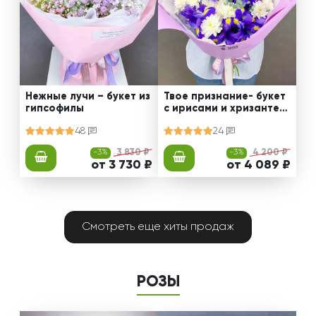
Нежные лучи – букет из
Твое признание- букет
гипсофилы
с ирисами и хризантем
ами
48
24
-3%
3 830 ₽
-3%
4 200 ₽
от 3 730 ₽
от 4 089 ₽
Смотреть еще хиты продаж
РОЗЫ