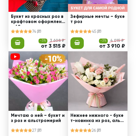
Букет из красных роз в
Зефирные мечты – буке
крафтовом оформлени
т роз
и 60 см
74
45
-3%
3 608 ₽
-3%
4 015 ₽
от 3 515 ₽
от 3 910 ₽
Мечтаю о ней – букет и
Нежнее нежного - буке
з роз и альстромерий
т-новинка из роз, альст
ромерий и калл
27
26