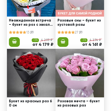
Неожиданная встреча
Розовые сны – букет из
– букет из роз с эвкали
кустовой розы
птом
13
27
-3%
4 293 ₽
-3%
4 274 ₽
от 4 179 ₽
от 4 161 ₽
Букет из красных роз 6
Розовая мечта – букет
0 см
из розовых роз