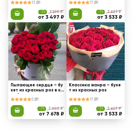
13
17
-3%
3 590 ₽
-3%
3 627 ₽
от 3 497 ₽
от 3 533 ₽
Пылающее сердце – бу
Классика жанра – буке
кет из красных роз в ко
т из красных роз
робке
5
17
-3%
7 900 ₽
-3%
3 627 ₽
от 7 678 ₽
от 3 533 ₽