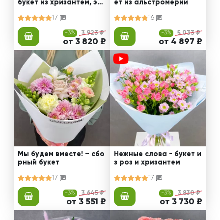
букет из хризантем, эус
ет из альстромерии
том и роз
17
16
-3%
3 923 ₽
-3%
5 033 ₽
от 3 820 ₽
от 4 897 ₽
Мы будем вместе! – сбо
Нежные слова - букет и
рный букет
з роз и хризантем
17
17
-3%
3 645 ₽
-3%
3 830 ₽
от 3 551 ₽
от 3 730 ₽