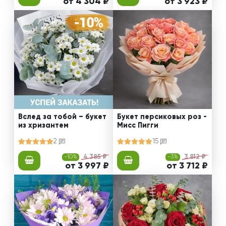
от 4 304 ₽
от 3 923 ₽
Вслед за тобой – букет
Букет персиковых роз -
из хризантем
Мисс Пигги
2
15
-10%
4 385 ₽
-3%
3 812 ₽
от 3 997 ₽
от 3 712 ₽