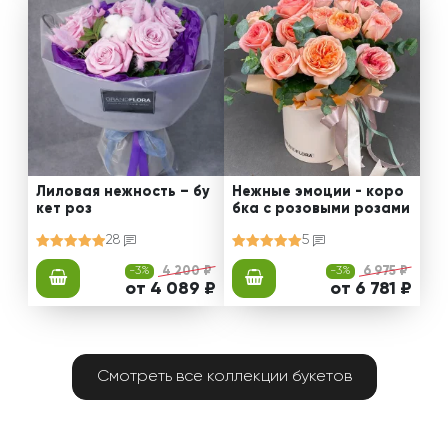
Лиловая нежность – бу
Нежные эмоции - коро
кет роз
бка с розовыми розами
28
5
-3%
4 200 ₽
-3%
6 975 ₽
от 4 089 ₽
от 6 781 ₽
Смотреть все коллекции букетов