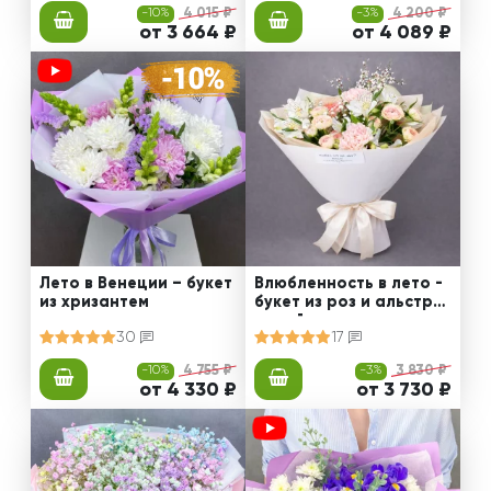
-10%
4 015 ₽
-3%
4 200 ₽
от 3 664 ₽
от 4 089 ₽
Лето в Венеции – букет
Влюбленность в лето -
из хризантем
букет из роз и альстро
мерий
30
17
-10%
4 755 ₽
-3%
3 830 ₽
от 4 330 ₽
от 3 730 ₽