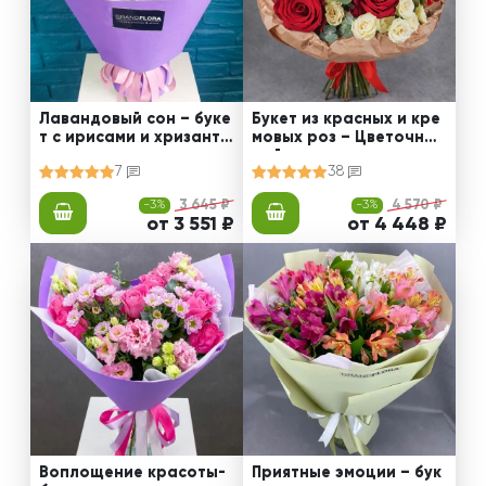
Лавандовый сон – буке
Букет из красных и кре
т с ирисами и хризанте
мовых роз – Цветочный
мами
рай
7
38
-3%
3 645 ₽
-3%
4 570 ₽
от 3 551 ₽
от 4 448 ₽
Воплощение красоты-
Приятные эмоции – бук