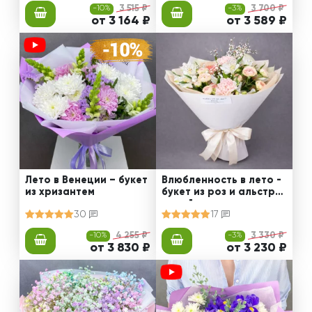
-10%
3 515 ₽
-3%
3 700 ₽
от 3 164 ₽
от 3 589 ₽
Лето в Венеции – букет
Влюбленность в лето -
из хризантем
букет из роз и альстро
мерий
30
17
-10%
4 255 ₽
-3%
3 330 ₽
от 3 830 ₽
от 3 230 ₽