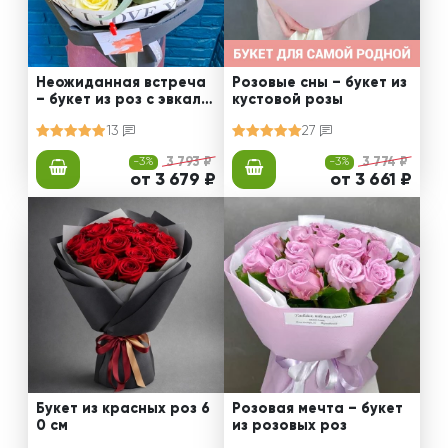
Неожиданная встреча
Розовые сны – букет из
– букет из роз с эвкали
кустовой розы
птом
13
27
-3%
3 793 ₽
-3%
3 774 ₽
от 3 679 ₽
от 3 661 ₽
Букет из красных роз 6
Розовая мечта – букет
0 см
из розовых роз