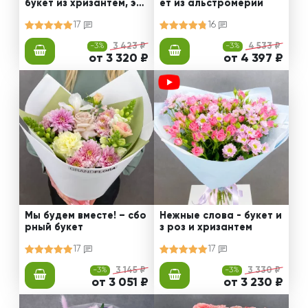
букет из хризантем, эус
ет из альстромерии
том и роз
17
16
-3%
3 423 ₽
-3%
4 533 ₽
от 3 320 ₽
от 4 397 ₽
Мы будем вместе! – сбо
Нежные слова - букет и
рный букет
з роз и хризантем
17
17
-3%
3 145 ₽
-3%
3 330 ₽
от 3 051 ₽
от 3 230 ₽