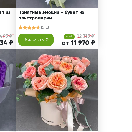
т из
Приятные эмоции – букет из
альстромерии
16
 495 ₽
12 315 ₽
-3%
Заказать
234 ₽
от 11 970 ₽