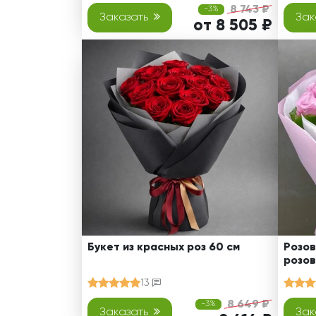
8 743 ₽
-3%
Заказать
Зак
от 8 505 ₽
Букет из красных роз 60 см
Розов
розов
13
8 649 ₽
-3%
Заказать
Зак