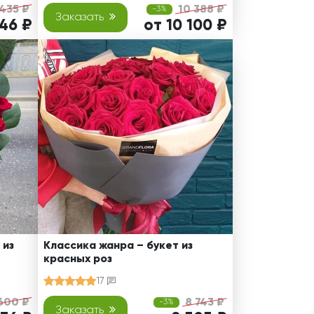
 435 ₽
10 388 ₽
-3%
Заказать
146 ₽
от 10 100 ₽
 из
Классика жанра – букет из
красных роз
17
600 ₽
8 743 ₽
-3%
Заказать