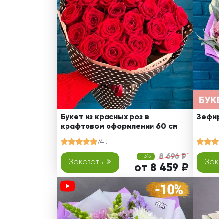
Оранжевые розы
В крафтовой бумаге
Розы
Розы поштучно
Монобукеты
Смешанные
5 роз
Разноцветные
Хризантемы
7 роз
Эксклюзивные букеты
Эустома
11 роз
15 роз
25 роз
51 роза
Букет из красных роз в
Зефир
крафтовом оформлении 60 см
101 роза
74
Розы Гран-При
8 696 ₽
-3%
Корзины с розами
Заказать
Зак
от 8 459 ₽
Кустовые розы
Миксы из роз
Сердца из роз