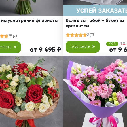
 на усмотрение флориста
Вслед за тобой – букет из
хризантем
2
28
10
-10%
Заказать
азать
от 9 495 ₽
от 9 