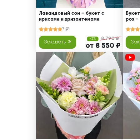
Лавандовый сон – букет с
Букет
ирисами и хризантемами
роз –
7
8 790 ₽
-3%
Заказать
Зак
от 8 550 ₽