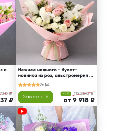
з и
Нежнее нежного - букет-
новинка из роз, альстромерий и
калл
26
 730 ₽
10 200 ₽
-3%
Заказать
837 ₽
от 9 918 ₽