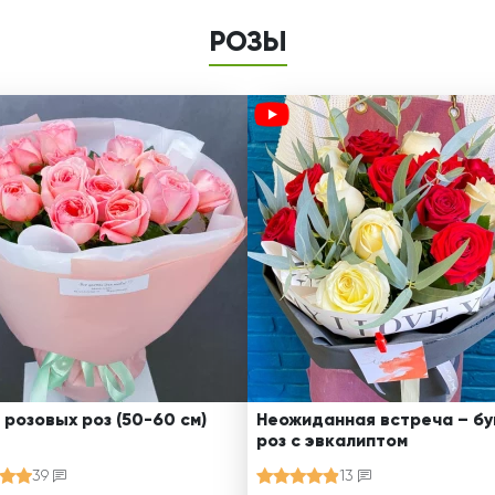
РОЗЫ
 розовых роз (50-60 см)
Неожиданная встреча – бу
роз с эвкалиптом
39
13