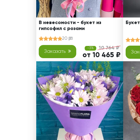
В невесомости - букет из
Букет
гипсофил с розами
20
10 764 ₽
-3%
Заказать
Зак
от 10 465 ₽