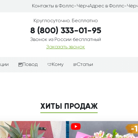
Контакты в Фоллс-Чёрч
Адрес в Фоллс-Чёр
Круглосуточно. Бесплатно
8 (800) 333-01-95
Звонок из России бесплатный
Заказать звонок
иции
Повод
Кому
Статьи
ные корзины
Подарки-дополнения к
Парню
цветам
з цветов
Девушке
Выздоравливай
ые корзины
Женщине
ХИТЫ ПРОДАЖ
День рождения
ые
Мужчине
ции
Извинения
Маме
ые корзины
Любовь
Папе
коробке
Просто так