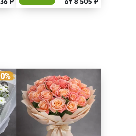
036 ₽
от 8 505 ₽