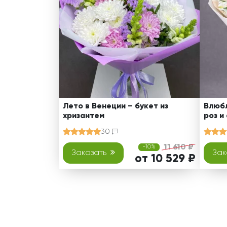
Лето в Венеции – букет из
Влюбл
хризантем
роз и
30
11 610 ₽
-10%
Заказать
Зак
от 10 529 ₽