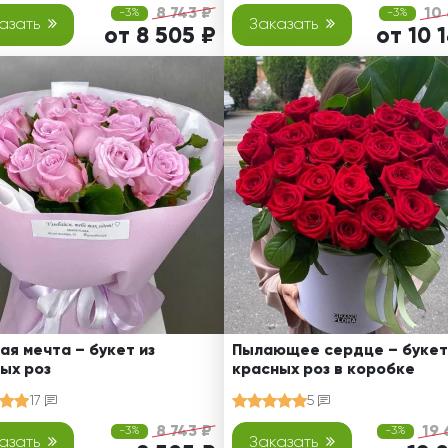
8 743 ₽
10
-3%
-3%
азать
Заказать
от 8 505 ₽
от 10 
ая мечта – букет из
Пылающее сердце – букет
ых роз
красных роз в коробке
17
5
8 743 ₽
19 
-3%
-3%
азать
Заказать