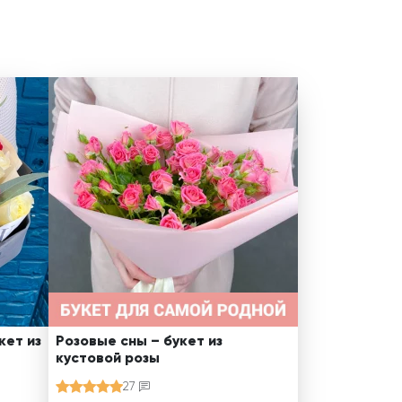
кет из
Розовые сны – букет из
кустовой розы
27