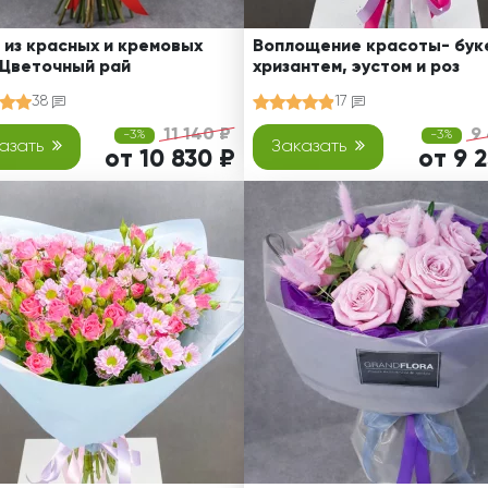
 из красных и кремовых
Воплощение красоты- буке
 Цветочный рай
хризантем, эустом и роз
38
17
11 140 ₽
9
-3%
-3%
азать
Заказать
от 10 830 ₽
от 9 