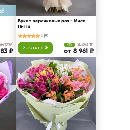
Букет персиковых роз - Мисс
Пигги
15
 670 ₽
9 213 ₽
-3%
Заказать
683 ₽
от 8 961 ₽