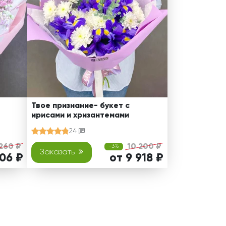
Твое признание- букет с
ирисами и хризантемами
24
260 ₽
10 200 ₽
-3%
Заказать
006 ₽
от 9 918 ₽