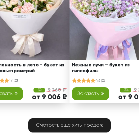
енность в лето - букет из
Нежные лучи – букет из
 альстромерий
гипсофилы
17
48
9 260 ₽
9 
-3%
-3%
азать
Заказать
от 9 006 ₽
от 9 
Смотреть еще хиты продаж