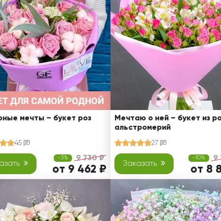
Ребенку
Свадьба
Подруге
Свидание
Сестре
Спасибо!
Брату
Юбилей
Врачу
Коллеге
Бабушке
Дедушке
ные мечты – букет роз
Мечтаю о ней – букет из ро
альстромерий
45
27
9 730 ₽
9
-3%
-10%
азать
Заказать
от 9 462 ₽
от 8 