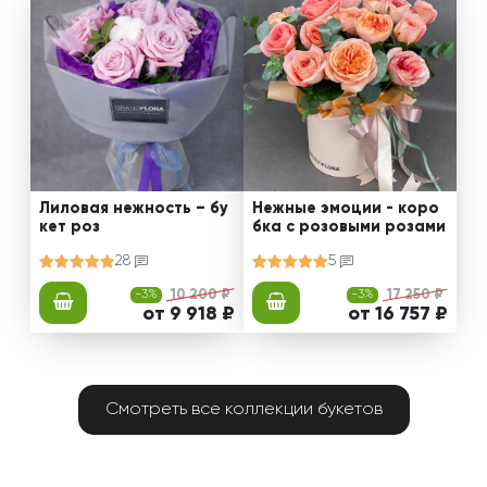
Лиловая нежность – бу
Нежные эмоции - коро
кет роз
бка с розовыми розами
28
5
-3%
10 200 ₽
-3%
17 250 ₽
от 9 918 ₽
от 16 757 ₽
Смотреть все коллекции букетов