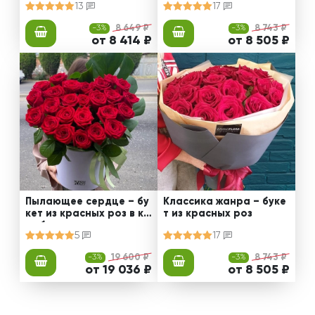
13
17
-3%
8 649 ₽
-3%
8 743 ₽
от 8 414 ₽
от 8 505 ₽
Пылающее сердце – бу
Классика жанра – буке
кет из красных роз в ко
т из красных роз
робке
5
17
-3%
19 600 ₽
-3%
8 743 ₽
от 19 036 ₽
от 8 505 ₽