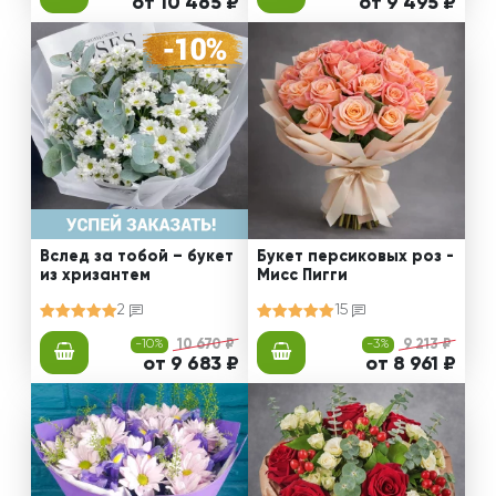
от 10 465 ₽
от 9 495 ₽
Вслед за тобой – букет
Букет персиковых роз -
из хризантем
Мисс Пигги
2
15
-10%
10 670 ₽
-3%
9 213 ₽
от 9 683 ₽
от 8 961 ₽