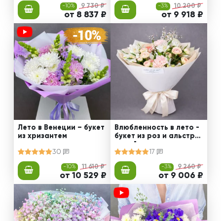
-10%
9 730 ₽
-3%
10 200 ₽
от 8 837 ₽
от 9 918 ₽
Лето в Венеции – букет
Влюбленность в лето -
из хризантем
букет из роз и альстро
мерий
30
17
-10%
11 610 ₽
-3%
9 260 ₽
от 10 529 ₽
от 9 006 ₽