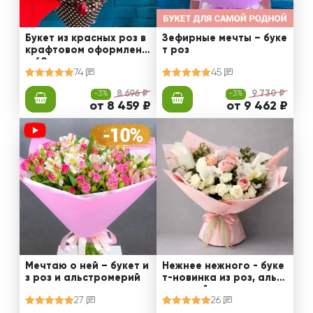
Букет из красных роз в
Зефирные мечты – буке
крафтовом оформлени
т роз
и 60 см
74
45
-3%
8 696 ₽
-3%
9 730 ₽
от 8 459 ₽
от 9 462 ₽
Мечтаю о ней – букет и
Нежнее нежного - буке
з роз и альстромерий
т-новинка из роз, альст
ромерий и калл
27
26