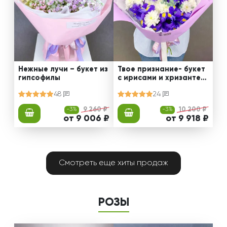
Нежные лучи – букет из
Твое признание- букет
гипсофилы
с ирисами и хризантем
ами
48
24
-3%
9 260 ₽
-3%
10 200 ₽
от 9 006 ₽
от 9 918 ₽
Смотреть еще хиты продаж
РОЗЫ