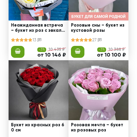
Неожиданная встреча
Розовые сны – букет из
– букет из роз с эвкали
кустовой розы
птом
13
27
-3%
10 435 ₽
-3%
10 388 ₽
от 10 146 ₽
от 10 100 ₽
Букет из красных роз 6
Розовая мечта – букет
0 см
из розовых роз