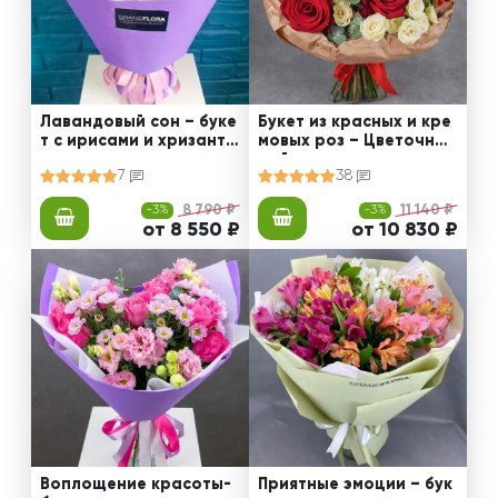
Лавандовый сон – буке
Букет из красных и кре
т с ирисами и хризанте
мовых роз – Цветочный
мами
рай
7
38
-3%
8 790 ₽
-3%
11 140 ₽
от 8 550 ₽
от 10 830 ₽
Воплощение красоты-
Приятные эмоции – бук