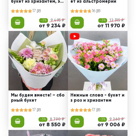
букет из хризантем, эус
ет из альстромерии
том и роз
17
16
-3%
9 495 ₽
-3%
12 315 ₽
от 9 234 ₽
от 11 970 ₽
Мы будем вместе! – сбо
Нежные слова - букет и
рный букет
з роз и хризантем
17
17
-3%
8 790 ₽
-3%
9 260 ₽
от 8 550 ₽
от 9 006 ₽